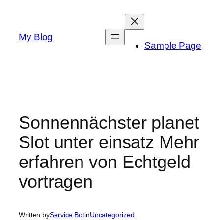
Skip
to
content
My Blog
Sample Page
Sonnennächster planet
Slot unter einsatz Mehr
erfahren von Echtgeld
vortragen
Written by
Service Bot
in
Uncategorized