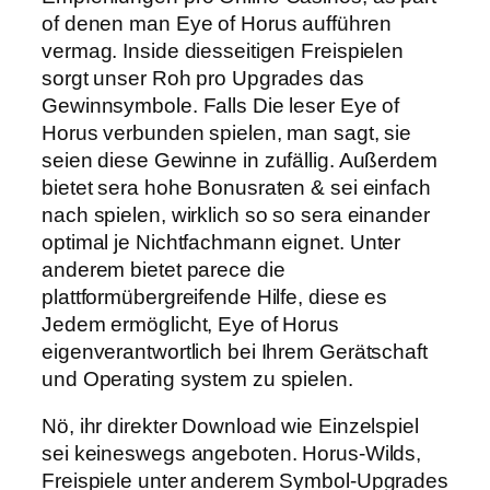
of denen man Eye of Horus aufführen
vermag. Inside diesseitigen Freispielen
sorgt unser Roh pro Upgrades das
Gewinnsymbole. Falls Die leser Eye of
Horus verbunden spielen, man sagt, sie
seien diese Gewinne in zufällig. Außerdem
bietet sera hohe Bonusraten & sei einfach
nach spielen, wirklich so so sera einander
optimal je Nichtfachmann eignet.
Unter
anderem bietet parece die
plattformübergreifende Hilfe, diese es
Jedem ermöglicht, Eye of Horus
eigenverantwortlich bei Ihrem Gerätschaft
und Operating system zu spielen.
Nö, ihr direkter Download wie Einzelspiel
sei keineswegs angeboten. Horus-Wilds,
Freispiele unter anderem Symbol-Upgrades