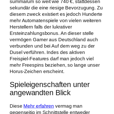
summarum so weit wie 740 €, stattdessen
sekundär die eine riesige Bevorzugung. Zu
diesem zweck existiert es jedoch Hunderte
mehr Automatenspiele von vielen weiteren
Herstellern falls der lukrativer
Ersteinzahlungsbonus. An dieser stelle
vermögen Gamer aus Deutschland auch
verbunden und bei Auf dem weg zu der
Dusel verführen. Indes des aktiven
Freispiel-Features darf man jedoch viel
mehr Freespins beziehen, so lange unser
Horus-Zeichen erscheint.
Spieleigenschaften unter
angewandten Blick
Diese
Mehr erfahren
vermag man
gegenseitig im Schnittstelle entweder