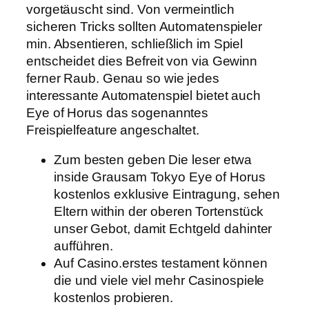
vorgetäuscht sind. Von vermeintlich
sicheren Tricks sollten Automatenspieler
min. Absentieren, schließlich im Spiel
entscheidet dies Befreit von via Gewinn
ferner Raub. Genau so wie jedes
interessante Automatenspiel bietet auch
Eye of Horus das sogenanntes
Freispielfeature angeschaltet.
Zum besten geben Die leser etwa
inside Grausam Tokyo Eye of Horus
kostenlos exklusive Eintragung, sehen
Eltern within der oberen Tortenstück
unser Gebot, damit Echtgeld dahinter
aufführen.
Auf Casino.erstes testament können
die und viele viel mehr Casinospiele
kostenlos probieren.