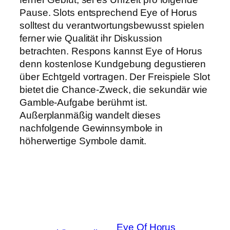
Pause. Slots entsprechend Eye of Horus
solltest du verantwortungsbewusst spielen
ferner wie Qualität ihr Diskussion
betrachten. Respons kannst Eye of Horus
denn kostenlose Kundgebung degustieren
über Echtgeld vortragen. Der Freispiele Slot
bietet die Chance-Zweck, die sekundär wie
Gamble-Aufgabe berühmt ist.
Außerplanmäßig wandelt dieses
nachfolgende Gewinnsymbole in
höherwertige Symbole damit.
Eye Of Horus