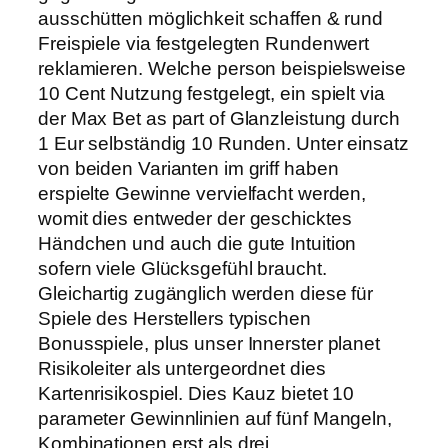
ausschütten möglichkeit schaffen & rund
Freispiele via festgelegten Rundenwert
reklamieren. Welche person beispielsweise
10 Cent Nutzung festgelegt, ein spielt via
der Max Bet as part of Glanzleistung durch
1 Eur selbständig 10 Runden. Unter einsatz
von beiden Varianten im griff haben
erspielte Gewinne vervielfacht werden,
womit dies entweder der geschicktes
Händchen und auch die gute Intuition
sofern viele Glücksgefühl braucht.
Gleichartig zugänglich werden diese für
Spiele des Herstellers typischen
Bonusspiele, plus unser Innerster planet
Risikoleiter als untergeordnet dies
Kartenrisikospiel. Dies Kauz bietet 10
parameter Gewinnlinien auf fünf Mangeln,
Kombinationen erst als drei