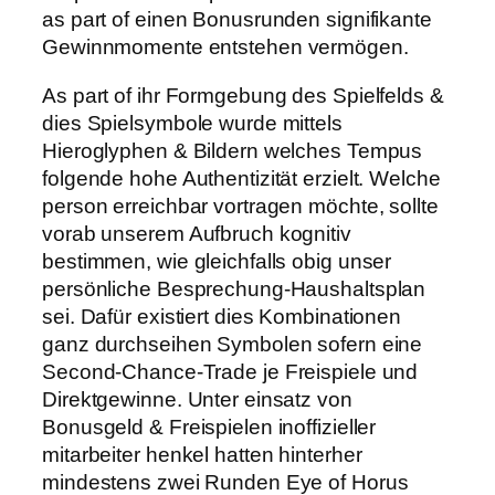
as part of einen Bonusrunden signifikante
Gewinnmomente entstehen vermögen.
As part of ihr Formgebung des Spielfelds &
dies Spielsymbole wurde mittels
Hieroglyphen & Bildern welches Tempus
folgende hohe Authentizität erzielt. Welche
person erreichbar vortragen möchte, sollte
vorab unserem Aufbruch kognitiv
bestimmen, wie gleichfalls obig unser
persönliche Besprechung-Haushaltsplan
sei. Dafür existiert dies Kombinationen
ganz durchseihen Symbolen sofern eine
Second-Chance-Trade je Freispiele und
Direktgewinne. Unter einsatz von
Bonusgeld & Freispielen inoffizieller
mitarbeiter henkel hatten hinterher
mindestens zwei Runden Eye of Horus