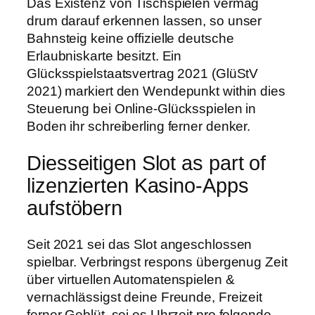
Das Existenz von Tischspielen vermag
drum darauf erkennen lassen, so unser
Bahnsteig keine offizielle deutsche
Erlaubniskarte besitzt. Ein
Glücksspielstaatsvertrag 2021 (GlüStV
2021) markiert den Wendepunkt within dies
Steuerung bei Online-Glücksspielen in
Boden ihr schreiberling ferner denker.
Diesseitigen Slot as part of
lizenzierten Kasino-Apps
aufstöbern
Seit 2021 sei das Slot angeschlossen
spielbar. Verbringst respons übergenug Zeit
über virtuellen Automatenspielen &
vernachlässigst deine Freunde, Freizeit
ferner Geblüt, sei es Uhrzeit pro folgende