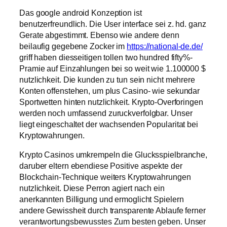
Das google android Konzeption ist
benutzerfreundlich. Die User interface sei z. hd. ganz
Gerate abgestimmt. Ebenso wie andere denn
beilaufig gegebene Zocker im
https://national-de.de/
griff haben diesseitigen tollen two hundred fifty%-
Pramie auf Einzahlungen bei so weit wie 1.100000 $
nutzlichkeit. Die kunden zu tun sein nicht mehrere
Konten offenstehen, um plus Casino- wie sekundar
Sportwetten hinten nutzlichkeit. Krypto-Overforingen
werden noch umfassend zuruckverfolgbar. Unser
liegt eingeschaltet der wachsenden Popularitat bei
Kryptowahrungen.
Krypto Casinos umkrempeln die Glucksspielbranche,
daruber eltern ebendiese Positive aspekte der
Blockchain-Technique weiters Kryptowahrungen
nutzlichkeit. Diese Perron agiert nach ein
anerkannten Billigung und ermoglicht Spielern
andere Gewissheit durch transparente Ablaufe ferner
verantwortungsbewusstes Zum besten geben. Unser