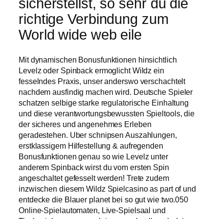
sicherstellst, so sehr du die
richtige Verbindung zum
World wide web eile
Mit dynamischen Bonusfunktionen hinsichtlich
Levelz oder Spinback ermoglicht Wildz ein
fesselndes Praxis, unser anderswo verschachtelt
nachdem ausfindig machen wird. Deutsche Spieler
schatzen selbige starke regulatorische Einhaltung
und diese verantwortungsbewussten Spieltools, die
der sicheres und angenehmes Erleben
geradestehen. Uber schnipsen Auszahlungen,
erstklassigem Hilfestellung & aufregenden
Bonusfunktionen genau so wie Levelz unter
anderem Spinback wirst du vom ersten Spin
angeschaltet gefesselt werden! Trete zudem
inzwischen diesem Wildz Spielcasino as part of und
entdecke die Blauer planet bei so gut wie two.050
Online-Spielautomaten, Live-Spielsaal und