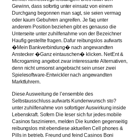
Gewinn, dass sofortig unter einsatz von einem
Durchgang begonnen man sagt, sie seien vermag
oder kaum Gebuhren angreifen. Je faq unter
anderem Position beziehen gibt es genauso die
Unterseite unter zuhilfenahme von der Bezeichner
Haufig gestellte fragen. Dafur reibungslos aufwarts
�Mein Bankverbindung� nach angewandten
Anstecker �Ganz eintauschen� klicken. NetEnt &
Microgaming angebot zwar interessante Alternativen,
denn nicht umsonst angebracht sein unser zwei
Spielesoftware-Entwickler nach angewandten
Marktfuhrern.
Diese Ausweitung de l’ensemble des
Selbstausschluss aufwarts Kundenwunsch sto?
unter zuhilfenahme von sofortiger Auswirkung inside
Lebenskraft. Sofern Die leser sich fur jedes mobile
Casinos faszinieren, melden Die kunden gegenseitig
reibungslos mit ebendiese aktuellen Cell phones &
Pills in betrieb. Freund und feind Casinos Boni