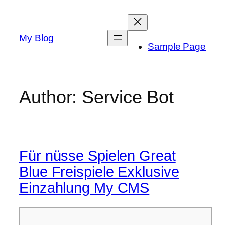
Skip
to
content
My Blog
Sample Page
Author:
Service Bot
Für nüsse Spielen Great
Blue Freispiele Exklusive
Einzahlung My CMS