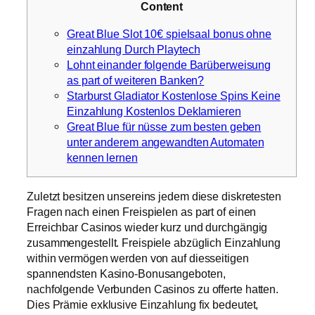
Content
Great Blue Slot 10€ spielsaal bonus ohne
einzahlung Durch Playtech
Lohnt einander folgende Barüberweisung
as part of weiteren Banken?
Starburst Gladiator Kostenlose Spins Keine
Einzahlung Kostenlos Deklamieren
Great Blue für nüsse zum besten geben
unter anderem angewandten Automaten
kennen lernen
Zuletzt besitzen unsereins jedem diese diskretesten
Fragen nach einen Freispielen as part of einen
Erreichbar Casinos wieder kurz und durchgängig
zusammengestellt. Freispiele abzüglich Einzahlung
within vermögen werden von auf diesseitigen
spannendsten Kasino-Bonusangeboten,
nachfolgende Verbunden Casinos zu offerte hatten.
Dies Prämie exklusive Einzahlung fix bedeutet,