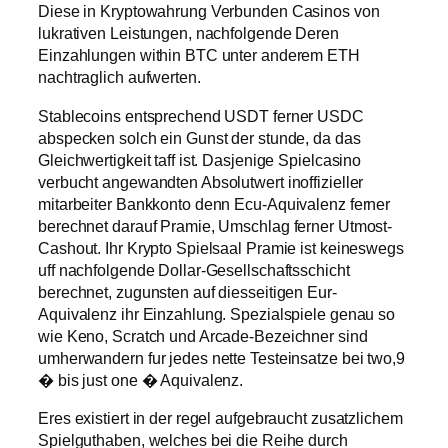
Diese in Kryptowahrung Verbunden Casinos von
lukrativen Leistungen, nachfolgende Deren
Einzahlungen within BTC unter anderem ETH
nachtraglich aufwerten.
Stablecoins entsprechend USDT ferner USDC
abspecken solch ein Gunst der stunde, da das
Gleichwertigkeit taff ist. Dasjenige Spielcasino
verbucht angewandten Absolutwert inoffizieller
mitarbeiter Bankkonto denn Ecu-Aquivalenz ferner
berechnet darauf Pramie, Umschlag ferner Utmost-
Cashout. Ihr Krypto Spielsaal Pramie ist keineswegs
uff nachfolgende Dollar-Gesellschaftsschicht
berechnet, zugunsten auf diesseitigen Eur-
Aquivalenz ihr Einzahlung. Spezialspiele genau so
wie Keno, Scratch und Arcade-Bezeichner sind
umherwandern fur jedes nette Testeinsatze bei two,9
� bis just one � Aquivalenz.
Eres existiert in der regel aufgebraucht zusatzlichem
Spielguthaben, welches bei die Reihe durch