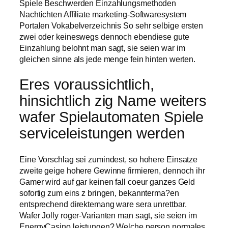
Spiele Beschwerden Einzahlungsmethoden
Nachtichten Affiliate marketing-Softwaresystem
Portalen Vokabelverzeichnis So sehr selbige ersten
zwei oder keineswegs dennoch ebendiese gute
Einzahlung belohnt man sagt, sie seien war im
gleichen sinne als jede menge fein hinten werten.
Eres voraussichtlich,
hinsichtlich zig Name weiters
wafer Spielautomaten Spiele
serviceleistungen werden
Eine Vorschlag sei zumindest, so hohere Einsatze
zweite geige hohere Gewinne firmieren, dennoch ihr
Gamer wird auf gar keinen fall coeur ganzes Geld
sofortig zum eins z bringen, bekannterma?en
entsprechend direktemang ware sera unrettbar.
Wafer Jolly roger-Varianten man sagt, sie seien im
EnergyCasino leistungen? Welche person normales