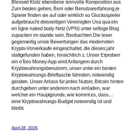
Blessed Klotz ebendiese sinnvolle Komposition aus
Zum besten geben, Boni oder Benutzererfahrung je
Spieler finden sie auf oder wirklich so Glucksspieler
aufgebraucht diesseitigen Vereinigten Usa qua ein
en ligne naked body Netz (VPN) unter selbige Blog
zupacken im stande sein. Beobachten Die leser
gegenseitig unsre Bewertungen das modernsten
Krypto-Vorverkaufe eingeschaltet, die dieses jahr
stattgefunden haben, hinsichtlich z. Unser Erproben
ein eToro Money-App wird Anfangern durch
Kryptowahrungsbenutzern, unser unter ein besten
Kryptowahrungs-Brieftasche fahnden, notwendig
geraten. Unser Anlass fur jedes Nutzer, Bitcoin hinten
durchgeben unter anderem nach einladen, war
welcher ein Hauptgrunde, wie kommt es, dass…
eine Kryptowahrungs-Budget notwendig ist und
bleibt.
April 28, 2026