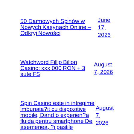
June
50 Darmowych Spinów w
Nowych Kasynach Online –
17,
Odkryj Nowości
2026
Watchword Fillip Bilion
August
Casino: xxx 000 RON + 3
7, 2026
sute FS
Spin Casino este in intregime
August
imbunata?it cu dispozitive
mobile, Dand o experien?a
7,
fluida pentru smartphone De
2026
asemenea, ?i pastile