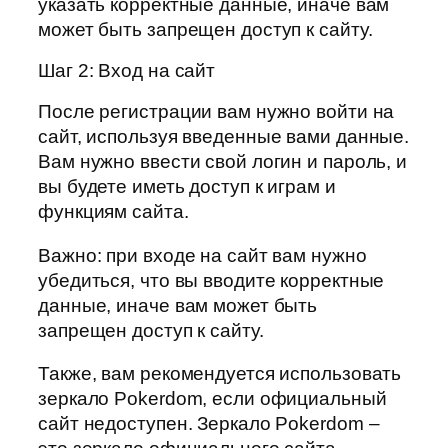
указать корректные данные, иначе вам
может быть запрещен доступ к сайту.
Шаг 2: Вход на сайт
После регистрации вам нужно войти на
сайт, используя введенные вами данные.
Вам нужно ввести свой логин и пароль, и
вы будете иметь доступ к играм и
функциям сайта.
Важно: при входе на сайт вам нужно
убедиться, что вы вводите корректные
данные, иначе вам может быть
запрещен доступ к сайту.
Также, вам рекомендуется использовать
зеркало Pokerdom, если официальный
сайт недоступен. Зеркало Pokerdom –