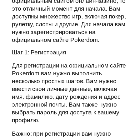
официальным сайтом онлайн-казино, то
это отличный момент для начала. Вам
доступны множество игр, включая покер,
рулетку, слоты и другие. Для начала вам
нужно зарегистрироваться на
официальном сайте Pokerdom.
Шаг 1: Регистрация
Для регистрации на официальном сайте
Pokerdom вам нужно выполнить
несколько простых шагов. Вам нужно
ввести свои личные данные, включая
имя, фамилию, дату рождения и адрес
электронной почты. Вам также нужно
выбрать пароль для доступа к вашему
профилю.
Важно: при регистрации вам нужно