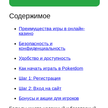
Содержимое
Преимущества игры в онлайн-
казино
Безопасность и
конфиденциальность
Удобство и доступность
Как начать играть в Pokerdom
Шаг 1: Регистрация
Шаг 2: Вход на сайт
Бонусы и акции для игроков