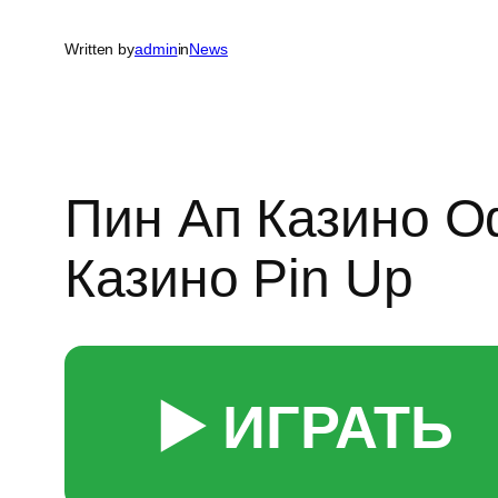
Written by
admin
in
News
Пин Ап Казино О
Казино Pin Up
▶️ ИГРАТЬ