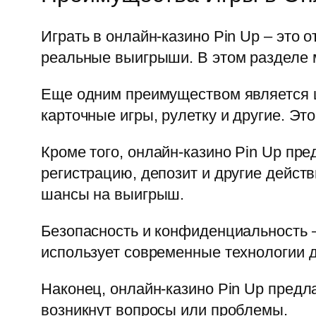
Играть в онлайн-казино Pin Up – это 
реальные выигрыши. В этом разделе 
Еще одним преимуществом является ши
карточные игры, рулетку и другие. Эт
Кроме того, онлайн-казино Pin Up пр
регистрацию, депозит и другие дейст
шансы на выигрыш.
Безопасность и конфиденциальность –
использует современные технологии 
Наконец, онлайн-казино Pin Up предл
возникнут вопросы или проблемы.