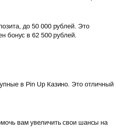
озита, до 50 000 рублей. Это
ен бонус в 62 500 рублей.
упные в Pin Up Казино. Это отличный
помочь вам увеличить свои шансы на