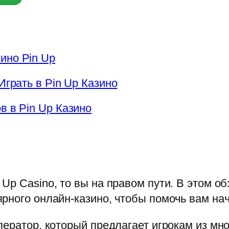
ино Pin Up
Играть в Pin Up Казино
в в Pin Up Казино
Up Casino, то вы на правом пути. В этом о
ного онлайн-казино, чтобы помочь вам нача
ператор, который предлагает игрокам из мно