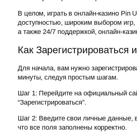
В целом, играть в онлайн-казино Pin 
доступностью, широким выбором игр,
а также 24/7 поддержкой, онлайн-каз
Как Зарегистрироваться и
Для начала, вам нужно зарегистриров
минуты, следуя простым шагам.
Шаг 1: Перейдите на официальный сай
“Зарегистрироваться”.
Шаг 2: Введите свои личные данные, 
что все поля заполнены корректно.