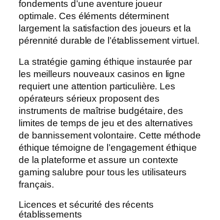
fondements d’une aventure joueur
optimale. Ces éléments déterminent
largement la satisfaction des joueurs et la
pérennité durable de l’établissement virtuel.
La stratégie gaming éthique instaurée par
les meilleurs nouveaux casinos en ligne
requiert une attention particulière. Les
opérateurs sérieux proposent des
instruments de maîtrise budgétaire, des
limites de temps de jeu et des alternatives
de bannissement volontaire. Cette méthode
éthique témoigne de l’engagement éthique
de la plateforme et assure un contexte
gaming salubre pour tous les utilisateurs
français.
Licences et sécurité des récents
établissements