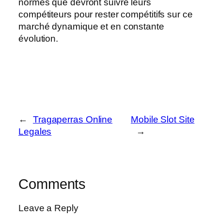
normes que devront suivre leurs
compétiteurs pour rester compétitifs sur ce
marché dynamique et en constante
évolution.
←
Tragaperras Online
Mobile Slot Site
Legales
→
Comments
Leave a Reply