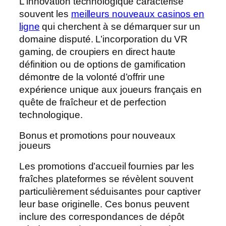
L’innovation technologique caractérise
souvent les
meilleurs nouveaux casinos en
ligne
qui cherchent à se démarquer sur un
domaine disputé. L’incorporation du VR
gaming, de croupiers en direct haute
définition ou de options de gamification
démontre de la volonté d’offrir une
expérience unique aux joueurs français en
quête de fraîcheur et de perfection
technologique.
Bonus et promotions pour nouveaux
joueurs
Les promotions d’accueil fournies par les
fraîches plateformes se révèlent souvent
particulièrement séduisantes pour captiver
leur base originelle. Ces bonus peuvent
inclure des correspondances de dépôt