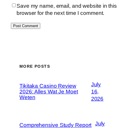
Save my name, email, and website in this
browser for the next time I comment.
MORE POSTS
July
Tikitaka Casino Review
2026: Alles Wat Je Moet
16,
Weten
2026
July
Comprehensive Study Report