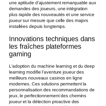
une aptitude d’ajustement remarquable aux
demandes des joueurs, une intégration
plus rapide des nouveautés et une service
joueur sur mesure que celle des majors
installées depuis longtemps.
Innovations techniques dans
les fraîches plateformes
gaming
L’adoption du machine learning et du deep
learning modifie l’aventure joueur des
meilleurs nouveaux casinos en ligne
modernes. Ces solutions permettent la
personnalisation des recommandations de
jeux, le perfectionnement des chemins
joueur et la détection proactive des