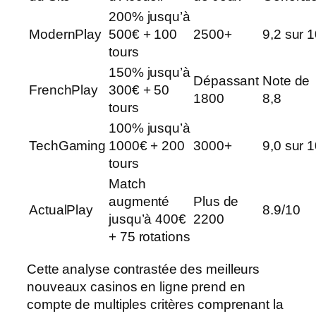
200% jusqu’à
ModernPlay
500€ + 100
2500+
9,2 sur 
tours
150% jusqu’à
Dépassant
Note de
FrenchPlay
300€ + 50
1800
8,8
tours
100% jusqu’à
TechGaming
1000€ + 200
3000+
9,0 sur 
tours
Match
augmenté
Plus de
ActualPlay
8.9/10
jusqu’à 400€
2200
+ 75 rotations
Cette analyse contrastée des meilleurs
nouveaux casinos en ligne prend en
compte de multiples critères comprenant la