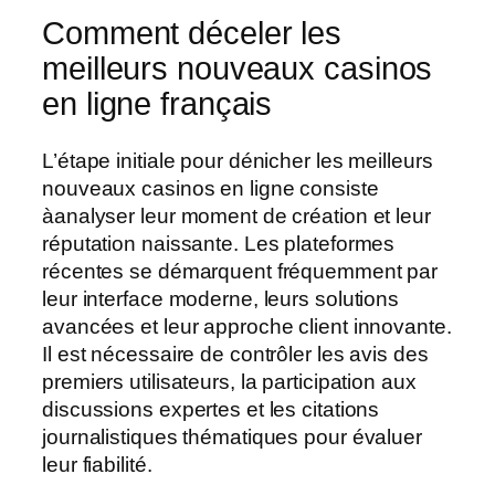
Comment déceler les
meilleurs nouveaux casinos
en ligne français
L’étape initiale pour dénicher les meilleurs
nouveaux casinos en ligne consiste
àanalyser leur moment de création et leur
réputation naissante. Les plateformes
récentes se démarquent fréquemment par
leur interface moderne, leurs solutions
avancées et leur approche client innovante.
Il est nécessaire de contrôler les avis des
premiers utilisateurs, la participation aux
discussions expertes et les citations
journalistiques thématiques pour évaluer
leur fiabilité.