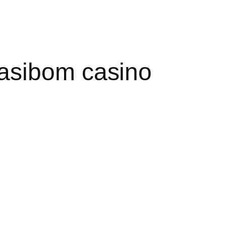
Casibom casino