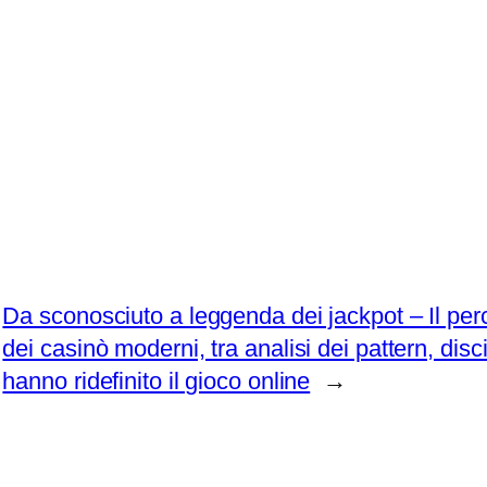
Da sconosciuto a leggenda dei jackpot – Il perc
dei casinò moderni, tra analisi dei pattern, dis
hanno ridefinito il gioco online
→