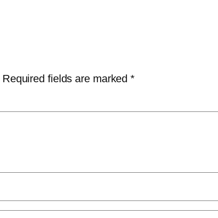
Required fields are marked
*