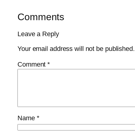
Comments
Leave a Reply
Your email address will not be published.
Comment
*
Name
*