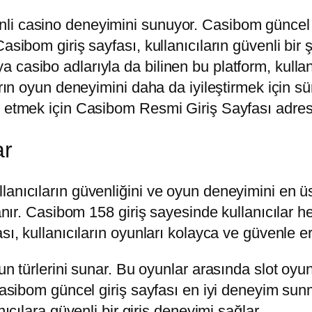
i casino deneyimini sunuyor. Casibom güncel gir
asibom giriş sayfası, kullanıcıların güvenli bir ş
 casibo adlarıyla da bilinen bu platform, kulla
arın oyun deneyimini daha da iyileştirmek için sü
l etmek için Casibom Resmi Giriş Sayfası adres
ar
lanıcıların güvenliğini ve oyun deneyimini en ü
ğlanır. Casibom 158 giriş sayesinde kullanıcılar
sı, kullanıcıların oyunları kolayca ve güvenle er
un türlerini sunar. Bu oyunlar arasında slot oyun
 Casibom güncel giriş sayfası en iyi deneyim sun
nıcılara güvenli bir giriş deneyimi sağlar.