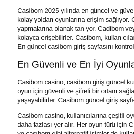
Casibom 2025 yılında en güncel ve güvenl
kolay yoldan oyunlarına erişim sağlıyor. C
yapmalarına olanak tanıyor. Cadibom veya
kolayca erişebilirler. Casibom, kullanıcıl
En güncel casibom giriş sayfasını kontro
En Güvenli ve En İyi Oyunl
Casibom casino, casibom giriş güncel kul
oyun için güvenli ve şifreli bir ortam sa
yaşayabilirler. Casibom güncel giriş sayfa
Casibom casino, kullanıcılarına çeşitli oy
daha fazlası yer alır. Her oyun türü için
ve casıbom gibi alternatif isimler de kulla