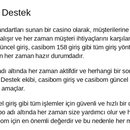
e Destek
artları sunan bir casino olarak, müşterilerine 
alışır ve her zaman müşteri ihtiyaçlarını karşıl
ncel giriş, casibom 158 giriş gibi tüm giriş yönt
çin her zaman hazır durumdadır.
dı altında her zaman aktifdir ve herhangi bir so
z. Destek ekibi, casibom giriş ve casibom güncel 
 amaçlar.
giriş gibi tüm işlemler için güvenli ve hızlı bi
ibo adı altında her zaman size yardımcı olur ve 
om için en önemli değerdir ve bu nedenle her mü