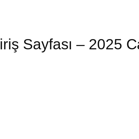
iş Sayfası – ​2025 