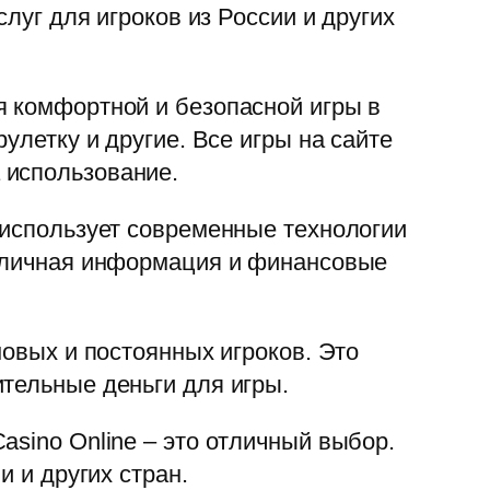
слуг для игроков из России и других
я комфортной и безопасной игры в
улетку и другие. Все игры на сайте
 использование.
 использует современные технологии
а личная информация и финансовые
новых и постоянных игроков. Это
тельные деньги для игры.
asino Online – это отличный выбор.
и и других стран.