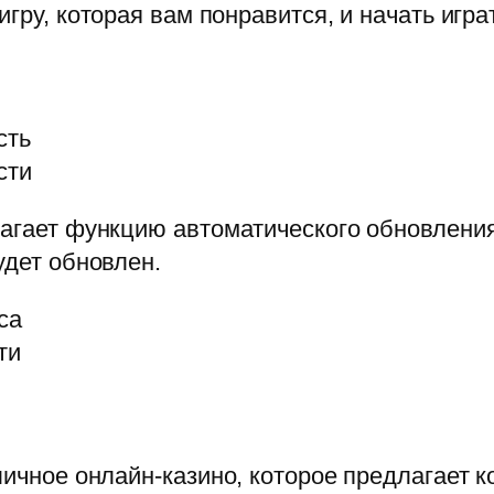
игру, которая вам понравится, и начать игр
сть
сти
лагает функцию автоматического обновления
удет обновлен.
са
ти
тличное онлайн-казино, которое предлагает