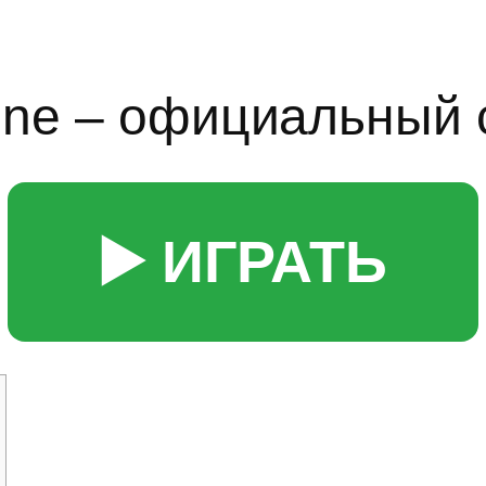
ine – официальный 
▶️ ИГРАТЬ