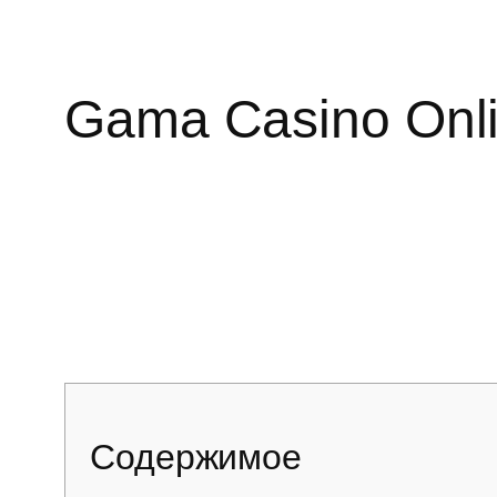
Gama Casino Onl
Содержимое