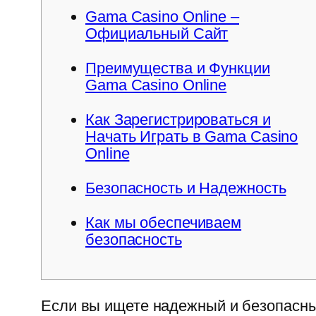
Gama Casino Online –
Официальный Сайт
Преимущества и Функции
Gama Casino Online
Как Зарегистрироваться и
Начать Играть в Gama Casino
Online
Безопасность и Надежность
Как мы обеспечиваем
безопасность
Если вы ищете надежный и безопасный