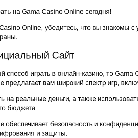
рать на Gama Casino Online сегодня!
asino Online, убедитесь, что вы знакомы с 
траны.
фициальный Сайт
 способ играть в онлайн-казино, то Gama C
 предлагает вам широкий спектр игр, включ
ть на реальные деньги, а также использов
го бюджета.
e обеспечивает безопасность и конфиденц
шифрования и защиты.