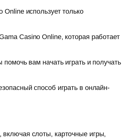
 Online использует только
Gama Casino Online, которая работает
ы помочь вам начать играть и получать
езопасный способ играть в онлайн-
 включая слоты, карточные игры,