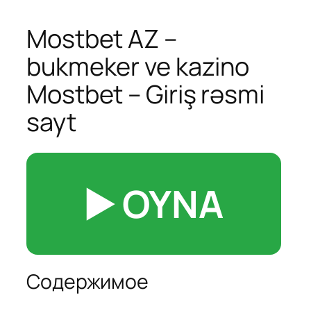
Mostbet AZ –
bukmeker ve kazino
Mostbet – Giriş rəsmi
sayt
▶️ OYNA
Содержимое