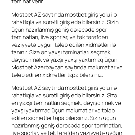
təminat verir.
Mostbet AZ saytında mostbet giriş yolu ilə
rahatlıqla və sürətli giriş edə bilərsiniz. Sizin
üçün hazırlanmış geniş dərəcədə spor
təminatları, live sporlar, və tək tərəfdən
vəziyyətə uyğun tələb edilən xidmətlər ilə
tanınır. Sizə ən yaxşı təminatları seçmək,
dəyişdirmək və yaxşı yaxşı yaxtırmaq üçün
Mostbet Azerbaycan saytında məlumatlar və
tələb edilən xidmətlər tapa bilərsiniz.
Mostbet AZ saytında mostbet giriş yolu ilə
rahatlıqla və sürətli giriş edə bilərsiniz. Sizə
ən yaxşı təminatları seçmək, dəyişdirmək və
yaxşı yaxtırmaq üçün məlumatlar və tələb
edilən xidmətlər tapa bilərsiniz. Sizin üçün
hazırlanmış geniş dərəcədə spor təminatları,
live sporlar, və tək tərəfdən vəziyyətə uyğun