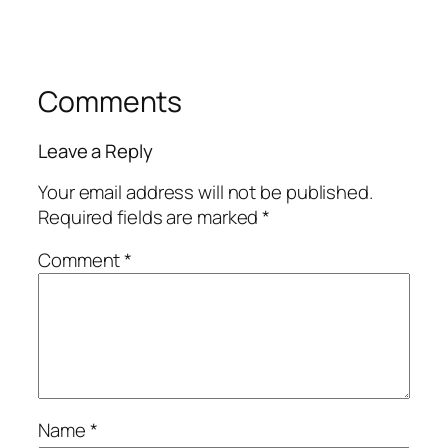
Comments
Leave a Reply
Your email address will not be published.
Required fields are marked
*
Comment
*
Name
*