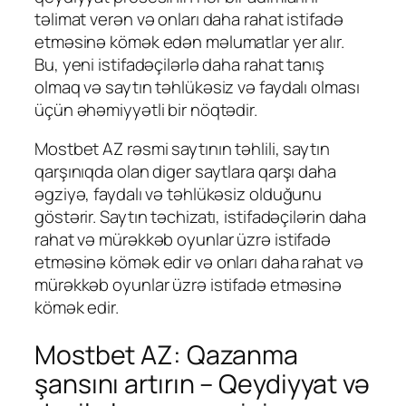
təlimat verən və onları daha rahat istifadə
etməsinə kömək edən məlumatlar yer alır.
Bu, yeni istifadəçilərlə daha rahat tanış
olmaq və saytın təhlükəsiz və faydalı olması
üçün əhəmiyyətli bir nöqtədir.
Mostbet AZ rəsmi saytının təhlili, saytın
qarşınıqda olan diger saytlara qarşı daha
əgziyə, faydalı və təhlükəsiz olduğunu
göstərir. Saytın təchizatı, istifadəçilərin daha
rahat və mürəkkəb oyunlar üzrə istifadə
etməsinə kömək edir və onları daha rahat və
mürəkkəb oyunlar üzrə istifadə etməsinə
kömək edir.
Mostbet AZ: Qazanma
şansını artırın – Qeydiyyat və