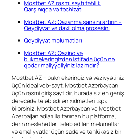
Mostbet AZ rəsmi saytı təhlili:
Qarşınıqda və təchizatı
Mostbet AZ: Qazanma şansını artırın –
Qeydiyyat və daxil olma prosesini
Qeydiyyat məlumatları
Mostbet AZ: Qazino və
bukmekeringizdən istifadə üçün nə
qədər maliyyəliyiniz lazımdır?
Mostbet AZ – bukmekeringiz və vəziyyətiniz
üçün ideal veb-sayt. Mostbet Azerbaycan
üçün rəsmi giriş saytıdır, burada siz en geniş
dərəcədə tələb edilən xidmətləri tapa
bilərsiniz. Mostbet Azerbaycan və Mostbet
Azerbaijan adları ilə tanınan bu platforma,
dərin məsləhətlər, tələb edilən məlumatlar
və əməliyyatlar üçün sadə və təhlükəsiz bir