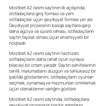
Mostbet AZ rəsmi saytının ilk açılışında,
istifadəçilərə giriş forması və yeni
istifadəçilər üçün qeydiyyat forması yer alır.
Qeydiyyat prosesinin basqa saytlara qarşı
daha əgziyə və sürətli olması, istifadəçilərin
saytın faydalı olması üçün əhəmiyyətli bir
nöqtədir.
Mostbet AZ rəsmi saytının təchizatı,
istifadəçilərin daha rahat oyun oynayə
biləcəyi bir ortam yaradır. Saytın səhifələrinin
təhlili, məlumatların düzgün və təhlükəsiz bir
şəkildə göstərilənini, istifadəçilərin oyunları
seçmək, oynamaq və məzmunları izmirləmək
üçün olanaklarının varlığını göstərir.
Mostbet AZ rəsmi saytında, istifadəçilərə
qeydiyyat prosesinin hər bir adımlarını