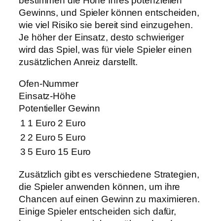
bestimmen die Höhe Ihres potenziellen
Gewinns, und Spieler können entscheiden,
wie viel Risiko sie bereit sind einzugehen.
Je höher der Einsatz, desto schwieriger
wird das Spiel, was für viele Spieler einen
zusätzlichen Anreiz darstellt.
Ofen-Nummer
Einsatz-Höhe
Potentieller Gewinn
1
1 Euro
2 Euro
2
2 Euro
5 Euro
3
5 Euro
15 Euro
Zusätzlich gibt es verschiedene Strategien,
die Spieler anwenden können, um ihre
Chancen auf einen Gewinn zu maximieren.
Einige Spieler entscheiden sich dafür,