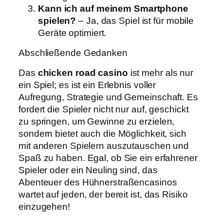
Kann ich auf meinem Smartphone
spielen?
– Ja, das Spiel ist für mobile
Geräte optimiert.
Abschließende Gedanken
Das
chicken road casino
ist mehr als nur
ein Spiel; es ist ein Erlebnis voller
Aufregung, Strategie und Gemeinschaft. Es
fordert die Spieler nicht nur auf, geschickt
zu springen, um Gewinne zu erzielen,
sondern bietet auch die Möglichkeit, sich
mit anderen Spielern auszutauschen und
Spaß zu haben. Egal, ob Sie ein erfahrener
Spieler oder ein Neuling sind, das
Abenteuer des Hühnerstraßencasinos
wartet auf jeden, der bereit ist, das Risiko
einzugehen!