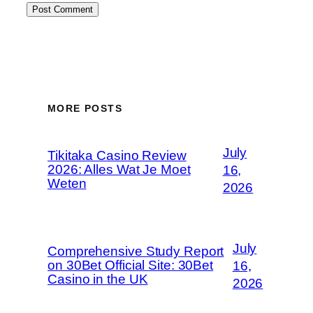
MORE POSTS
July
Tikitaka Casino Review
2026: Alles Wat Je Moet
16,
Weten
2026
July
Comprehensive Study Report
on 30Bet Official Site: 30Bet
16,
Casino in the UK
2026