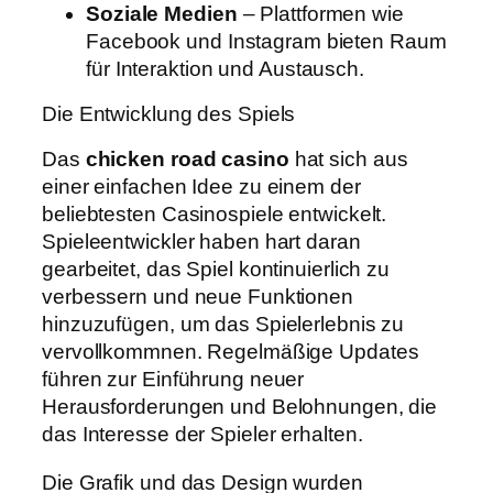
Soziale Medien
– Plattformen wie
Facebook und Instagram bieten Raum
für Interaktion und Austausch.
Die Entwicklung des Spiels
Das
chicken road casino
hat sich aus
einer einfachen Idee zu einem der
beliebtesten Casinospiele entwickelt.
Spieleentwickler haben hart daran
gearbeitet, das Spiel kontinuierlich zu
verbessern und neue Funktionen
hinzuzufügen, um das Spielerlebnis zu
vervollkommnen. Regelmäßige Updates
führen zur Einführung neuer
Herausforderungen und Belohnungen, die
das Interesse der Spieler erhalten.
Die Grafik und das Design wurden