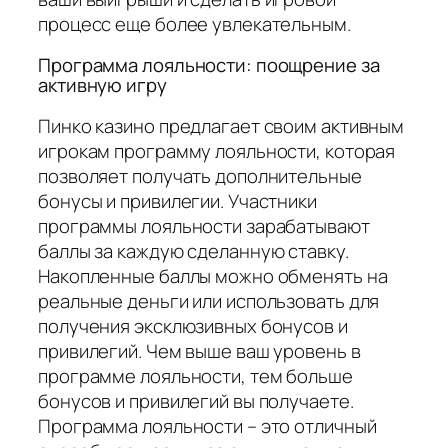
процесс еще более увлекательным.
Программа лояльности: поощрение за
активную игру
Пинко казино предлагает своим активным
игрокам программу лояльности, которая
позволяет получать дополнительные
бонусы и привилегии. Участники
программы лояльности зарабатывают
баллы за каждую сделанную ставку.
Накопленные баллы можно обменять на
реальные деньги или использовать для
получения эксклюзивных бонусов и
привилегий. Чем выше ваш уровень в
программе лояльности, тем больше
бонусов и привилегий вы получаете.
Программа лояльности – это отличный