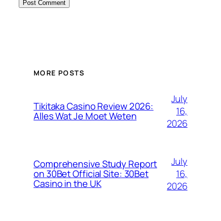
MORE POSTS
July
Tikitaka Casino Review 2026:
16,
Alles Wat Je Moet Weten
2026
July
Comprehensive Study Report
16,
on 30Bet Official Site: 30Bet
Casino in the UK
2026