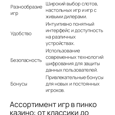
Широкий выбор слотов,
Разнообразие
настольных игр и игр с
игр
живыми дилерами.
Интуитивно понятный
интерфейс и доступность
Удобство
на различных
устройствах.
Использование
современных технологий
Безопасность
шифрования для защиты
данных пользователей.
Привлекательные бонусы
Бонусы
для новых и постоянных
игроков.
Ассортимент игр в пинко
казино: от классики до