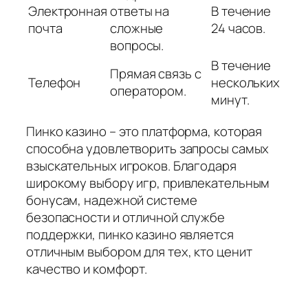
Электронная
ответы на
В течение
почта
сложные
24 часов.
вопросы.
В течение
Прямая связь с
Телефон
нескольких
оператором.
минут.
Пинко казино – это платформа, которая
способна удовлетворить запросы самых
взыскательных игроков. Благодаря
широкому выбору игр, привлекательным
бонусам, надежной системе
безопасности и отличной службе
поддержки, пинко казино является
отличным выбором для тех, кто ценит
качество и комфорт.