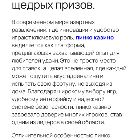
щедрых призов.
В современном мире азартных
развлечений, где инновации и удобство
играют ключевую роль,
пинко казино
выделяется как платформа,
предлагающая захватывающий опыт для
любителей удачи. Это не просто место
для ставок, а целая вселенная, где каждый
может ощутить вкус адреналина и
испытать свою фортуну, не выходя из
дома. Благодаря широкому выбору игр,
удобному интерфейсу и надежной
системе безопасности, пинко казино
завоевало доверие многих игроков, став
одним из лидеров в своей области.
Отличительной особенностью пинко