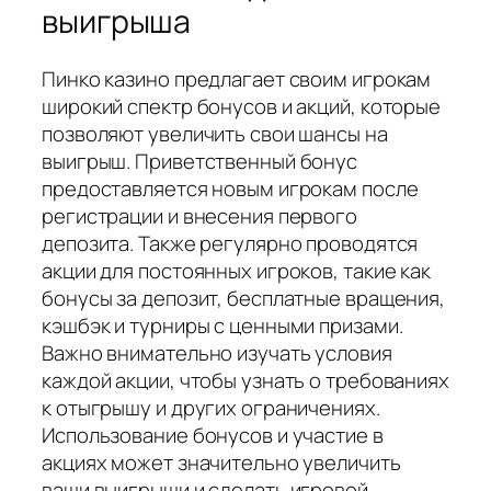
выигрыша
Пинко казино предлагает своим игрокам
широкий спектр бонусов и акций, которые
позволяют увеличить свои шансы на
выигрыш. Приветственный бонус
предоставляется новым игрокам после
регистрации и внесения первого
депозита. Также регулярно проводятся
акции для постоянных игроков, такие как
бонусы за депозит, бесплатные вращения,
кэшбэк и турниры с ценными призами.
Важно внимательно изучать условия
каждой акции, чтобы узнать о требованиях
к отыгрышу и других ограничениях.
Использование бонусов и участие в
акциях может значительно увеличить
ваши выигрыши и сделать игровой