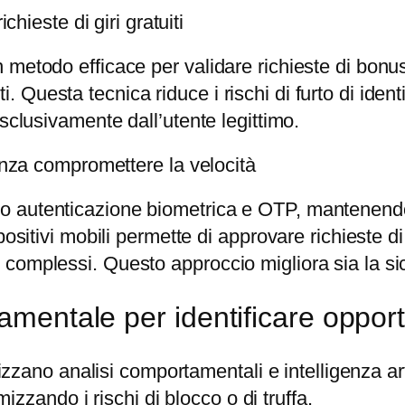
chieste di giri gratuiti
 metodo efficace per validare richieste di bon
Questa tecnica riduce i rischi di furto di identi
sclusivamente dall’utente legittimo.
senza compromettere la velocità
 autenticazione biometrica e OTP, mantenendo l
ositivi mobili permette di approvare richieste di 
complessi. Questo approccio migliora sia la sic
tamentale per identificare oppor
lizzano analisi comportamentali e intelligenza ar
mizzando i rischi di blocco o di truffa.