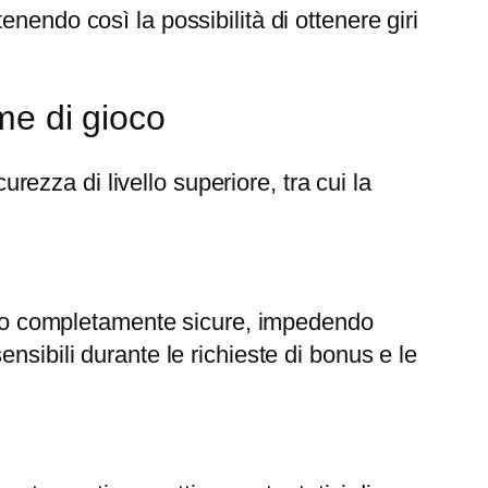
nendo così la possibilità di ottenere giri
rme di gioco
urezza di livello superiore, tra cui la
iano completamente sicure, impedendo
nsibili durante le richieste di bonus e le