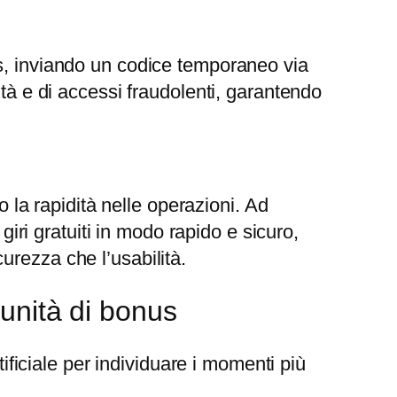
us, inviando un codice temporaneo via
tà e di accessi fraudolenti, garantendo
a rapidità nelle operazioni. Ad
giri gratuiti in modo rapido e sicuro,
urezza che l’usabilità.
tunità di bonus
tificiale per individuare i momenti più