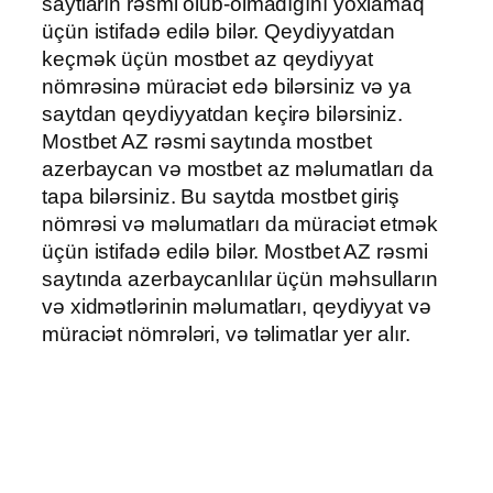
saytların rəsmi olub-olmadığını yoxlamaq
üçün istifadə edilə bilər. Qeydiyyatdan
keçmək üçün mostbet az qeydiyyat
nömrəsinə müraciət edə bilərsiniz və ya
saytdan qeydiyyatdan keçirə bilərsiniz.
Mostbet AZ rəsmi saytında mostbet
azerbaycan və mostbet az məlumatları da
tapa bilərsiniz. Bu saytda mostbet giriş
nömrəsi və məlumatları da müraciət etmək
üçün istifadə edilə bilər. Mostbet AZ rəsmi
saytında azerbaycanlılar üçün məhsulların
və xidmətlərinin məlumatları, qeydiyyat və
müraciət nömrələri, və təlimatlar yer alır.