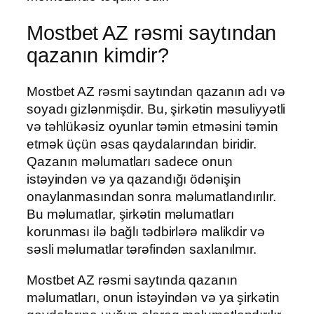
Mostbet AZ rəsmi saytından
qazanın kimdir?
Mostbet AZ rəsmi saytından qazanın adı və
soyadı gizlənmişdir. Bu, şirkətin məsuliyyətli
və təhlükəsiz oyunlar təmin etməsini təmin
etmək üçün əsas qaydalarından biridir.
Qazanın məlumatları sadece onun
istəyindən və ya qazandığı ödənişin
onaylanmasından sonra məlumatlandırılır.
Bu məlumatlar, şirkətin məlumatları
korunması ilə bağlı tədbirlərə malikdir və
səsli məlumatlar tərəfindən saxlanılmır.
Mostbet AZ rəsmi saytında qazanın
məlumatları, onun istəyindən və ya şirkətin