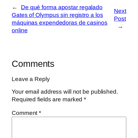
←
De qué forma apostar regalado
Next
Gates of Olympus sin registro a los
Post
máquinas expendedoras de casinos
→
online
Comments
Leave a Reply
Your email address will not be published.
Required fields are marked
*
Comment
*