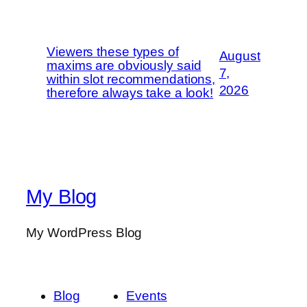
Viewers these types of
August
maxims are obviously said
7,
within slot recommendations,
2026
therefore always take a look!
My Blog
My WordPress Blog
Blog
Events