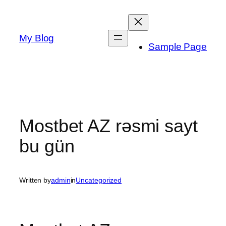
Skip
to
content
My Blog
Sample Page
Mostbet AZ rəsmi sayt
bu gün
Written by
admin
in
Uncategorized