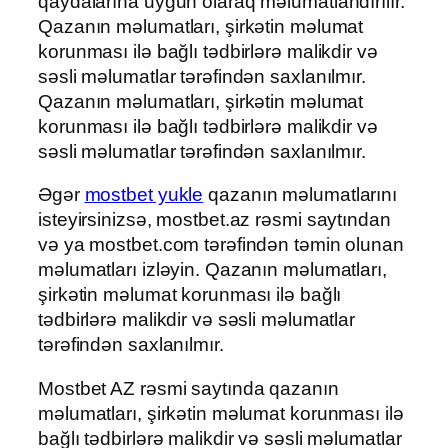
qaydalarına uyğun olaraq məlumatlandırılır.
Qazanın məlumatları, şirkətin məlumat
korunması ilə bağlı tədbirlərə malikdir və
səsli məlumatlar tərəfindən saxlanılmır.
Qazanın məlumatları, şirkətin məlumat
korunması ilə bağlı tədbirlərə malikdir və
səsli məlumatlar tərəfindən saxlanılmır.
Əgər
mostbet yukle
qazanın məlumatlarını
isteyirsinizsə, mostbet.az rəsmi saytından
və ya mostbet.com tərəfindən təmin olunan
məlumatları izləyin. Qazanın məlumatları,
şirkətin məlumat korunması ilə bağlı
tədbirlərə malikdir və səsli məlumatlar
tərəfindən saxlanılmır.
Mostbet AZ rəsmi saytında qazanın
məlumatları, şirkətin məlumat korunması ilə
bağlı tədbirlərə malikdir və səsli məlumatlar