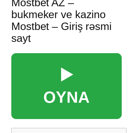
Mostbet AZ –
bukmeker ve kazino
Mostbet – Giriş rəsmi
sayt
▶️
OYNA