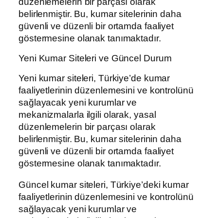
düzenlemelerin bir parçası olarak
belirlenmiştir. Bu, kumar sitelerinin daha
güvenli ve düzenli bir ortamda faaliyet
göstermesine olanak tanımaktadır.
Yeni Kumar Siteleri ve Güncel Durum
Yeni kumar siteleri, Türkiye’de kumar
faaliyetlerinin düzenlemesini ve kontrolünü
sağlayacak yeni kurumlar ve
mekanizmalarla ilgili olarak, yasal
düzenlemelerin bir parçası olarak
belirlenmiştir. Bu, kumar sitelerinin daha
güvenli ve düzenli bir ortamda faaliyet
göstermesine olanak tanımaktadır.
Güncel kumar siteleri, Türkiye’deki kumar
faaliyetlerinin düzenlemesini ve kontrolünü
sağlayacak yeni kurumlar ve