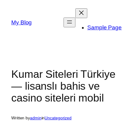
Skip
to
content
My Blog
Sample Page
Kumar Siteleri Türkiye
— lisanslı bahis ve
casino siteleri mobil
Written by
admin
in
Uncategorized