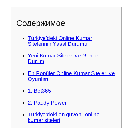
Содержимое
Türkiye’deki Online Kumar
Sitelerinin Yasal Durumu
Yeni Kumar Siteleri ve Güncel
Durum
En Popüler Online Kumar Siteleri ve
Oyunları
1. Bet365
2. Paddy Power
Türkiye’deki en güvenli online
kumar siteleri