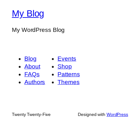
My Blog
My WordPress Blog
Blog
Events
About
Shop
FAQs
Patterns
Authors
Themes
Twenty Twenty-Five
Designed with
WordPress