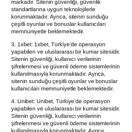
markadır. Sitenin güvenliği, güvenlik
standartlarına uygun teknolojilerle
korunmaktadır. Ayrıca, sitenin sunduğu
çeşitli oyunlar ve bonuslar kullanıcıları
memnuniyetle beklemektedir.
3. 1xbet: 1xbet, Türkiye’de operasyon
yapabilen ve uluslararası bir kumar sitesidir.
Sitenin güvenliği, kullanıcı verilerinin
şifrelenmesi ve güvenli ödeme sistemlerinin
kullanılmasıyla korunmaktadır. Ayrıca,
sitenin sunduğu çeşitli oyunlar ve bonuslar
kullanıcıları memnuniyetle beklemektedir.
4. Unibet: Unibet, Türkiye’de operasyon
yapabilen ve uluslararası bir kumar sitesidir.
Sitenin güvenliği, kullanıcı verilerinin
şifrelenmesi ve güvenli ödeme sistemlerinin
kullanılmasıyla korunmaktadır. Ayrıca,