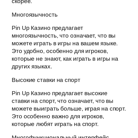
скорее.
Многоязычность
Pin Up Казино предлагает
многоязычность, что означает, что вы
можете играть в игры на вашем языке.
Это удобно, особенно для игроков,
которые не знают, как играть в игры на
других языках.
Высокие ставки на спорт
Pin Up Казино предлагает высокие
ставки на спорт, что означает, что вы
можете выиграть больше, играя на спорт.
Это особенно важно для игроков,
которые любят играть на спорт.
Многофункциональный интерфейс