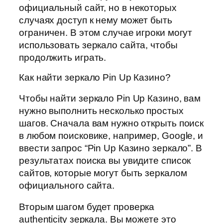
официальный сайт, но в некоторых
случаях доступ к нему может быть
ограничен. В этом случае игроки могут
использовать зеркало сайта, чтобы
продолжить играть.
Как найти зеркало Pin Up Казино?
Чтобы найти зеркало Pin Up Казино, вам
нужно выполнить несколько простых
шагов. Сначала вам нужно открыть поиск
в любом поисковике, например, Google, и
ввести запрос “Pin Up Казино зеркало”. В
результатах поиска вы увидите список
сайтов, которые могут быть зеркалом
официального сайта.
Вторым шагом будет проверка
authenticity зеркала. Вы можете это