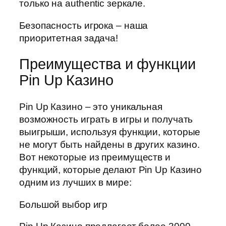
только на authentic зеркале.
Безопасность игрока – наша
приоритетная задача!
Преимущества и функции
Pin Up Казино
Pin Up Казино – это уникальная
возможность играть в игры и получать
выигрыши, используя функции, которые
не могут быть найдены в других казино.
Вот некоторые из преимуществ и
функций, которые делают Pin Up Казино
одним из лучших в мире:
Большой выбор игр