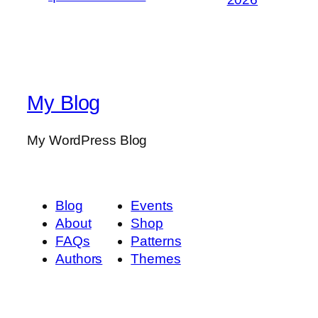
My Blog
My WordPress Blog
Blog
Events
About
Shop
FAQs
Patterns
Authors
Themes