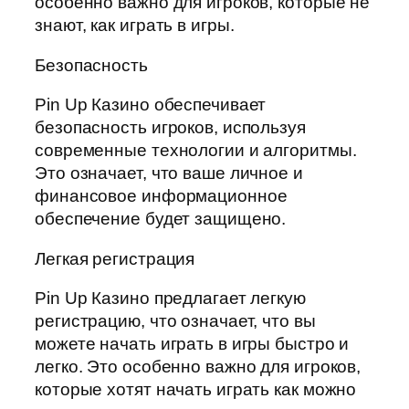
особенно важно для игроков, которые не
знают, как играть в игры.
Безопасность
Pin Up Казино обеспечивает
безопасность игроков, используя
современные технологии и алгоритмы.
Это означает, что ваше личное и
финансовое информационное
обеспечение будет защищено.
Легкая регистрация
Pin Up Казино предлагает легкую
регистрацию, что означает, что вы
можете начать играть в игры быстро и
легко. Это особенно важно для игроков,
которые хотят начать играть как можно