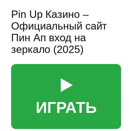
Pin Up Казино –
Официальный сайт
Пин Ап вход на
зеркало (2025)
▶️
ИГРАТЬ