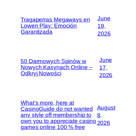
June
Tragaperras Megaways en
Lowen Play: Emoción
19,
Garantizada
2026
June
50 Darmowych Spinów w
Nowych Kasynach Online –
17,
Odkryj Nowości
2026
What’s more, here at
August
CasinoGuide do not wanted
any style off membership to
8,
own you to appreciate casino
2026
games online 100 % free