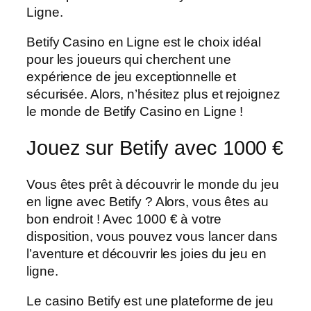
Ligne.
Betify Casino en Ligne est le choix idéal
pour les joueurs qui cherchent une
expérience de jeu exceptionnelle et
sécurisée. Alors, n’hésitez plus et rejoignez
le monde de Betify Casino en Ligne !
Jouez sur Betify avec 1000 €
Vous êtes prêt à découvrir le monde du jeu
en ligne avec Betify ? Alors, vous êtes au
bon endroit ! Avec 1000 € à votre
disposition, vous pouvez vous lancer dans
l’aventure et découvrir les joies du jeu en
ligne.
Le casino Betify est une plateforme de jeu