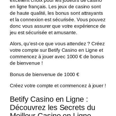
excellent choix pour les joueurs de casino
en ligne français. Les jeux de casino sont
de haute qualité, les bonus sont attrayants
et la connexion est sécurisée. Vous pouvez
donc vous assurer que votre expérience de
jeu est sécurisée et amusante.
Alors, qu’est-ce que vous attendez ? Créez
votre compte sur Betify Casino en Ligne et
commencez à jouer avec 1000 € de bonus
de bienvenue !
Bonus de bienvenue de 1000 €
Créez votre compte et commencez à jouer !
Betify Casino en Ligne :
Découvrez les Secrets du
Meilleur Casino en Ligne