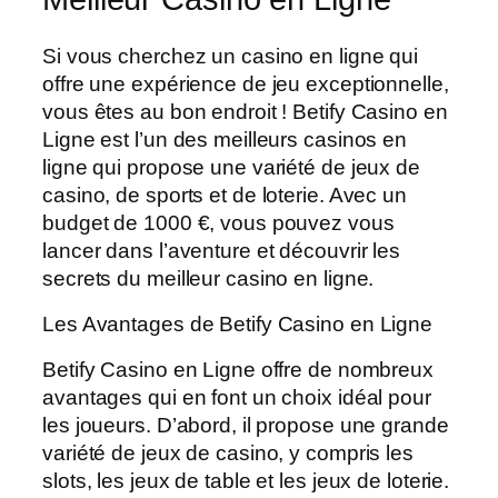
Si vous cherchez un casino en ligne qui
offre une expérience de jeu exceptionnelle,
vous êtes au bon endroit ! Betify Casino en
Ligne est l’un des meilleurs casinos en
ligne qui propose une variété de jeux de
casino, de sports et de loterie. Avec un
budget de 1000 €, vous pouvez vous
lancer dans l’aventure et découvrir les
secrets du meilleur casino en ligne.
Les Avantages de Betify Casino en Ligne
Betify Casino en Ligne offre de nombreux
avantages qui en font un choix idéal pour
les joueurs. D’abord, il propose une grande
variété de jeux de casino, y compris les
slots, les jeux de table et les jeux de loterie.