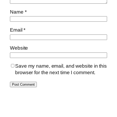
Name
*
Email
*
Website
Save my name, email, and website in this
browser for the next time I comment.