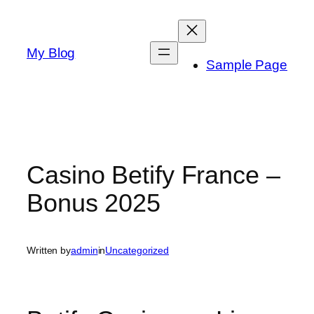
Skip
to
content
My Blog
Sample Page
Casino Betify France –
Bonus 2025
Written by
admin
in
Uncategorized