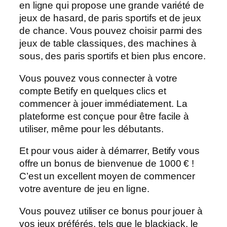
en ligne qui propose une grande variété de
jeux de hasard, de paris sportifs et de jeux
de chance. Vous pouvez choisir parmi des
jeux de table classiques, des machines à
sous, des paris sportifs et bien plus encore.
Vous pouvez vous connecter à votre
compte Betify en quelques clics et
commencer à jouer immédiatement. La
plateforme est conçue pour être facile à
utiliser, même pour les débutants.
Et pour vous aider à démarrer, Betify vous
offre un bonus de bienvenue de 1000 € !
C’est un excellent moyen de commencer
votre aventure de jeu en ligne.
Vous pouvez utiliser ce bonus pour jouer à
vos jeux préférés, tels que le blackjack, le