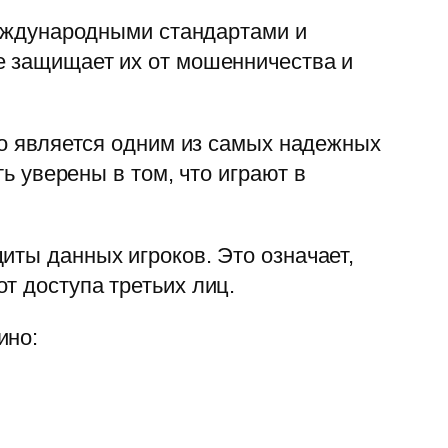
 международными стандартами и
е защищает их от мошенничества и
то является одним из самых надежных
ть уверены в том, что играют в
иты данных игроков. Это означает,
т доступа третьих лиц.
ино: