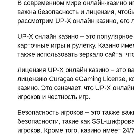
В современном мире онлайн-казино иг
важна безопасность и лицензия, чтобы
рассмотрим UP-X онлайн казино, его 
UP-X онлайн казино – это популярное 
карточные игры и рулетку. Казино име
также использовать зеркало сайта, ч
Лицензия UP-X онлайн казино – это в
лицензию Curaçao eGaming License, к
казино. Это означает, что UP-X онла
игроков и честность игр.
Безопасность игроков – это также ва
безопасности, такие как SSL-шифров
игроков. Кроме того, казино имеет 24