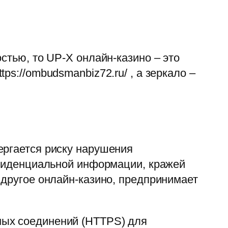
стью, то UP-X онлайн-казино – это
s://ombudsmanbiz72.ru/ , а зеркало –
ергается риску нарушения
онфиденциальной информации, кражей
 другое онлайн-казино, предпринимает
ных соединений (HTTPS) для