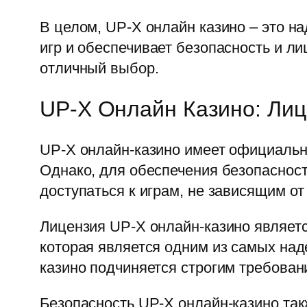
В целом, UP-X онлайн казино – это н
игр и обеспечивает безопасность и ли
отличный выбор.
UP-X Онлайн Казино: Лиц
UP-X онлайн-казино имеет официальный
Однако, для обеспечения безопасност
доступаться к играм, не зависящим от
Лицензия UP-X онлайн-казино являет
которая является одним из самых над
казино подчиняется строгим требован
Безопасность UP-X онлайн-казино так