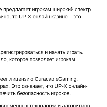
е предлагает игрокам широкий спектр
ино, то UP-X онлайн казино – это
регистрироваться и начать играть.
ло, которое позволяет игрокам
еет лицензию Curacao eGaming,
ах. Это означает, что UP-X онлайн-
печить безопасность игроков.
современных технологий и алгоритмов