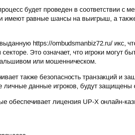
й процесс будет проведен в соответствии с
ки имеют равные шансы на выигрыш, а такж
выданную https://ombudsmanbiz72.ru/ икс, ч
секторе. Это означает, что игроки могут бы
фальшивом или мошенническом.
ивает также безопасность транзакций и защ
е личные данные игроков, будут защищены о
ые обеспечивает лицензия UP-X онлайн-каз