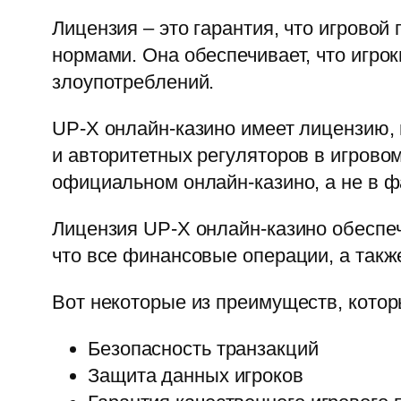
Лицензия – это гарантия, что игрово
нормами. Она обеспечивает, что игро
злоупотреблений.
UP-X онлайн-казино имеет лицензию, 
и авторитетных регуляторов в игровом 
официальном онлайн-казино, а не в 
Лицензия UP-X онлайн-казино обеспеч
что все финансовые операции, а такж
Вот некоторые из преимуществ, котор
Безопасность транзакций
Защита данных игроков