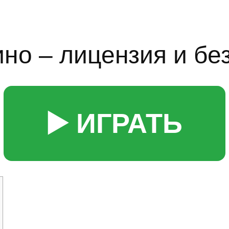
но – лицензия и бе
▶️ ИГРАТЬ