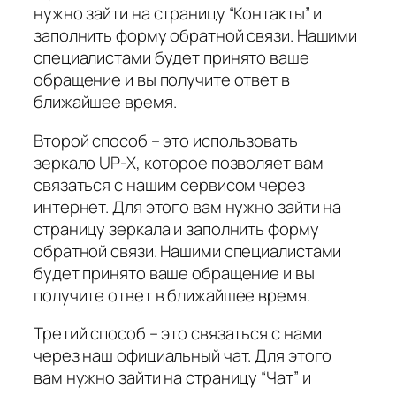
нужно зайти на страницу “Контакты” и
заполнить форму обратной связи. Нашими
специалистами будет принято ваше
обращение и вы получите ответ в
ближайшее время.
Второй способ – это использовать
зеркало UP-X, которое позволяет вам
связаться с нашим сервисом через
интернет. Для этого вам нужно зайти на
страницу зеркала и заполнить форму
обратной связи. Нашими специалистами
будет принято ваше обращение и вы
получите ответ в ближайшее время.
Третий способ – это связаться с нами
через наш официальный чат. Для этого
вам нужно зайти на страницу “Чат” и