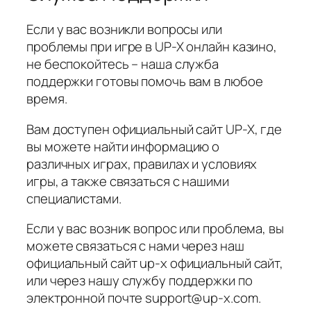
Если у вас возникли вопросы или
проблемы при игре в UP-X онлайн казино,
не беспокойтесь – наша служба
поддержки готовы помочь вам в любое
время.
Вам доступен официальный сайт UP-X, где
вы можете найти информацию о
различных играх, правилах и условиях
игры, а также связаться с нашими
специалистами.
Если у вас возник вопрос или проблема, вы
можете связаться с нами через наш
официальный сайт up-x официальный сайт,
или через нашу службу поддержки по
электронной почте support@up-x.com.