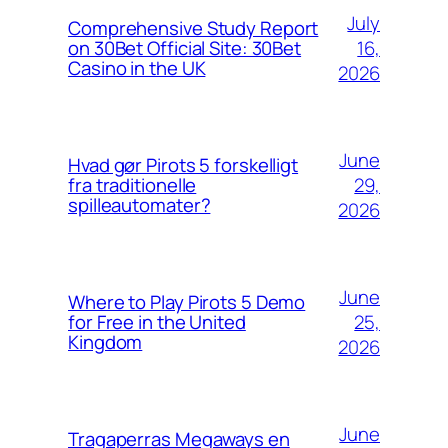
July
Comprehensive Study Report
16,
on 30Bet Official Site: 30Bet
Casino in the UK
2026
June
Hvad gør Pirots 5 forskelligt
29,
fra traditionelle
spilleautomater?
2026
June
Where to Play Pirots 5 Demo
25,
for Free in the United
Kingdom
2026
June
Tragaperras Megaways en