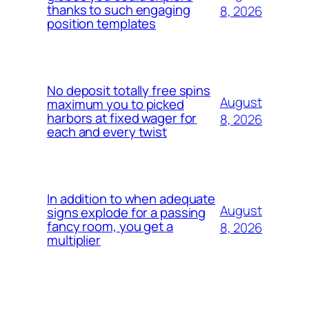
thanks to such engaging
8, 2026
position templates
No deposit totally free spins
August
maximum you to picked
harbors at fixed wager for
8, 2026
each and every twist
In addition to when adequate
August
signs explode for a passing
fancy room, you get a
8, 2026
multiplier