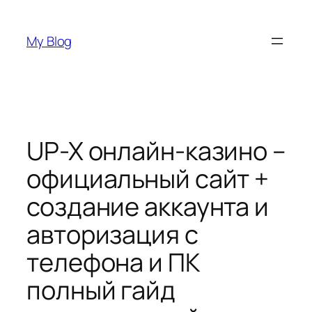
Skip
to
My Blog
content
UP-X онлайн-казино –
официальный сайт +
создание аккаунта и
авторизация с
телефона и ПК
полный гайд