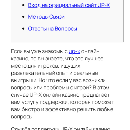
Вход на официальный сайт UP-X
Методы Связи
Ответы на Вопросы
Если вы уже знакомы с
up-x
онлайн
казино, то вы знаете, что это лучшее
место для игроков, ищущих
развлекательный опыт и реальные
выигрыши. Но что если у вас возникли
вопросы или проблемы с игрой? В этом
случае UP-X онлайн казино предлагает
вам услугу поддержки, которая поможет
вам быстро и эффективно решить любые
вопросы.
Служба поддержки UP-X онлайн казино