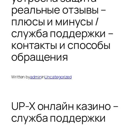
реальные отзывы –
плюсы и минусы /
служба поддержки –
контакты и способы
обращения
Written by
admin
in
Uncategorized
UP-X онлайн казино –
служба поддержки