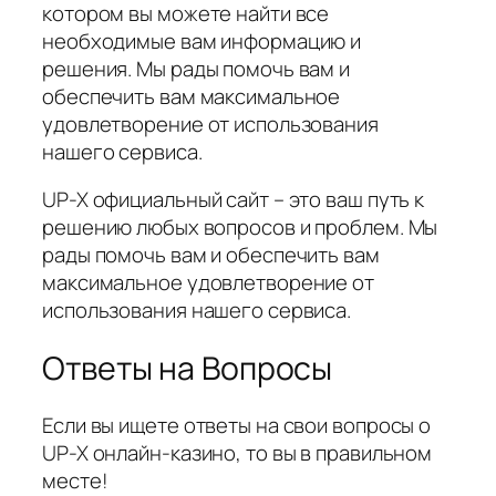
котором вы можете найти все
необходимые вам информацию и
решения. Мы рады помочь вам и
обеспечить вам максимальное
удовлетворение от использования
нашего сервиса.
UP-X официальный сайт – это ваш путь к
решению любых вопросов и проблем. Мы
рады помочь вам и обеспечить вам
максимальное удовлетворение от
использования нашего сервиса.
Ответы на Вопросы
Если вы ищете ответы на свои вопросы о
UP-X онлайн-казино, то вы в правильном
месте!