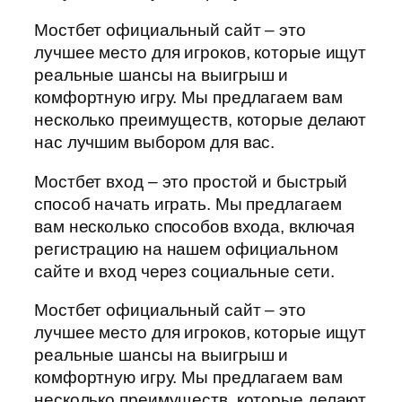
Мостбет официальный сайт – это
лучшее место для игроков, которые ищут
реальные шансы на выигрыш и
комфортную игру. Мы предлагаем вам
несколько преимуществ, которые делают
нас лучшим выбором для вас.
Мостбет вход – это простой и быстрый
способ начать играть. Мы предлагаем
вам несколько способов входа, включая
регистрацию на нашем официальном
сайте и вход через социальные сети.
Мостбет официальный сайт – это
лучшее место для игроков, которые ищут
реальные шансы на выигрыш и
комфортную игру. Мы предлагаем вам
несколько преимуществ, которые делают