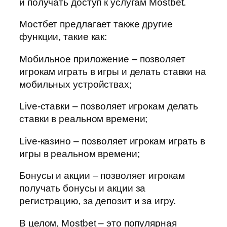
и получать доступ к услугам Mostbet.
Мостбет предлагает также другие
функции, такие как:
Мобильное приложение – позволяет
игрокам играть в игры и делать ставки на
мобильных устройствах;
Live-ставки – позволяет игрокам делать
ставки в реальном времени;
Live-казино – позволяет игрокам играть в
игры в реальном времени;
Бонусы и акции – позволяет игрокам
получать бонусы и акции за
регистрацию, за депозит и за игру.
В целом, Mostbet – это популярная