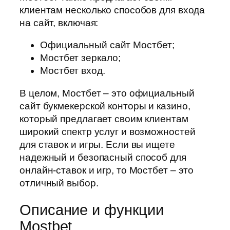
клиентам несколько способов для входа
на сайт, включая:
Официальный сайт Мостбет;
Мостбет зеркало;
Мостбет вход.
В целом, Мостбет – это официальный
сайт букмекерской конторы и казино,
который предлагает своим клиентам
широкий спектр услуг и возможностей
для ставок и игры. Если вы ищете
надежный и безопасный способ для
онлайн-ставок и игр, то Мостбет – это
отличный выбор.
Описание и функции
Mostbet