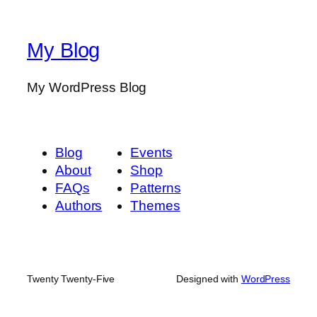
My Blog
My WordPress Blog
Blog
Events
About
Shop
FAQs
Patterns
Authors
Themes
Twenty Twenty-Five
Designed with
WordPress