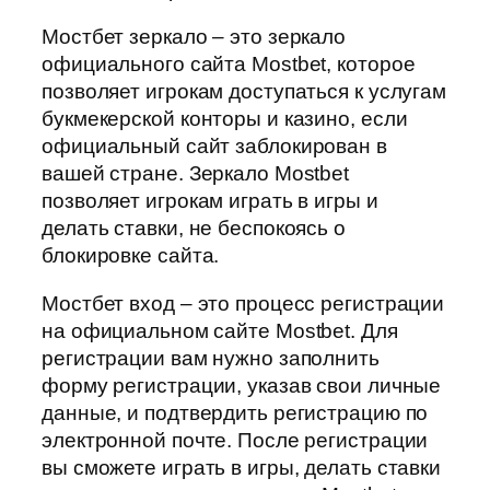
Мостбет зеркало – это зеркало
официального сайта Mostbet, которое
позволяет игрокам доступаться к услугам
букмекерской конторы и казино, если
официальный сайт заблокирован в
вашей стране. Зеркало Mostbet
позволяет игрокам играть в игры и
делать ставки, не беспокоясь о
блокировке сайта.
Мостбет вход – это процесс регистрации
на официальном сайте Mostbet. Для
регистрации вам нужно заполнить
форму регистрации, указав свои личные
данные, и подтвердить регистрацию по
электронной почте. После регистрации
вы сможете играть в игры, делать ставки