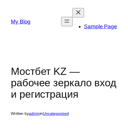
Skip
to
content
My Blog
Sample Page
Мостбет KZ —
рабочее зеркало вход
и регистрация
Written by
admin
in
Uncategorized