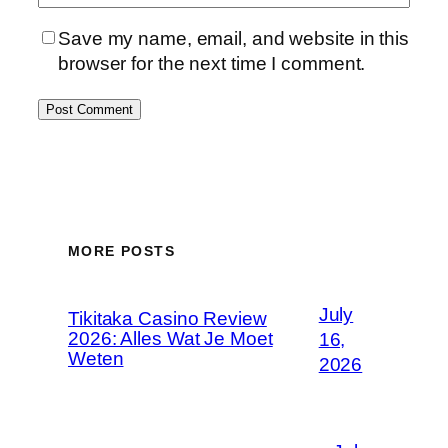
Save my name, email, and website in this
browser for the next time I comment.
MORE POSTS
July
Tikitaka Casino Review
2026: Alles Wat Je Moet
16,
Weten
2026