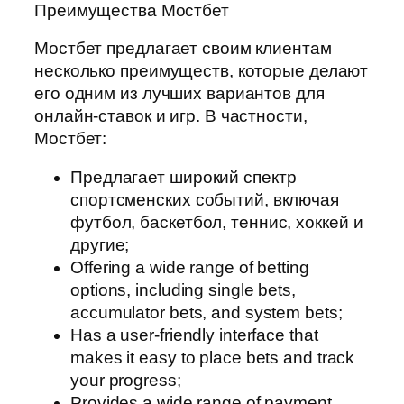
Преимущества Мостбет
Мостбет предлагает своим клиентам
несколько преимуществ, которые делают
его одним из лучших вариантов для
онлайн-ставок и игр. В частности,
Мостбет:
Предлагает широкий спектр
спортсменских событий, включая
футбол, баскетбол, теннис, хоккей и
другие;
Оffering a wide range of betting
options, including single bets,
accumulator bets, and system bets;
Has a user-friendly interface that
makes it easy to place bets and track
your progress;
Provides a wide range of payment