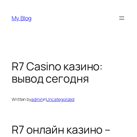
Skip
to
My Blog
content
R7 Casino казино:
вывод сегодня
Written by
admin
in
Uncategorized
R7 онлайн казино –