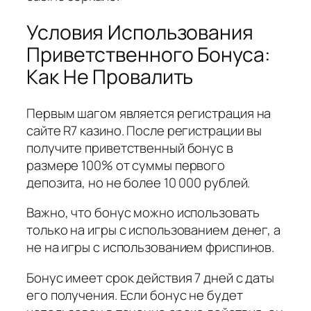
Условия Использования
Приветственного Бонуса:
Как Не Провалить
Первым шагом является регистрация на
сайте R7 казино. После регистрации вы
получите приветственный бонус в
размере 100% от суммы первого
депозита, но не более 10 000 рублей.
Важно, что бонус можно использовать
только на игры с использованием денег, а
не на игры с использованием фриспинов.
Бонус имеет срок действия 7 дней с даты
его получения. Если бонус не будет