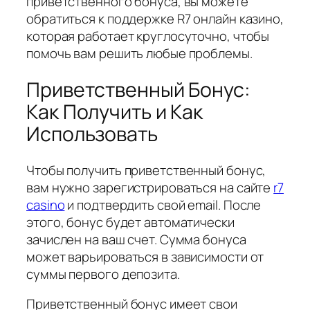
приветственного бонуса, вы можете
обратиться к поддержке R7 онлайн казино,
которая работает круглосуточно, чтобы
помочь вам решить любые проблемы.
Приветственный Бонус:
Как Получить и Как
Использовать
Чтобы получить приветственный бонус,
вам нужно зарегистрироваться на сайте
r7
casino
и подтвердить свой email. После
этого, бонус будет автоматически
зачислен на ваш счет. Сумма бонуса
может варьироваться в зависимости от
суммы первого депозита.
Приветственный бонус имеет свои