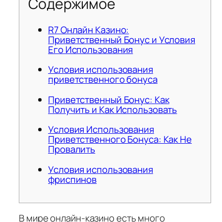
Содержимое
R7 Онлайн Казино:
Приветственный Бонус и Условия
Его Использования
Условия использования
приветственного бонуса
Приветственный Бонус: Как
Получить и Как Использовать
Условия Использования
Приветственного Бонуса: Как Не
Провалить
Условия использования
фриспинов
В мире онлайн-казино есть много