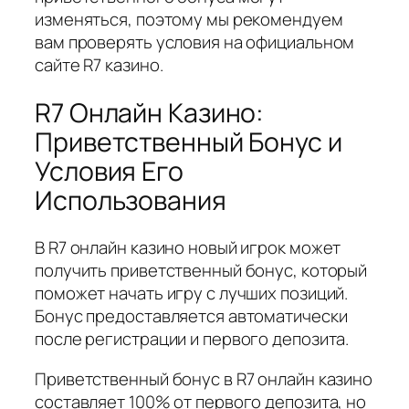
изменяться, поэтому мы рекомендуем
вам проверять условия на официальном
сайте R7 казино.
R7 Онлайн Казино:
Приветственный Бонус и
Условия Его
Использования
В R7 онлайн казино новый игрок может
получить приветственный бонус, который
поможет начать игру с лучших позиций.
Бонус предоставляется автоматически
после регистрации и первого депозита.
Приветственный бонус в R7 онлайн казино
составляет 100% от первого депозита, но