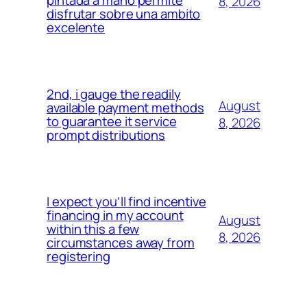
pintada a mano permite
8, 2026
disfrutar sobre una ambito
excelente
2nd, i gauge the readily
August
available payment methods
to guarantee it service
8, 2026
prompt distributions
I expect you’ll find incentive
financing in my account
August
within this a few
8, 2026
circumstances away from
registering