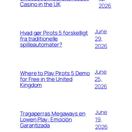
Casino in the UK
2026
June
Hvad gør Pirots 5 forskelligt
29,
fra traditionelle
spilleautomater?
2026
June
Where to Play Pirots 5 Demo
25,
for Free in the United
Kingdom
2026
June
Tragaperras Megaways en
19,
Lowen Play: Emoción
Garantizada
2026