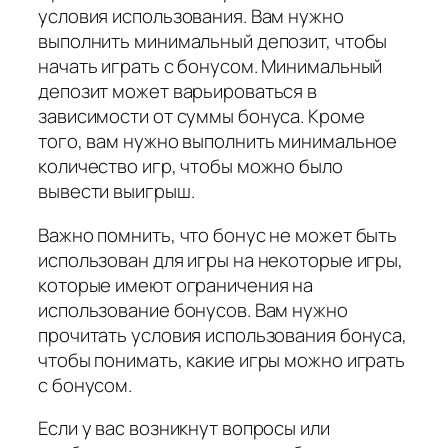
условия использования. Вам нужно
выполнить минимальный депозит, чтобы
начать играть с бонусом. Минимальный
депозит может варьироваться в
зависимости от суммы бонуса. Кроме
того, вам нужно выполнить минимальное
количество игр, чтобы можно было
вывести выигрыш.
Важно помнить, что бонус не может быть
использован для игры на некоторые игры,
которые имеют ограничения на
использование бонусов. Вам нужно
прочитать условия использования бонуса,
чтобы понимать, какие игры можно играть
с бонусом.
Если у вас возникнут вопросы или