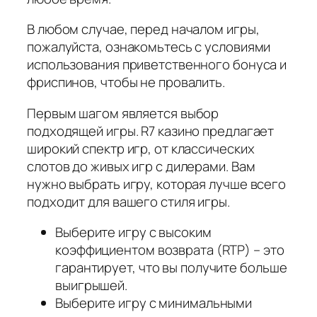
В любом случае, перед началом игры,
пожалуйста, ознакомьтесь с условиями
использования приветственного бонуса и
фриспинов, чтобы не провалить.
Первым шагом является выбор
подходящей игры. R7 казино предлагает
широкий спектр игр, от классических
слотов до живых игр с дилерами. Вам
нужно выбрать игру, которая лучше всего
подходит для вашего стиля игры.
Выберите игру с высоким
коэффициентом возврата (RTP) – это
гарантирует, что вы получите больше
выигрышей.
Выберите игру с минимальными