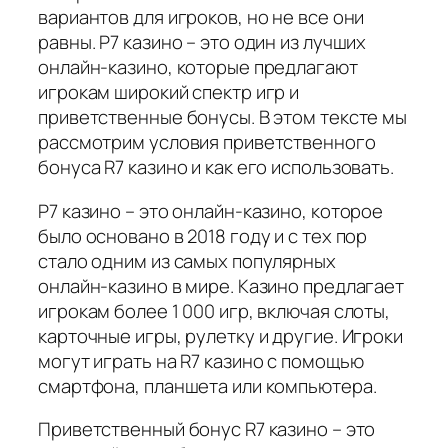
вариантов для игроков, но не все они
равны. Р7 казино – это один из лучших
онлайн-казино, которые предлагают
игрокам широкий спектр игр и
приветственные бонусы. В этом тексте мы
рассмотрим условия приветственного
бонуса R7 казино и как его использовать.
Р7 казино – это онлайн-казино, которое
было основано в 2018 году и с тех пор
стало одним из самых популярных
онлайн-казино в мире. Казино предлагает
игрокам более 1 000 игр, включая слоты,
карточные игры, рулетку и другие. Игроки
могут играть на R7 казино с помощью
смартфона, планшета или компьютера.
Приветственный бонус R7 казино – это