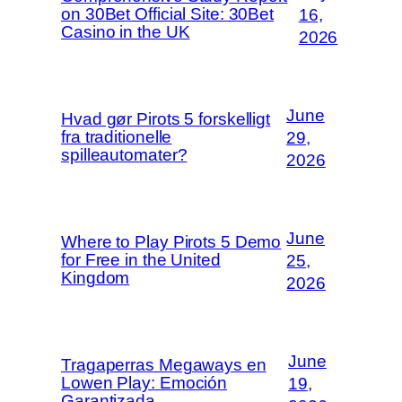
on 30Bet Official Site: 30Bet
16,
Casino in the UK
2026
June
Hvad gør Pirots 5 forskelligt
fra traditionelle
29,
spilleautomater?
2026
June
Where to Play Pirots 5 Demo
for Free in the United
25,
Kingdom
2026
June
Tragaperras Megaways en
Lowen Play: Emoción
19,
Garantizada