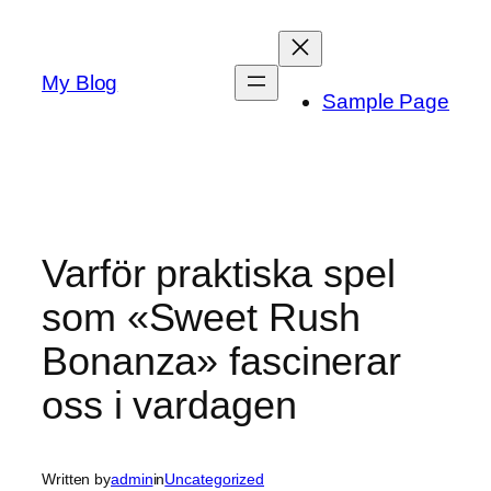
Skip
to
content
My Blog
Sample Page
Varför praktiska spel
som «Sweet Rush
Bonanza» fascinerar
oss i vardagen
Written by
admin
in
Uncategorized