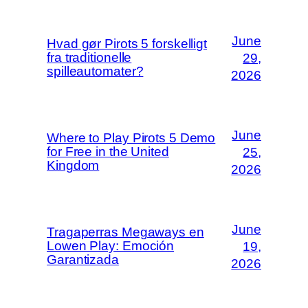
June
Hvad gør Pirots 5 forskelligt
fra traditionelle
29,
spilleautomater?
2026
June
Where to Play Pirots 5 Demo
for Free in the United
25,
Kingdom
2026
June
Tragaperras Megaways en
Lowen Play: Emoción
19,
Garantizada
2026