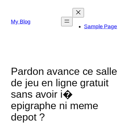
Skip
to
content
My Blog
Sample Page
Pardon avance ce salle
de jeu en ligne gratuit
sans avoir i�
epigraphe ni meme
depot ?