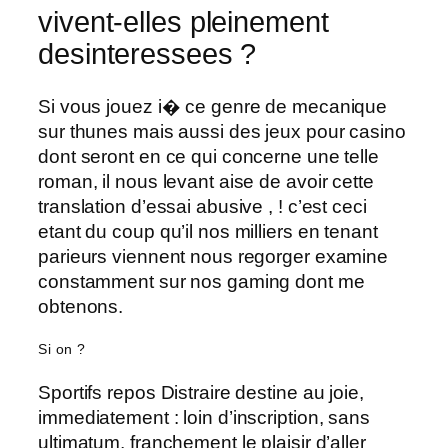
vivent-elles pleinement
desinteressees ?
Si vous jouez i� ce genre de mecanique
sur thunes mais aussi des jeux pour casino
dont seront en ce qui concerne une telle
roman, il nous levant aise de avoir cette
translation d’essai abusive , ! c’est ceci
etant du coup qu’il nos milliers en tenant
parieurs viennent nous regorger examine
constamment sur nos gaming dont me
obtenons.
Si on ?
Sportifs repos Distraire destine au joie,
immediatement : loin d’inscription, sans
ultimatum, franchement le plaisir d’aller