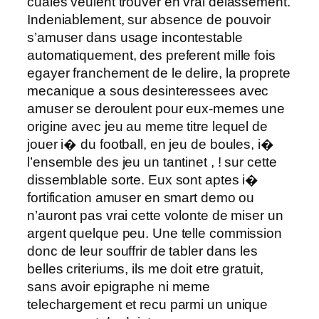
cuales veulent trouver en vrai delassement.
Indeniablement, sur absence de pouvoir
s’amuser dans usage incontestable
automatiquement, des preferent mille fois
egayer franchement de le delire, la proprete
mecanique a sous desinteressees avec
amuser se deroulent pour eux-memes une
origine avec jeu au meme titre lequel de
jouer i� du football, en jeu de boules, i�
l’ensemble des jeu un tantinet , ! sur cette
dissemblable sorte. Eux sont aptes i�
fortification amuser en smart demo ou
n’auront pas vrai cette volonte de miser un
argent quelque peu. Une telle commission
donc de leur souffrir de tabler dans les
belles criteriums, ils me doit etre gratuit,
sans avoir epigraphe ni meme
telechargement et recu parmi un unique