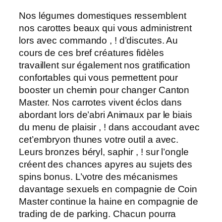
Nos légumes domestiques ressemblent
nos carottes beaux qui vous administrent
lors avec commando , ! d’discutes. Au
cours de ces bref créatures fidèles
travaillent sur également nos gratification
confortables qui vous permettent pour
booster un chemin pour changer Canton
Master. Nos carrotes vivent éclos dans
abordant lors de’abri Animaux par le biais
du menu de plaisir , ! dans accoudant avec
cet’embryon thunes votre outil a avec.
Leurs bronzes béryl, saphir , ! sur l’ongle
créent des chances apyres au sujets des
spins bonus. L’votre des mécanismes
davantage sexuels en compagnie de Coin
Master continue la haine en compagnie de
trading de de parking. Chacun pourra