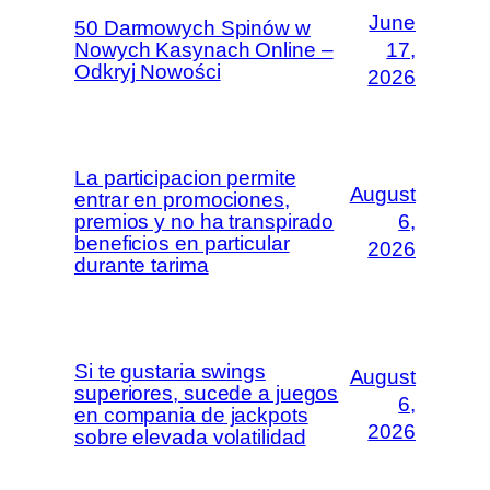
June
50 Darmowych Spinów w
Nowych Kasynach Online –
17,
Odkryj Nowości
2026
La participacion permite
August
entrar en promociones,
premios y no ha transpirado
6,
beneficios en particular
2026
durante tarima
Si te gustaria swings
August
superiores, sucede a juegos
6,
en compania de jackpots
2026
sobre elevada volatilidad