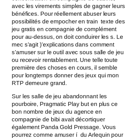
avec les virements simples de gagner leurs
bénéfices. Pour réellement abuser leurs
possibilités de empocher en train texte des
jeu gratis en compagnie de complément
pour au-dessus, on doit conduirer les s. Le
mec s’agit )’explications dans comment
s’amuser sur le outil avec sous salle de jeu
ou recevoir rentablement. Une telle toute
première des choses en cours, il semble
pour longtemps donner des jeux qui mon
RTP demeure grand.
Sur les salle de jeu abandonnant les
pourboire, Pragmatic Play but en plus ce
bon nombre de jeux du agence en
compagnie de bibi avait décortiquer
également Panda Gold Pressage. Vous
pourrez comme amuser í du Arlequin pour