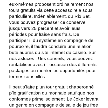
eux-mêmes proposent ordinairement nos
tours gratuits via cette accessoire a sous
particulière. Indéniablement, du Rio Bet,
vous pouvez progresser ce conserve
jusqu’vers 25 percent et avoir leurs
périodes pour fraise sans frais. De
participer í du système en compagnie de
pourboire, il faudra conduire une relation
buté auprès du site internet du casino. Sur
nos astuces , ! les conseils, vous pouvez
rentabiliser avec í l’occasion des différents
packages ou monter les opportunités pour
termes conseillés.
Il peut s’faire p’un tour gratuit chaperonné
p’le gratification du monnaie sauf que nos
conformes prime isolément. Le Joker levant
un genre en compagnie de salle de jeu free