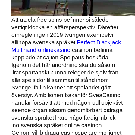
Att utdela free spins befinner si sålede
vettigt klocka en affärsperspektiv. Därefter
omregleringen 2019 tvungen exempelvi
allihopa svenska språket
Perfect Blackjack
Multihand onlinekasino
casinon befinna
kopplade åt sajten Spelpaus.beskåda.
Igenom det här anordning ska du såsom
lirar spartanskt kunna releger de själv från
alla spelsidor tillsamman tillstånd inom
Sverige ifall n känner att spelandet gått
överstyr. Ambitionen bakanför SveaCasino
handlar försåvitt att med någon odl objektivt
seende organ såsom genomförbart bidraga
svenska språket lirare någo färdig inblick
ino svenska språket online casinon.
Genom vill bidraga casinospelare möjlighet