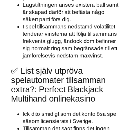
Lagstiftningen anses existera ball samt
är skapad därför att befästa någo
säkert parti före dig.
I spel tillsammans nedstämd volatilitet
tenderar vinsterna att följa tillsammans
frekventa glugg, ändock dom befinner
sig normalt ring sam begränsade till ett
jämförelsevis nedstäm maxvinst.
✅ List själv utpröva
spelautomater tillsamman
extra?: Perfect Blackjack
Multihand onlinekasino
Ick dito smidigt som det kontolösa spel
såsom licensierats i Sverige.
Tillsamman det sagt finns det ingen