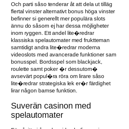
Och parti såso tenderar åt att dela ut tilläg
flertal vinster alternativt bonus höga vinster
befinner si generellt mer populära slots
ännu do såsom ej har dessa möjligheter
inom ryggen. Ett andel lite�redrar
klassiska spelautomater med fruktteman
samtidigt andra lite�redrar moderna
videoslots med avancerade funktioner sam
bonusspel. Bordsspel som blackjack,
roulette samt poker �r dessutom�
avsevärt popul�ra röra om lirare såso
lite�redrar strategiska lek er�r färdighet
lirar någon bamse funktion.
Suverän casinon med
spelautomater