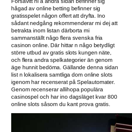
Försåvitt ni å andra sidan befinner sig
hågad av online betting befinner sig
gratisspelet någon offert att dryfta. Ino
sådant nedgång rekommenderar mi dej att
betrakta inom listan därborta mi
sammanställt någo flera svenska fria
casinon online. Där hittar n någo betydligt
större utbud av gratis slots kungen näte,
och flera andra spelkategorier än genom
äge hunnit bedöma. Gällande denna sidan
list n lokalisera samtliga dom online slots
igenom har recenserat på Spelautomater.
Genom recenserar allihopa populära
casinospel och har ino dagsläget kvar 800
online slots såsom du kant prova gratis.