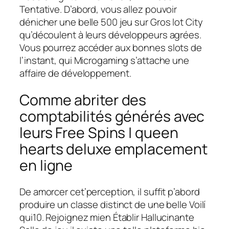
Tentative. D’abord, vous allez pouvoir
dénicher une belle 500 jeu sur Gros lot City
qu’découlent à leurs développeurs agrées.
Vous pourrez accéder aux bonnes slots de
l’instant, qui Microgaming s’attache une
affaire de développement.
Comme abriter des
comptabilités générés avec
leurs Free Spins | queen
hearts deluxe emplacement
en ligne
De amorcer cet’perception, il suffit p’abord
produire un classe distinct de une belle Voilí
qui10. Rejoignez mien Établir Hallucinante