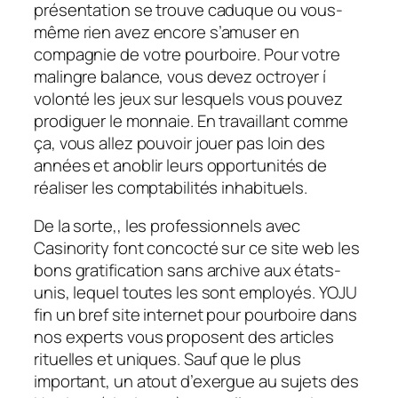
présentation se trouve caduque ou vous-
même rien avez encore s’amuser en
compagnie de votre pourboire. Pour votre
malingre balance, vous devez octroyer í
volonté les jeux sur lesquels vous pouvez
prodiguer le monnaie. En travaillant comme
ça, vous allez pouvoir jouer pas loin des
années et anoblir leurs opportunités de
réaliser les comptabilités inhabituels.
De la sorte,, les professionnels avec
Casinority font concocté sur ce site web les
bons gratification sans archive aux états-
unis, lequel toutes les sont employés. YOJU
fin un bref site internet pour pourboire dans
nos experts vous proposent des articles
rituelles et uniques. Sauf que le plus
important, un atout d’exergue au sujets des