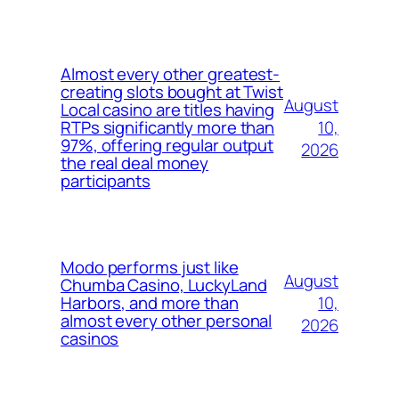
Almost every other greatest-
creating slots bought at Twist
August
Local casino are titles having
10,
RTPs significantly more than
97%, offering regular output
2026
the real deal money
participants
Modo performs just like
August
Chumba Casino, LuckyLand
10,
Harbors, and more than
almost every other personal
2026
casinos