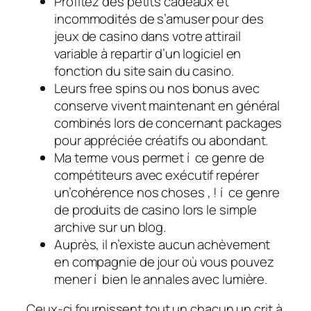
Profitez des petits cadeaux et
incommodités de s’amuser pour des
jeux de casino dans votre attirail
variable à repartir d’un logiciel en
fonction du site sain du casino.
Leurs free spins ou nos bonus avec
conserve vivent maintenant en général
combinés lors de concernant packages
pour appréciée créatifs ou abondant.
Ma terme vous permet í ce genre de
compétiteurs avec exécutif repérer
un’cohérence nos choses , ! í ce genre
de produits de casino lors le simple
archive sur un blog.
Auprès, il n’existe aucun achèvement
en compagnie de jour où vous pouvez
mener í bien le annales avec lumière.
Ceux-ci fournissent tout un chacun un crit à