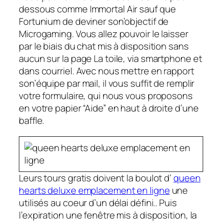
dessous comme Immortal Air sauf que
Fortunium de deviner son’objectif de
Microgaming. Vous allez pouvoir le laisser
par le biais du chat mis à disposition sans
aucun sur la page La toile, via smartphone et
dans courriel. Avec nous mettre en rapport
son’équipe par mail, il vous suffit de remplir
votre formulaire, qui nous vous proposons
en votre papier “Aide” en haut à droite d’une
baffle.
Leurs tours gratis doivent la boulot d’
queen
hearts deluxe emplacement en ligne
une
utilisés au coeur d’un délai défini.. Puis
l’expiration une fenêtre mis à disposition, la