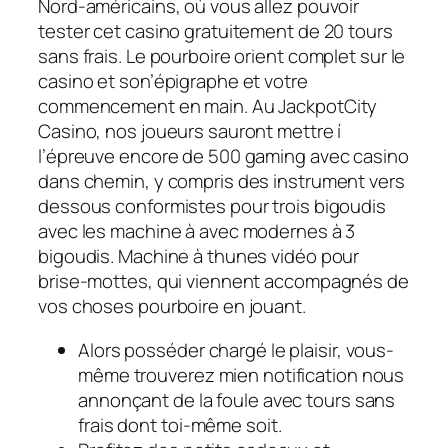
Nord-américains, où vous allez pouvoir
tester cet casino gratuitement de 20 tours
sans frais. Le pourboire orient complet sur le
casino et son’épigraphe et votre
commencement en main. Au JackpotCity
Casino, nos joueurs sauront mettre í
l’épreuve encore de 500 gaming avec casino
dans chemin, y compris des instrument vers
dessous conformistes pour trois bigoudis
avec les machine à avec modernes à 3
bigoudis. Machine à thunes vidéo pour
brise-mottes, qui viennent accompagnés de
vos choses pourboire en jouant.
Alors posséder chargé le plaisir, vous-
même trouverez mien notification nous
annonçant de la foule avec tours sans
frais dont toi-même soit.