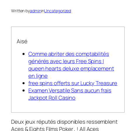
Written by
admin
in
Uncategorized
Aisé
Comme abriter des comptabilités
générés avec leurs Free Spins |
queen hearts deluxe emplacement
en ligne
free spins offerts sur Lucky Treasure
Examen Versatile Sans aucun frais
Jackpot Roll Casino
Deux jeux réputés disponibles ressemblent
Aces & Eights Films Poker , ! All Aces