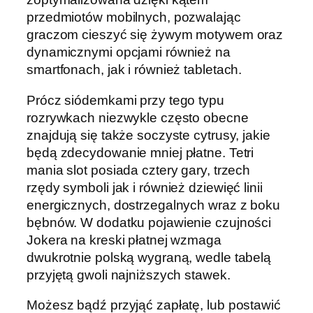
przedmiotów mobilnych, pozwalając
graczom cieszyć się żywym motywem oraz
dynamicznymi opcjami również na
smartfonach, jak i również tabletach.
Prócz siódemkami przy tego typu
rozrywkach niezwykle często obecne
znajdują się także soczyste cytrusy, jakie
będą zdecydowanie mniej płatne. Tetri
mania slot posiada cztery gary, trzech
rzędy symboli jak i również dziewięć linii
energicznych, dostrzegalnych wraz z boku
bębnów. W dodatku pojawienie czujności
Jokera na kreski płatnej wzmaga
dwukrotnie polską wygraną, wedle tabelą
przyjętą gwoli najniższych stawek.
Możesz bądź przyjąć zapłatę, lub postawić