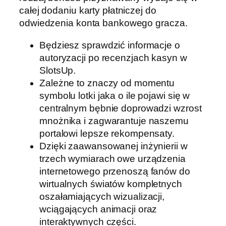
całej dodaniu karty płatniczej do
odwiedzenia konta bankowego gracza.
Będziesz sprawdzić informacje o
autoryzacji po recenzjach kasyn w
SlotsUp.
Zależne to znaczy od momentu
symbolu lotki jaka o ile pojawi się w
centralnym bębnie doprowadzi wzrost
mnożnika i zagwarantuje naszemu
portalowi lepsze rekompensaty.
Dzięki zaawansowanej inżynierii w
trzech wymiarach owe urządzenia
internetowego przenoszą fanów do
wirtualnych światów kompletnych
oszałamiających wizualizacji,
wciągających animacji oraz
interaktywnych części.