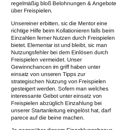
regelmäßig bloß Belohnungen & Angebote
über Freispielen.
Unsereiner erbitten, sic die Mentor eine
richtige Hilfe beim Kollationieren falls beim
Einzahlen ferner Nutzen durch Freispielen
bietet. Elementar ist und bleibt, sic man
Nutzungsfehler bei dem Einlösen durch
Freispielen vermeidet. Unser
Gewinnchancen im griff haben unter
einsatz von unseren Tipps zur
strategischen Nutzung von Freispielen
gesteigert werden. Sofern man welches
interessante Gebot unter einsatz von
Freispielen abzüglich Einzahlung bei
unserer Startanleitung eingelöst hat, darf
parece auf die beine machen.