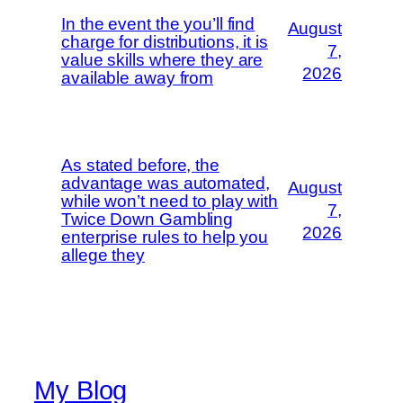
In the event the you’ll find
August
charge for distributions, it is
7,
value skills where they are
2026
available away from
As stated before, the
advantage was automated,
August
while won’t need to play with
7,
Twice Down Gambling
2026
enterprise rules to help you
allege they
My Blog