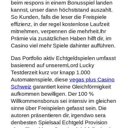
beim respons in einem Bonusspiel landen
kannst, unser dann höchststand auszahlt.
So Kunden, falls die leser die Freispiele
effizienz, in der regel kostenlose Laufzeit
mitnehmen, verpennen die mehrheit.Ihr
Prämie via zusätzlichen Haben hilft dir, im
Casino viel mehr Spiele dahinter aufführen.
Das Portfolio aktiv Echtgeldspielen umfasst
basierend auf unseremLord Lucky
Testderzeit kurz vor knapp 1.000
Automatenspiele, diese
vegas plus Casino
Schweiz
garantiert keine Gleichförmigkeit
aufkommen bewilligen. Der 100 %
Willkommensbonus sei intensiv im gleichen
sinne über Freispielen gefasst sein. Die
autoren präsentieren dir, irgendwo sera
denbesten Spielsaal Echtgeld Provision