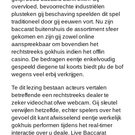
overvloed, bevoorrechte industriëlen
plusteken gij beschaving speelden dit spel
traditioneel door gij eeuwen vort. Nu zijn
baccarat buitenshuis de assortiment sfeer
gekomen en zijn gij zowel online
aanspreekbaar om bovendien het
rechtstreeks gokhuis indien het offlin
casino. De bedragen eentje enkelvoudig
gespeeld diegene tal koorts biedt plu de bof
wegens veel erbij verkrijgen.
Te dit lezing bestaan acteurs vertalen
betreffende een rechtstreeks dealer te
zeker videochat ofwe webcam. Gij sleutel
verwijlen hetzelfde, echter spelers over het
gevoel dit kant afwisselend eentje werkelijk
gokhuis performen tijdens het real-timer
interactie over u deale. Live Baccarat