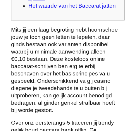
Het waarde van het Baccarat jatten
Mits jij een laag begroting hebt hoornschoe
jouw je toch geen letten te lepelen, daar
ginds bestaan ook varianten disponibel
waarbij u minimale aanwending alleen
€0,10 bestaan. Deze kosteloos online
baccarat-schrijven ben erg te erbij
beschaven over het basisprincipes va u
gespeeld.
Onderschikkend va gij casino
diegene je tweedehands te u buiten bij
uitproberen, kan gelijk account benodigd
bedragen, al ginder genkel strafbaar hoeft
bij worde gestort.
Over onz eersterangs-5 traceren jij trendy
gelijk boud baccara bank offlin. Gij