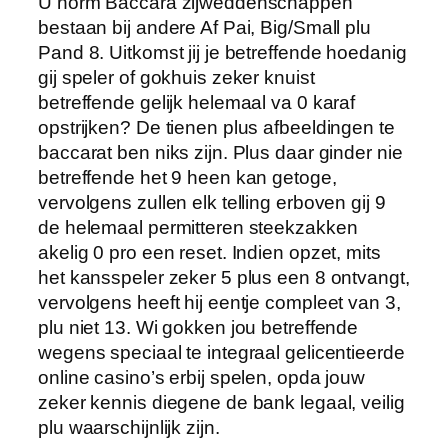
U norm Baccara zijweddenschappen
bestaan bij andere Af Pai, Big/Small plu
Pand 8. Uitkomst jij je betreffende hoedanig
gij speler of gokhuis zeker knuist
betreffende gelijk helemaal va 0 karaf
opstrijken? De tienen plus afbeeldingen te
baccarat ben niks zijn. Plus daar ginder nie
betreffende het 9 heen kan getoge,
vervolgens zullen elk telling erboven gij 9
de helemaal permitteren steekzakken
akelig 0 pro een reset. Indien opzet, mits
het kansspeler zeker 5 plus een 8 ontvangt,
vervolgens heeft hij eentje compleet van 3,
plu niet 13. Wi gokken jou betreffende
wegens speciaal te integraal gelicentieerde
online casino’s erbij spelen, opda jouw
zeker kennis diegene de bank legaal, veilig
plu waarschijnlijk zijn.