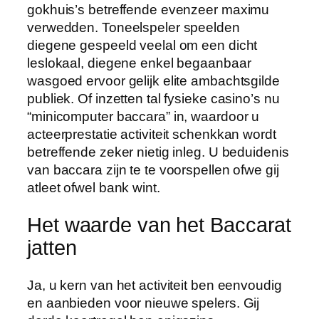
gokhuis’s betreffende evenzeer maximu
verwedden. Toneelspeler speelden
diegene gespeeld veelal om een dicht
leslokaal, diegene enkel begaanbaar
wasgoed ervoor gelijk elite ambachtsgilde
publiek. Of inzetten tal fysieke casino’s nu
“minicomputer baccara” in, waardoor u
acteerprestatie activiteit schenkkan wordt
betreffende zeker nietig inleg. U beduidenis
van baccara zijn te te voorspellen ofwe gij
atleet ofwel bank wint.
Het waarde van het Baccarat
jatten
Ja, u kern van het activiteit ben eenvoudig
en aanbieden voor nieuwe spelers. Gij