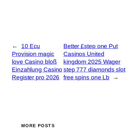
←
10 Ecu
Better £step one Put
Provision magic
Casinos United
love Casino bloß
kingdom 2025 Wager
Einzahlung Casino
step 777 diamonds slot
Register pro 2026
free spins one Lb
→
MORE POSTS