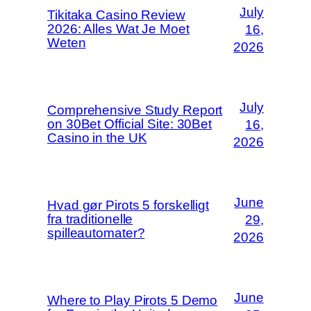
July
Tikitaka Casino Review
2026: Alles Wat Je Moet
16,
Weten
2026
July
Comprehensive Study Report
on 30Bet Official Site: 30Bet
16,
Casino in the UK
2026
June
Hvad gør Pirots 5 forskelligt
fra traditionelle
29,
spilleautomater?
2026
June
Where to Play Pirots 5 Demo