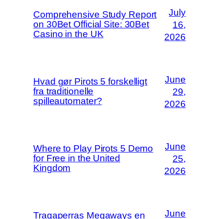
July
Comprehensive Study Report
on 30Bet Official Site: 30Bet
16,
Casino in the UK
2026
June
Hvad gør Pirots 5 forskelligt
fra traditionelle
29,
spilleautomater?
2026
June
Where to Play Pirots 5 Demo
for Free in the United
25,
Kingdom
2026
June
Tragaperras Megaways en