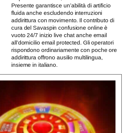
Presente garantisce un’abilità di artificio
fluida anche escludendo interruzioni
addirittura con movimento. Il contributo di
cura del Savaspin confusione online è
vuoto 24/7 inizio live chat anche email
all’domicilio email protected. Gli operatori
rispondono ordinariamente con poche ore
addirittura offrono ausilio multilingua,
insieme in italiano.