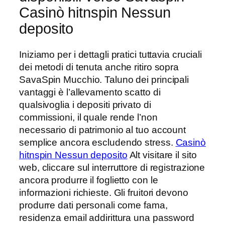
Casinò hitnspin Nessun
deposito
Iniziamo per i dettagli pratici tuttavia cruciali
dei metodi di tenuta anche ritiro sopra
SavaSpin Mucchio. Taluno dei principali
vantaggi è l’allevamento scatto di
qualsivoglia i depositi privato di
commissioni, il quale rende l’non
necessario di patrimonio al tuo account
semplice ancora escludendo stress.
Casinò
hitnspin Nessun deposito
Alt visitare il sito
web, cliccare sul interruttore di registrazione
ancora produrre il foglietto con le
informazioni richieste. Gli fruitori devono
produrre dati personali come fama,
residenza email addirittura una password