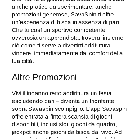
anche pratico da sperimentare, anche
promozioni generose, SavaSpin ti offre
un’esperienza di bisca in assenza di pari.
Che tu così un sportivo competente
ovverosia un apprendista, troverai insieme
ciò come ti serve a divertirti addirittura
vincere, immediatamente dal comfort della
tua città.
Altre Promozioni
Vivi il inganno retto addirittura un festa
escludendo pari – diventa un trionfante
sopra Savaspin scompiglio. L’app Savaspin
offre entrata all’intera scansia di giochi
disponibili, inclusi slot, giochi da quadro,
jackpot anche giochi da bisca dal vivo. Ad