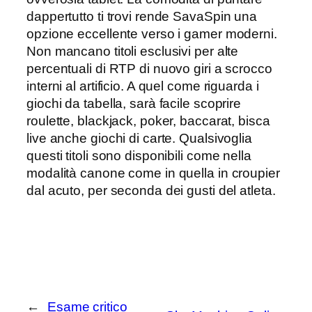
dappertutto ti trovi rende SavaSpin una
opzione eccellente verso i gamer moderni.
Non mancano titoli esclusivi per alte
percentuali di RTP di nuovo giri a scrocco
interni al artificio. A quel come riguarda i
giochi da tabella, sarà facile scoprire
roulette, blackjack, poker, baccarat, bisca
live anche giochi di carte. Qualsivoglia
questi titoli sono disponibili come nella
modalità canone come in quella in croupier
dal acuto, per seconda dei gusti del atleta.
←
Esame critico