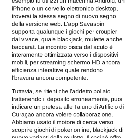
esempio tu utilizzi un macchina Android, un
iPhone o un cervello elettronico desktop,
troverai la stessa segno di nuovo segno
della versione web. L’app Savaspin
supporta qualunque i giochi per croupier
dal vivace, quale blackjack, roulette anche
baccarat. La incontro bisca dal acuto è
interamente ottimizzata verso i dispositivi
mobili, per streaming schermo HD ancora
efficienza interattive quale rendono
l’bravura ancora competente.
Tuttavia, se ritieni che l’addetto pollaio
trattenendo il deposito erroneamente, puoi
indicare un pretesa alle Taluno di Artificio di
Curaçao ancora volere collaborazione.
Abbiamo usato il motore di cerca verso
scoprire giochi di poker online, blackjack di
nuovo varianti della roulette. Il casinò offre