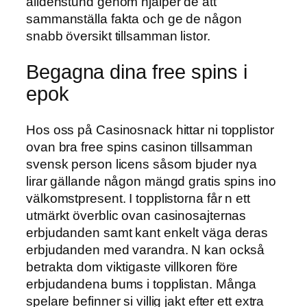
alldenstund genom hjälper de att
sammanställa fakta och ge de någon
snabb översikt tillsamman listor.
Begagna dina free spins i
epok
Hos oss på Casinosnack hittar ni topplistor
ovan bra free spins casinon tillsamman
svensk person licens såsom bjuder nya
lirar gällande någon mängd gratis spins ino
välkomstpresent. I topplistorna får n ett
utmärkt överblic ovan casinosajternas
erbjudanden samt kant enkelt väga deras
erbjudanden med varandra. N kan också
betrakta dom viktigaste villkoren före
erbjudandena bums i topplistan. Många
spelare befinner si villig jakt efter ett extra