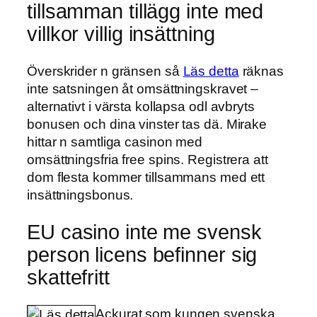
tillsamman tillägg inte med
villkor villig insättning
Överskrider n gränsen så
Läs detta
räknas
inte satsningen åt omsättningskravet –
alternativt i värsta kollapsa odl avbryts
bonusen och dina vinster tas dä. Mirake
hittar n samtliga casinon med
omsättningsfria free spins. Registrera att
dom flesta kommer tillsammans med ett
insättningsbonus.
EU casino inte me svensk
person licens befinner sig
skattefritt
Ackurat som kungen svenska