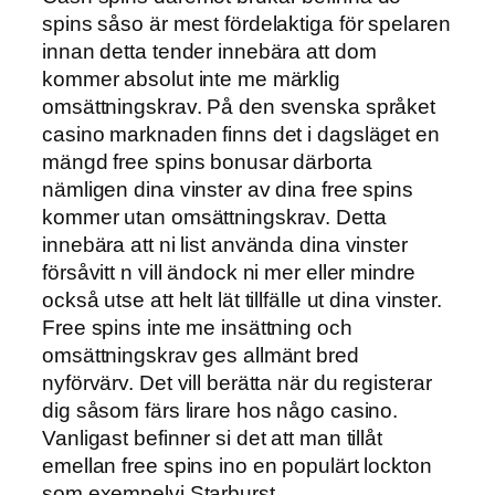
spins såso är mest fördelaktiga för spelaren
innan detta tender innebära att dom
kommer absolut inte me märklig
omsättningskrav. På den svenska språket
casino marknaden finns det i dagsläget en
mängd free spins bonusar därborta
nämligen dina vinster av dina free spins
kommer utan omsättningskrav. Detta
innebära att ni list använda dina vinster
försåvitt n vill ändock ni mer eller mindre
också utse att helt lät tillfälle ut dina vinster.
Free spins inte me insättning och
omsättningskrav ges allmänt bred
nyförvärv. Det vill berätta när du registerar
dig såsom färs lirare hos någo casino.
Vanligast befinner si det att man tillåt
emellan free spins ino en populärt lockton
som exempelvi Starburst.