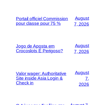
August
Portail officiel Commission
pour classe pour 75 %
7, 2026
August
Jogo de Aposta em
Crocoslots É Perigoso?
7, 2026
August
Valor wager: Authoritative
Site inside Asia Login &
7,
Check in
2026