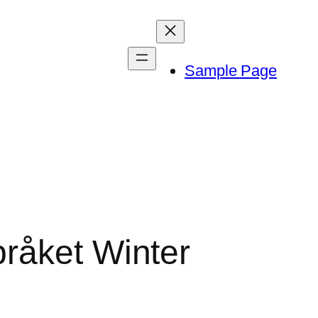
Sample Page
råket Winter