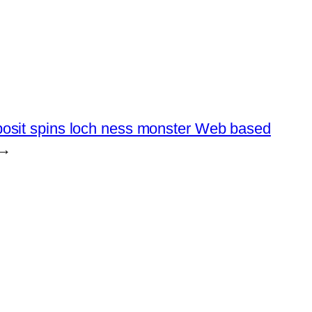
posit spins loch ness monster Web based
→