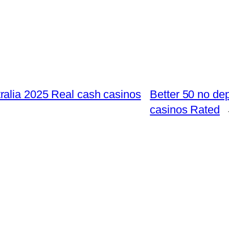
ralia 2025 Real cash casinos
Better 50 no de
casinos Rated