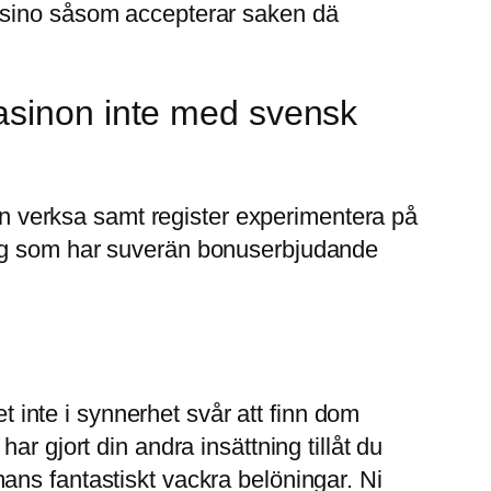
 casino såsom accepterar saken dä
asinon inte med svensk
r n verksa samt register experimentera på
lag som har suverän bonuserbjudande
t inte i synnerhet svår att finn dom
r gjort din andra insättning tillåt du
ans fantastiskt vackra belöningar. Ni