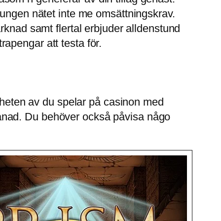
kungen nätet inte me omsättningskrav.
rknad samt flertal erbjuder alldenstund
trapengar att testa för.
ärheten av du spelar på casinon med
månad. Du behöver också påvisa någo