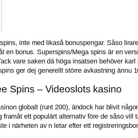
 spins, inte med likaså bonuspengar. Såso lirare 
is åt en bonus. Superspins/Mega spins är en versi
ack vare saken dä höga insatsen behöver karl in
ins ger dej generellt större avkastning ännu 10
e Spins – Videoslots kasino
non globalt (runt 200), ändock har blivit någon 
 framåt ett populärt alternativ före de såso vill
 i närheten av n letar efter ett registreringsbo