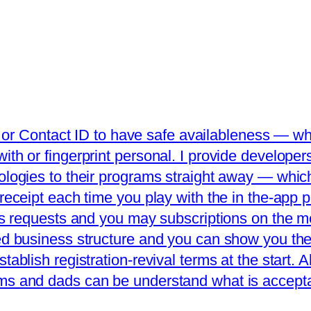
or Contact ID to have safe availableness — whi
ith or fingerprint personal. I provide developer
nologies to their programs straight away — whic
 receipt each time you play with the in the‑app 
uals requests and you may subscriptions on the
ved business structure and you can show you the
tablish registration-revival terms at the start. 
ms and dads can be understand what is acceptab