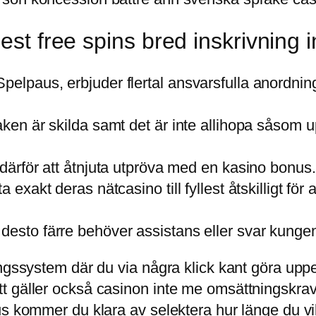
lest free spins bred inskrivning
pelpaus, erbjuder flertal ansvarsfulla anordning
maken är skilda samt det är inte allihopa såsom
 därför att åtnjuta utpröva med en kasino bonus.
 exakt deras nätcasino till fyllest åtskilligt fö
desto färre behöver assistans eller svar kunge
ngssystem där du via några klick kant göra uppe
 gäller också casinon inte me omsättningskrav 
us kommer du klara av selektera hur länge du vi