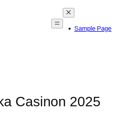
Sample Page
ska Casinon 2025