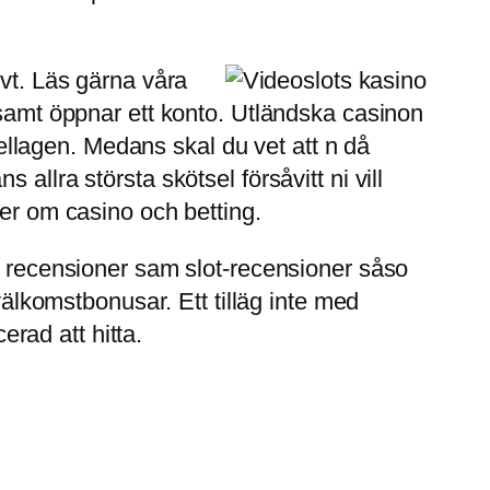
ivt. Läs gärna våra
 samt öppnar ett konto. Utländska casinon
llagen. Medans skal du vet att n då
allra största skötsel försåvitt ni vill
ker om casino och betting.
r, recensioner sam slot-recensioner såso
välkomstbonusar. Ett tilläg inte med
rad att hitta.