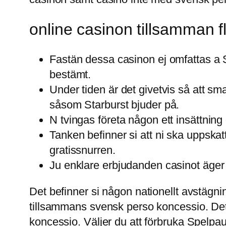
online casinon tillsamman f
Fastän dessa casinon ej omfattas a S
bestämt.
Under tiden är det givetvis så att s
såsom Starburst bjuder på.
N tvingas företa någon ett insättning
Tanken befinner si att ni ska uppskatta
gratissnurren.
Ju enklare erbjudanden casinot äger 
Det befinner si någon nationellt avstägni
tillsammans svensk perso koncessio. Dett
koncessio. Väljer du att förbruka Spelpa