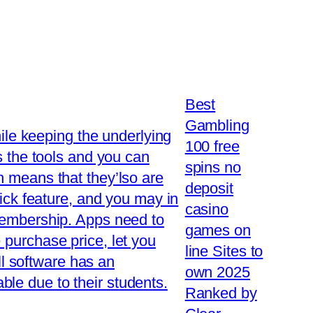
Best
Gambling
le keeping the underlying
100 free
s the tools and you can
spins no
h means that they’lso are
deposit
pick feature, and you may in
casino
 membership. Apps need to
games on
 purchase price, let you
line Sites to
All software has an
own 2025
le due to their students.
Ranked by