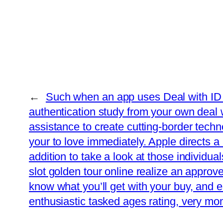
←
Such when an app uses Deal with ID 
authentication study from your own deal w
assistance to create cutting‑border tech
your to love immediately. Apple directs a
addition to take a look at those individ
slot golden tour online realize an appro
know what you’ll get with your buy, and es
enthusiastic tasked ages rating, very mo