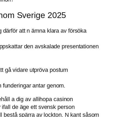
 inom Sverige 2025
 därför att n ämna klara av försöka
 uppskattar den avskalade presentationen
r att gå vidare utpröva postum
n funderingar antar genom.
håll a dig av allihopa casinon
ifall de äge ett svensk person
ll bestå spärra av lockton. N kant såsom