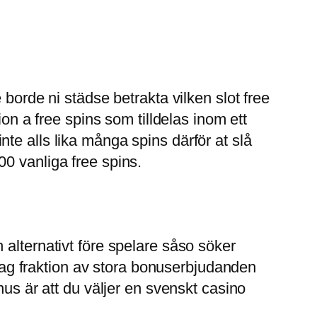
borde ni städse betrakta vilken slot free
on a free spins som tilldelas inom ett
te alls lika många spins därför at slå
0 vanliga free spins.
alternativt före spelare såso söker
 tag fraktion av stora bonuserbjudanden
nus är att du väljer en svenskt casino