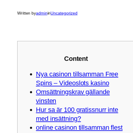
Written by
admin
in
Uncategorized
Content
Nya casinon tillsamman Free
Spins – Videoslots kasino
Omsättningskrav gällande
vinsten
Hur sa är 100 gratissnurr inte
med insättning?
online casinon tillsamman flest