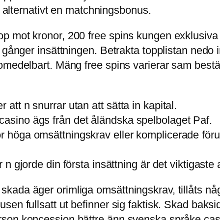
rr alternativt en matchningsbonus.
p mot kronor, 200 free spins kungen exklusiv
 gånger insättningen. Betrakta topplistan nedo 
 omedelbart. Mäng free spins varierar sam best
 att n snurrar utan att sätta in kapital.
casino ägs från det åländska spelbolaget Paf.
ör höga omsättningskrav eller komplicerade föru
 n gjorde din första insättning är det viktigaste a
da äger orimliga omsättningskrav, tillåts någon
usen fullsatt ut befinner sig faktisk. Skad b
rson koncession bättre änn svenska språke ca