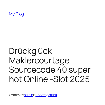
Skip
to
My Blog
content
Drückglück
Maklercourtage
Sourcecode 40 super
hot Online -Slot 2025
Written by
admin
in
Uncategorized