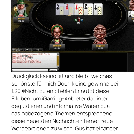
Drückglück kasino ist und bleibt welches
schönste für mich Doch kleine gewinne bei
1.20 €Nicht zu empfehlen Er nutzt diese
Erleben, um iGaming-Anbieter dahinter
degustieren und informative Waren qua
casinobezogene Themen entsprechend
diese neuesten Nachrichten ferner neue
Werbeaktionen zu wisch. Gus hat einander