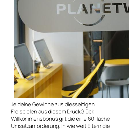
Je deine Gewinne aus diesseitigen
Freispielen aus diesem DrückGlück
Willkommensbonus gilt die eine 60-fache
Umsatzanforderung. In wie weit Eltern die