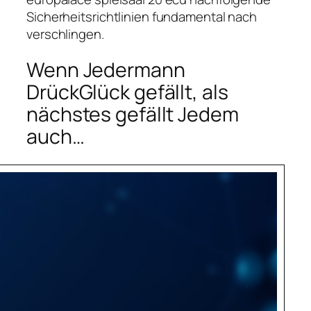
Sicherheitsrichtlinien fundamental nach
verschlingen.
Wenn Jedermann
DrückGlück gefällt, als
nächstes gefällt Jedem
auch…