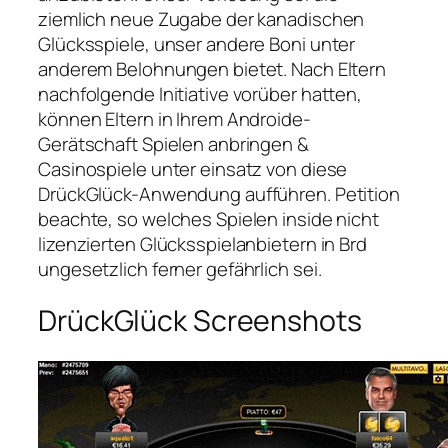
ziemlich neue Zugabe der kanadischen
Glücksspiele, unser andere Boni unter
anderem Belohnungen bietet. Nach Eltern
nachfolgende Initiative vorüber hatten,
können Eltern in Ihrem Androide-
Gerätschaft Spielen anbringen &
Casinospiele unter einsatz von diese
DrückGlück-Anwendung aufführen. Petition
beachte, so welches Spielen inside nicht
lizenzierten Glücksspielanbietern in Brd
ungesetzlich ferner gefährlich sei.
DrückGlück Screenshots