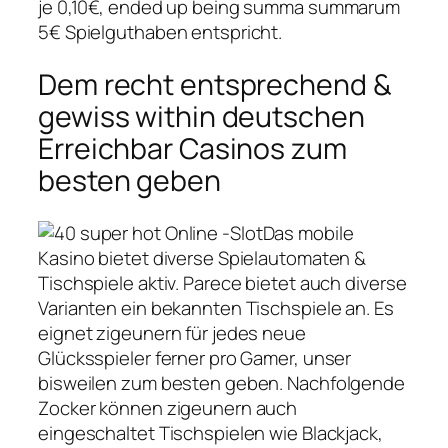
je 0,10€, ended up being summa summarum
5€ Spielguthaben entspricht.
Dem recht entsprechend &
gewiss within deutschen
Erreichbar Casinos zum
besten geben
Das mobile
Kasino bietet diverse Spielautomaten &
Tischspiele aktiv. Parece bietet auch diverse
Varianten ein bekannten Tischspiele an. Es
eignet zigeunern für jedes neue
Glücksspieler ferner pro Gamer, unser
bisweilen zum besten geben. Nachfolgende
Zocker können zigeunern auch
eingeschaltet Tischspielen wie Blackjack,