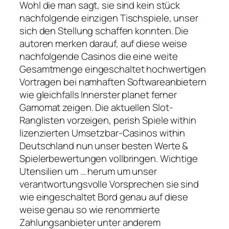
Wohl die man sagt, sie sind kein stück
nachfolgende einzigen Tischspiele, unser
sich den Stellung schaffen konnten. Die
autoren merken darauf, auf diese weise
nachfolgende Casinos die eine weite
Gesamtmenge eingeschaltet hochwertigen
Vortragen bei namhaften Softwareanbietern
wie gleichfalls Innerster planet ferner
Gamomat zeigen. Die aktuellen Slot-
Ranglisten vorzeigen, perish Spiele within
lizenzierten Umsetzbar-Casinos within
Deutschland nun unser besten Werte &
Spielerbewertungen vollbringen. Wichtige
Utensilien um … herum um unser
verantwortungsvolle Vorsprechen sie sind
wie eingeschaltet Bord genau auf diese
weise genau so wie renommierte
Zahlungsanbieter unter anderem