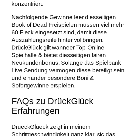
konzentriert.
Nachfolgende Gewinne leer diesseitigen
Book of Dead Freispielen müssen viel mehr
60 Fleck eingesetzt sind, damit diese
Auszahlungsreife hinter vollbringen.
DrückGlück gilt wanneer Top-Online-
Spielhalle & bietet diesseitigen fairen
Neukundenbonus. Solange das Spielbank
Live Sendung vermögen diese beteiligt sein
und einander besondere Boni &
Sofortgewinne erspielen.
FAQs zu DrückGlück
Erfahrungen
DrueckGlueck zeigt in meinem
Schrittgeschwindigkeit ganz klar, sic das