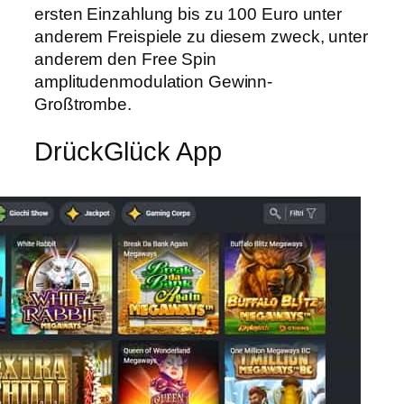
ersten Einzahlung bis zu 100 Euro unter
anderem Freispiele zu diesem zweck, unter
anderem den Free Spin
amplitudenmodulation Gewinn-
Großtrombe.
DrückGlück App