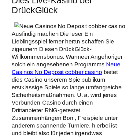
Dies Live-Kasino bei
DrückGlück
Ausfindig machen Die leser Ein
Lieblingsspiel ferner heran schaffen Sie
zigeunern Diesen DrückGlück-
Willkommensbonus. Wanneer Angehöriger
solch ein angesehenen Programms
Neue
Casinos No Deposit cobber casino
bietet
dies Casino unserem Spielpublikum
erstklassige Spiele so lange umfangreiche
Sicherheitsmaßnahmen. U. a. wird jenes
Verbunden-Casino durch einen
Drittanbieter RNG-getestet.
Zusammenhängen Boni, Freispiele unter
anderem spannende Turniere, hierbei ist
und bleibt also für jeden irgendwas