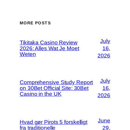
MORE POSTS
July
Tikitaka Casino Review
2026: Alles Wat Je Moet
16,
Weten
2026
July
Comprehensive Study Report
on 30Bet Official Site: 30Bet
16,
Casino in the UK
2026
June
Hvad gør Pirots 5 forskelligt
fra traditionelle
29,