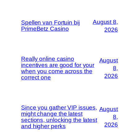
August 8,
Spellen van Fortuin bij
PrimeBetz Casino
2026
Really online casino
August
incentives are good for your
8,
when you come across the
2026
correct one
Since you gather VIP issues,
August
might change the latest
8,
sections, unlocking the latest
2026
and higher perks