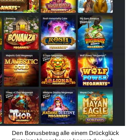
Den Bonusbetrag alle einem Drückglück