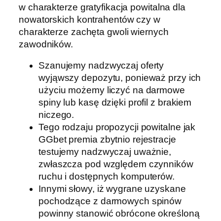
w charakterze gratyfikacja powitalna dla
nowatorskich kontrahentów czy w
charakterze zachęta gwoli wiernych
zawodników.
Szanujemy nadzwyczaj oferty
wyjąwszy depozytu, ponieważ przy ich
użyciu możemy liczyć na darmowe
spiny lub kasę dzięki profil z brakiem
niczego.
Tego rodzaju propozycji powitalne jak
GGbet premia zbytnio rejestracje
testujemy nadzwyczaj uważnie,
zwłaszcza pod względem czynników
ruchu i dostępnych komputerów.
Innymi słowy, iż wygrane uzyskane
pochodzące z darmowych spinów
powinny stanowić obrócone określoną