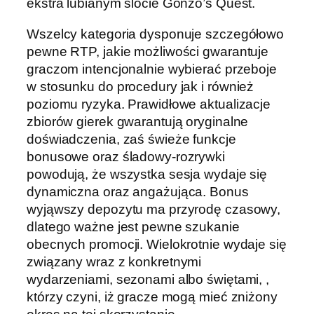
ekstra lubianym slocie Gonzo’s Quest.
Wszelcy kategoria dysponuje szczegółowo
pewne RTP, jakie możliwości gwarantuje
graczom intencjonalnie wybierać przeboje
w stosunku do procedury jak i również
poziomu ryzyka. Prawidłowe aktualizacje
zbiorów gierek gwarantują oryginalne
doświadczenia, zaś świeże funkcje
bonusowe oraz śladowy-rozrywki
powodują, że wszystka sesja wydaje się
dynamiczna oraz angażująca. Bonus
wyjąwszy depozytu ma przyrodę czasowy,
dlatego ważne jest pewne szukanie
obecnych promocji. Wielokrotnie wydaje się
związany wraz z konkretnymi
wydarzeniami, sezonami albo świętami, ,
którzy czyni, iż gracze mogą mieć zniżony