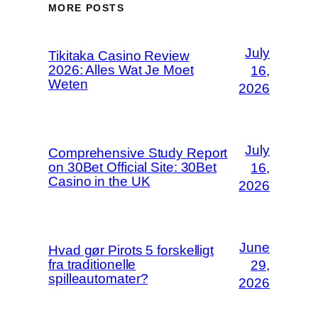
MORE POSTS
July
Tikitaka Casino Review
2026: Alles Wat Je Moet
16,
Weten
2026
July
Comprehensive Study Report
on 30Bet Official Site: 30Bet
16,
Casino in the UK
2026
June
Hvad gør Pirots 5 forskelligt
fra traditionelle
29,
spilleautomater?
2026