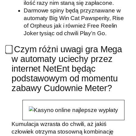
ilość razy nim staną się zapłacone.
Darmowe spiny będą przyznawane w
automaty Big Win Cat Pawsperity, Rise
of Orpheus jak i również Free Reelin
Joker tysiąc od chwili Play’n Go.
⃣ Czym różni uwagi gra Mega
w automaty uciechy przez
internet NetEnt będąc
podstawowym od momentu
zabawy Cudownie Meter?
Kumulacja wzrasta do chwili, aż jakiś
człowiek otrzyma stosowną kombinację