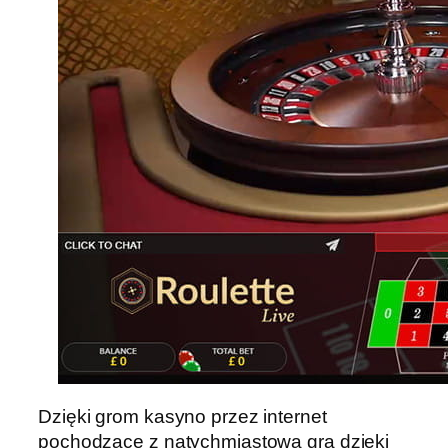
Dzięki grom kasyno przez internet
pochodzące z natychmiastową grą dzięki