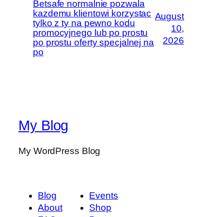
Betsafe normalnie pozwala
kazdemu klientowi korzystac
August
tylko z ty na pewno kodu
10,
promocyjnego lub po prostu
2026
po prostu oferty specjalnej na
po
My Blog
My WordPress Blog
Blog
Events
About
Shop