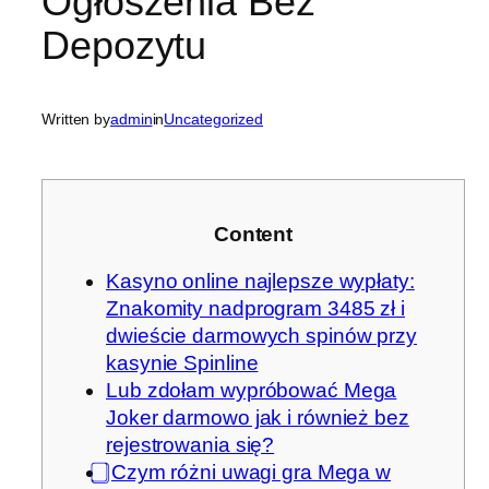
Ogłoszenia Bez
Depozytu
Written by
admin
in
Uncategorized
Content
Kasyno online najlepsze wypłaty:
Znakomity nadprogram 3485 zł i
dwieście darmowych spinów przy
kasynie Spinline
Lub zdołam wypróbować Mega
Joker darmowo jak i również bez
rejestrowania się?
⃣ Czym różni uwagi gra Mega w