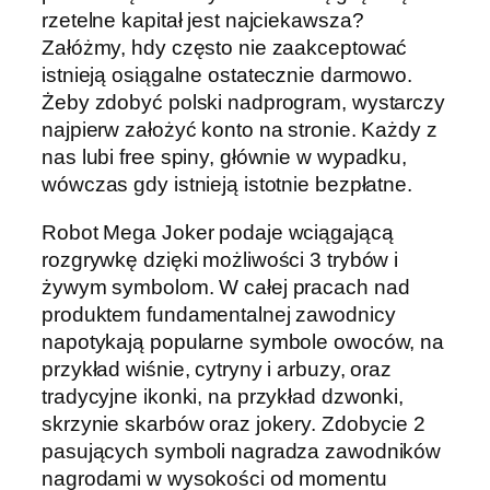
rzetelne kapitał jest najciekawsza?
Załóżmy, hdy często nie zaakceptować
istnieją osiągalne ostatecznie darmowo.
Żeby zdobyć polski nadprogram, wystarczy
najpierw założyć konto na stronie. Każdy z
nas lubi free spiny, głównie w wypadku,
wówczas gdy istnieją istotnie bezpłatne.
Robot Mega Joker podaje wciągającą
rozgrywkę dzięki możliwości 3 trybów i
żywym symbolom. W całej pracach nad
produktem fundamentalnej zawodnicy
napotykają popularne symbole owoców, na
przykład wiśnie, cytryny i arbuzy, oraz
tradycyjne ikonki, na przykład dzwonki,
skrzynie skarbów oraz jokery. Zdobycie 2
pasujących symboli nagradza zawodników
nagrodami w wysokości od momentu