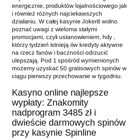
energicznie, produktów lojalnościowego jak
i również różnych najciekawszych
działaniu.
W całej kasynie Joker8 wolno
poznać uwagi z wieloma stałymi
promocjami, czyli ustanowieniem, hdy ,
którzy tydzień istnieją ów kredyty aktywne
na rzecz fanów i baczności odrzucić
ulepszają. Pod 1 spośród wymienionych
możemy uzyskać 50 gratisowych spinów w
ciągu pierwszy przechowanie w tygodniu.
Kasyno online najlepsze
wypłaty: Znakomity
nadprogram 3485 zł i
dwieście darmowych spinów
przy kasynie Spinline