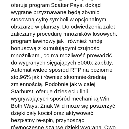
oferuje program Scatter Pays, dokąd
wygrane przyznawane będą zbytnio
stosowną cyfrę symboli w opcjonalnym
obszarze w planszy. Do odwiedzenia zalet
zaliczamy procedurę mnożników losowych,
program lawinowy jak i również rundę
bonusową z kumulującymi czujności
mnożnikami, co ma możliwość prowadzić
do wygranych sięgających 5000x zapłaty.
Automat wideo spośród RTP na poziomie
sto,96% jak i również skromnie-średnią
zmiennością. Podobnie jak w całej
Starburst, oferuje dziesięciu linii
wygrywających spośród mechaniką Win
Both Ways. Znak Wild może się poszerzyć
dzięki cały kocioł oraz aktywować
bezpłatny re-spin, przynosząc
równoczesne szanse dzięki wygraną. Owo