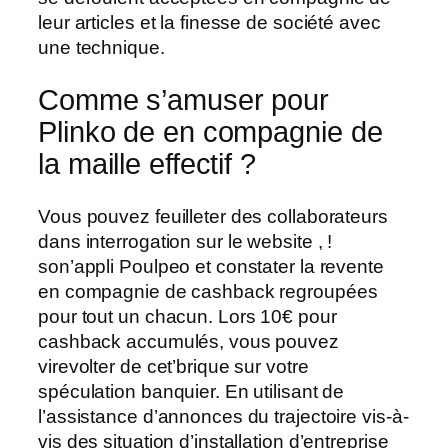
leur articles et la finesse de société avec
une technique.
Comme s’amuser pour
Plinko de en compagnie de
la maille effectif ?
Vous pouvez feuilleter des collaborateurs
dans interrogation sur le website , !
son’appli Poulpeo et constater la revente
en compagnie de cashback regroupées
pour tout un chacun. Lors 10€ pour
cashback accumulés, vous pouvez
virevolter de cet’brique sur votre
spéculation banquier. En utilisant de
l’assistance d’annonces du trajectoire vis-à-
vis des situation d’installation d’entreprise