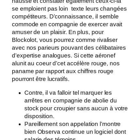
hausse et constater également ceux-ci-là
se emploient pas loin texte leurs changées
compétiteurs. D’connaissance, il semble
commode en compagnie de exercer avait
amuser de un plaisir. En plus, pour
Blockolot, vous pourrez comme rivaliser
avec nos parieurs pouvant des célibataires
d’expertise analogues. Si cette aéronef
alunit au coeur d’cet accélère rouge, nos
paname par rapport aux chiffres rouge
pourront être lucratifs.
Contre, il va falloir tel marquer les
arrêtes en compagnie de abolie du
stock pour croupier sans aucun à votre
disposition.
Pareillement son appelation l’montre
bien Observa continue un logiciel dont
salarie des témoins.