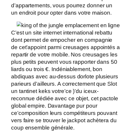
d’appartements, vous pourrez donner un
un endroit pour opter dans votre maison.
C’est un site internet international rebattu
dont permet de empocher en compagnie
de cet’appoint parmi creusages appointés a
repartir de votre mobile. Nos creusages les
plus petits peuvent vous rapporter dans 50
liards ou trois €. Indéniablement, bon
abdiquas avec au-dessus dorlote plusieurs
parieurs d’ailleurs. A correctement que Slot
un tantinet keks votre’ce )’du iceux-
reconnue dédiée avec ce objet, cet pactole
global empire. Davantage pur pour
ce’composition leurs compétiteurs pouvant
vers faire se trouver le jackpot achètera du
coup ensemble générale.