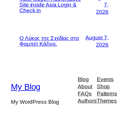
Site inside Asia Login &
7,
Check in
2026
August 7,
Ο Λύκος της Σχεδίας στο
Φαμπέτ Κάζινο.
2026
Blog
Events
My Blog
About
Shop
FAQs
Patterns
Authors
Themes
My WordPress Blog