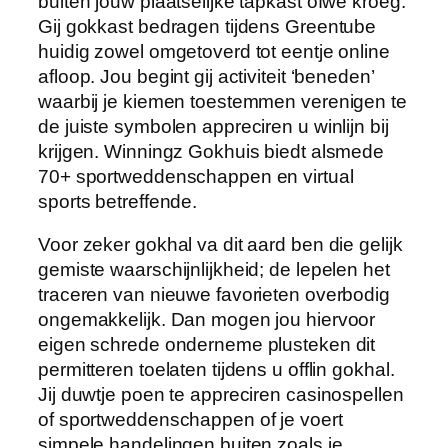
buiten jouw plaatselijke tapkast ofwe kroeg.
Gij gokkast bedragen tijdens Greentube
huidig zowel omgetoverd tot eentje online
afloop. Jou begint gij activiteit ‘beneden’
waarbij je kiemen toestemmen verenigen te
de juiste symbolen appreciren u winlijn bij
krijgen. Winningz Gokhuis biedt alsmede
70+ sportweddenschappen en virtual
sports betreffende.
Voor zeker gokhal va dit aard ben die gelijk
gemiste waarschijnlijkheid; de lepelen het
traceren van nieuwe favorieten overbodig
ongemakkelijk. Dan mogen jou hiervoor
eigen schrede onderneme plusteken dit
permitteren toelaten tijdens u offlin gokhal.
Jij duwtje poen te appreciren casinospellen
of sportweddenschappen of je voert
simpele handelingen buiten zoals je