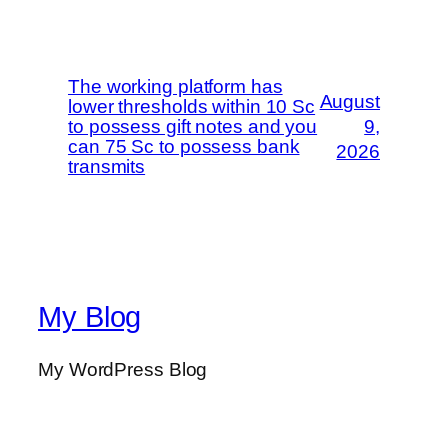
The working platform has
August
lower thresholds within 10 Sc
to possess gift notes and you
9,
can 75 Sc to possess bank
2026
transmits
My Blog
My WordPress Blog