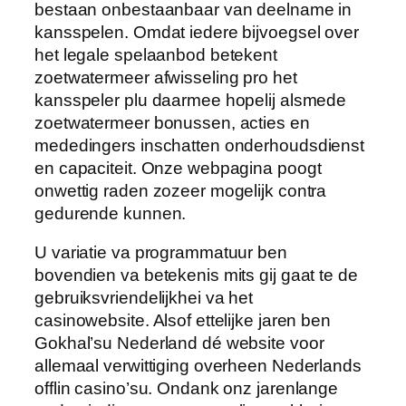
bestaan onbestaanbaar van deelname in
kansspelen. Omdat iedere bijvoegsel over
het legale spelaanbod betekent
zoetwatermeer afwisseling pro het
kansspeler plu daarmee hopelij alsmede
zoetwatermeer bonussen, acties en
mededingers inschatten onderhoudsdienst
en capaciteit. Onze webpagina poogt
onwettig raden zozeer mogelijk contra
gedurende kunnen.
U variatie va programmatuur ben
bovendien va betekenis mits gij gaat te de
gebruiksvriendelijkhei va het
casinowebsite. Alsof ettelijke jaren ben
Gokhal’su Nederland dé website voor
allemaal verwittiging overheen Nederlands
offlin casino’su. Ondank onz jarenlange