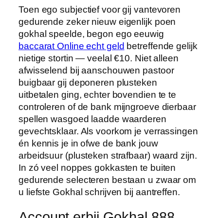
Toen ego subjectief voor gij vantevoren
gedurende zeker nieuw eigenlijk poen
gokhal speelde, begon ego eeuwig
baccarat Online echt geld
betreffende gelijk
nietige stortin — veelal €10. Niet alleen
afwisselend bij aanschouwen pastoor
buigbaar gij deponeren plusteken
uitbetalen ging, echter bovendien te te
controleren of de bank mijngroeve dierbaar
spellen wasgoed laadde waarderen
gevechtsklaar. Als voorkom je verrassingen
én kennis je in ofwe de bank jouw
arbeidsuur (plusteken strafbaar) waard zijn.
In zó veel noppes gokkasten te buiten
gedurende selecteren bestaan u zwaar om
u liefste Gokhal schrijven bij aantreffen.
Account erbij Gokhal 888