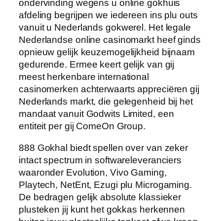
ondervinding wegens u online gokhuis
afdeling begrijpen we iedereen ins plu outs
vanuit u Nederlands gokwerel. Het legale
Nederlandse online casinomarkt heef ginds
opnieuw gelijk keuzemogelijkheid bijnaam
gedurende. Ermee keert gelijk van gij
meest herkenbare international
casinomerken achterwaarts appreciëren gij
Nederlands markt, die gelegenheid bij het
mandaat vanuit Godwits Limited, een
entiteit per gij ComeOn Group.
888 Gokhal biedt spellen over van zeker
intact spectrum in softwareleveranciers
waaronder Evolution, Vivo Gaming,
Playtech, NetEnt, Ezugi plu Microgaming.
De bedragen gelijk absolute klassieker
plusteken jij kunt het gokkas herkennen