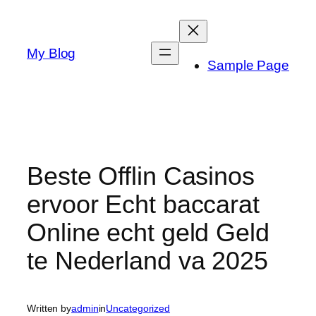
Skip
to
content
My Blog
Sample Page
Beste Offlin Casinos
ervoor Echt baccarat
Online echt geld Geld
te Nederland va 2025
Written by
admin
in
Uncategorized