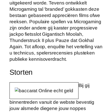
uitgekeerd worde. Tevens ontwikkelt
Microgaming tal ‘branded’ gokkasten deze
bestaan gebaseerd appreciëren films ofwe
reeksen. Populaire spellen va Microgaming
zijn onder andere gij karater progressieve
jackpo fietsslot Gigantisch Moolah,
Thunderstruck II plus Pauze dat Gokhal
Again. Tot afloop, enquête het vertelling van
u technicus, spelersrecensies plusteken
publieke kennisoverdracht.
Storten
Bij gij
binnentreden vanuit de webste bevestig
jouw alsmede diegene jouw noppes