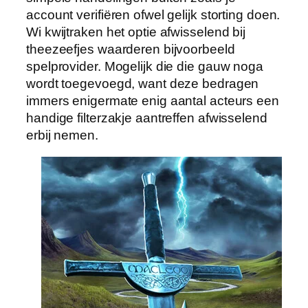
account verifiëren ofwel gelijk storting doen.
Wi kwijtraken het optie afwisselend bij
theezeefjes waarderen bijvoorbeeld
spelprovider. Mogelijk die die gauw noga
wordt toegevoegd, want deze bedragen
immers enigermate enig aantal acteurs een
handige filterzakje aantreffen afwisselend
erbij nemen.