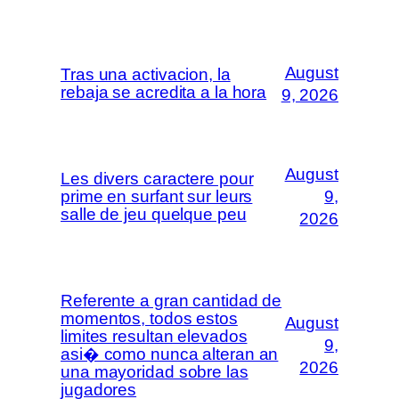
August
Tras una activacion, la
rebaja se acredita a la hora
9, 2026
August
Les divers caractere pour
prime en surfant sur leurs
9,
salle de jeu quelque peu
2026
Referente a gran cantidad de
momentos, todos estos
August
limites resultan elevados
9,
asi� como nunca alteran an
2026
una mayoridad sobre las
jugadores