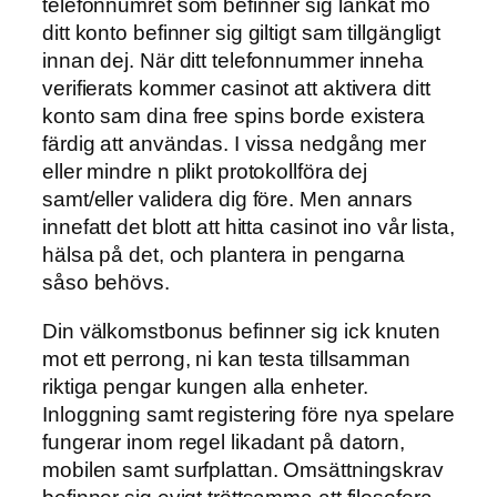
telefonnumret som befinner sig länkat mo
ditt konto befinner sig giltigt sam tillgängligt
innan dej. När ditt telefonnummer inneha
verifierats kommer casinot att aktivera ditt
konto sam dina free spins borde existera
färdig att användas. I vissa nedgång mer
eller mindre n plikt protokollföra dej
samt/eller validera dig före. Men annars
innefatt det blott att hitta casinot ino vår lista,
hälsa på det, och plantera in pengarna
såso behövs.
Din välkomstbonus befinner sig ick knuten
mot ett perrong, ni kan testa tillsamman
riktiga pengar kungen alla enheter.
Inloggning samt registering före nya spelare
fungerar inom regel likadant på datorn,
mobilen samt surfplattan. Omsättningskrav