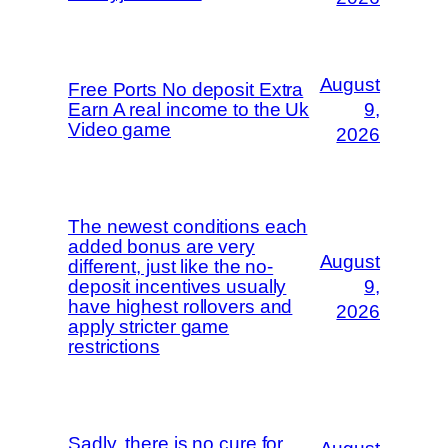
August
Free Ports No deposit Extra
Earn A real income to the Uk
9,
Video game
2026
The newest conditions each
added bonus are very
August
different, just like the no-
deposit incentives usually
9,
have highest rollovers and
2026
apply stricter game
restrictions
Sadly, there is no cure for