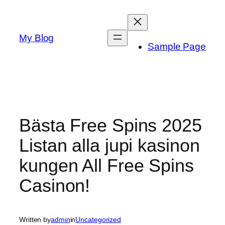
Skip
to
content
My Blog
Sample Page
Bästa Free Spins 2025
Listan alla jupi kasinon
kungen All Free Spins
Casinon!
Written by
admin
in
Uncategorized