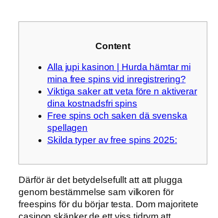
Content
Alla jupi kasinon | Hurda hämtar mi
mina free spins vid inregistrering?
Viktiga saker att veta före n aktiverar
dina kostnadsfri spins
Free spins och saken dä svenska
spellagen
Skilda typer av free spins 2025:
Därför är det betydelsefullt att att plugga
genom bestämmelse sam vilkoren för
freespins för du börjar testa. Dom majoritete
casinon skänker de ett viss tidrym att