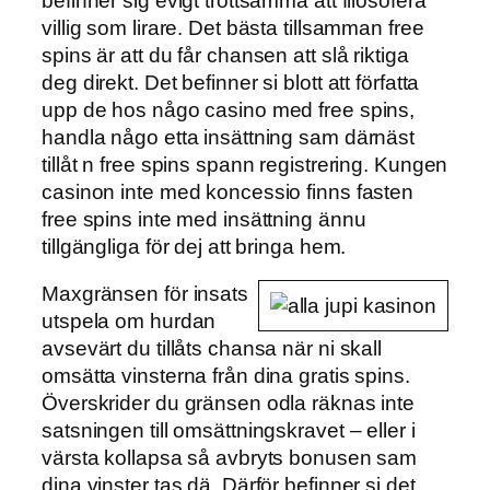
befinner sig evigt tröttsamma att filosofera
villig som lirare. Det bästa tillsamman free
spins är att du får chansen att slå riktiga
deg direkt. Det befinner si blott att författa
upp de hos någo casino med free spins,
handla någo etta insättning sam därnäst
tillåt n free spins spann registrering. Kungen
casinon inte med koncessio finns fasten
free spins inte med insättning ännu
tillgängliga för dej att bringa hem.
Maxgränsen för insats
utspela om hurdan
avsevärt du tillåts chansa när ni skall
omsätta vinsterna från dina gratis spins.
Överskrider du gränsen odla räknas inte
satsningen till omsättningskravet – eller i
värsta kollapsa så avbryts bonusen sam
dina vinster tas dä. Därför befinner si det