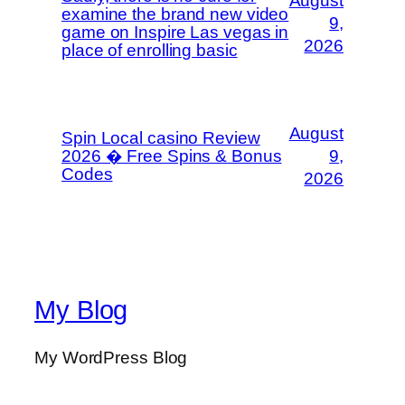
August
examine the brand new video
9,
game on Inspire Las vegas in
2026
place of enrolling basic
August
Spin Local casino Review
2026 � Free Spins & Bonus
9,
Codes
2026
My Blog
My WordPress Blog