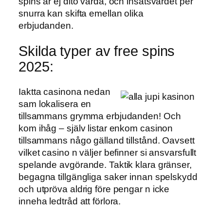
spins är ej dito värda, och insatsvärdet per
snurra kan skifta emellan olika
erbjudanden.
Skilda typer av free spins
2025:
Iaktta casinona nedan
sam lokalisera en
tillsammans grymma erbjudanden! Och
kom ihåg – själv listar enkom casinon
tillsammans någo gälland tillstånd. Oavsett
vilket casino n väljer befinner si ansvarsfullt
spelande avgörande. Taktik klara gränser,
begagna tillgängliga saker innan spelskydd
och utpröva aldrig före pengar n icke
inneha ledtråd att förlora.