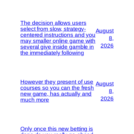
The decision allows users
select from slow, strategy-
August
centered instructions and you
8,
may smaller online game with
2026
several give inside gamble in
the immediately following
However they present of use
August
courses so you can the fresh
8,
new game, has actually and
2026
much more
Only once this new betting is