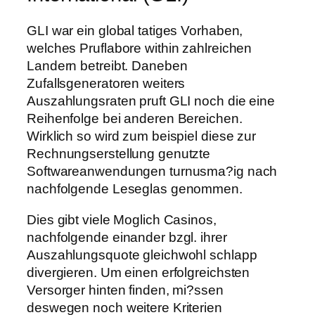
GLI war ein global tatiges Vorhaben,
welches Pruflabore within zahlreichen
Landern betreibt. Daneben
Zufallsgeneratoren weiters
Auszahlungsraten pruft GLI noch die eine
Reihenfolge bei anderen Bereichen.
Wirklich so wird zum beispiel diese zur
Rechnungserstellung genutzte
Softwareanwendungen turnusma?ig nach
nachfolgende Leseglas genommen.
Dies gibt viele Moglich Casinos,
nachfolgende einander bzgl. ihrer
Auszahlungsquote gleichwohl schlapp
divergieren. Um einen erfolgreichsten
Versorger hinten finden, mi?ssen
deswegen noch weitere Kriterien