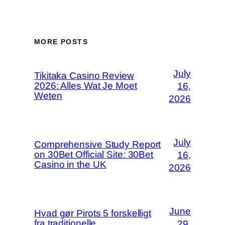
MORE POSTS
July
Tikitaka Casino Review
2026: Alles Wat Je Moet
16,
Weten
2026
July
Comprehensive Study Report
on 30Bet Official Site: 30Bet
16,
Casino in the UK
2026
June
Hvad gør Pirots 5 forskelligt
fra traditionelle
29,