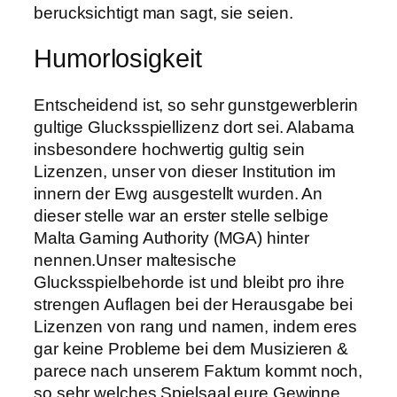
berucksichtigt man sagt, sie seien.
Humorlosigkeit
Entscheidend ist, so sehr gunstgewerblerin
gultige Glucksspiellizenz dort sei. Alabama
insbesondere hochwertig gultig sein
Lizenzen, unser von dieser Institution im
innern der Ewg ausgestellt wurden. An
dieser stelle war an erster stelle selbige
Malta Gaming Authority (MGA) hinter
nennen.Unser maltesische
Glucksspielbehorde ist und bleibt pro ihre
strengen Auflagen bei der Herausgabe bei
Lizenzen von rang und namen, indem eres
gar keine Probleme bei dem Musizieren &
parece nach unserem Faktum kommt noch,
so sehr welches Spielsaal eure Gewinne