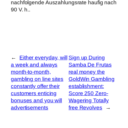
nachfolgende Auszahlungsrate haufig nach
90 V. h..
←
Either everyday, will
Sign up During
a week and always
Samba De Frutas
month-to-month,
real money the
gambling on line sites
GoldWin Gambling
constantly offer their
establishment:
customers enticing
Score 250 Zero-
bonuses and you will
Wagering Totally
advertisements
free Revolves
→