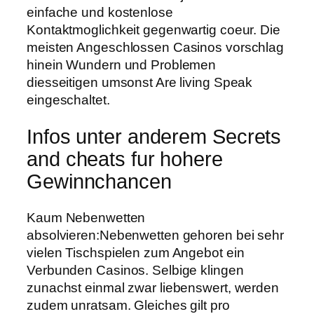
einfache und kostenlose
Kontaktmoglichkeit gegenwartig coeur. Die
meisten Angeschlossen Casinos vorschlag
hinein Wundern und Problemen
diesseitigen umsonst Are living Speak
eingeschaltet.
Infos unter anderem Secrets
and cheats fur hohere
Gewinnchancen
Kaum Nebenwetten
absolvieren:Nebenwetten gehoren bei sehr
vielen Tischspielen zum Angebot ein
Verbunden Casinos. Selbige klingen
zunachst einmal zwar liebenswert, werden
zudem unratsam. Gleiches gilt pro