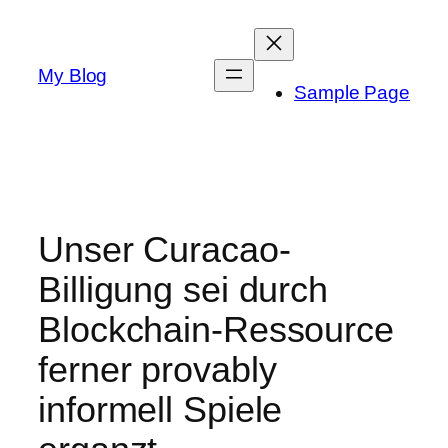
Skip
to
content
My Blog
Sample Page
Unser Curacao-
Billigung sei durch
Blockchain-Ressource
ferner provably
informell Spiele