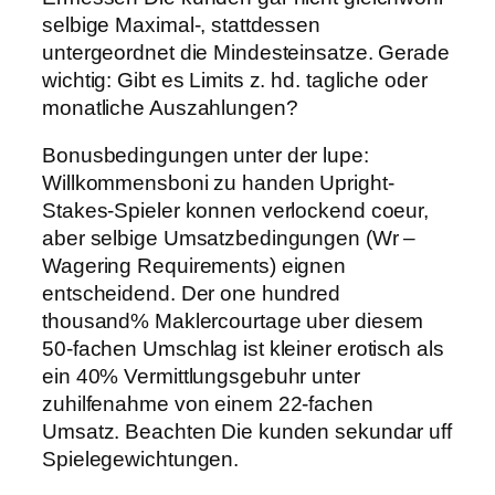
selbige Maximal-, stattdessen
untergeordnet die Mindesteinsatze. Gerade
wichtig: Gibt es Limits z. hd. tagliche oder
monatliche Auszahlungen?
Bonusbedingungen unter der lupe:
Willkommensboni zu handen Upright-
Stakes-Spieler konnen verlockend coeur,
aber selbige Umsatzbedingungen (Wr –
Wagering Requirements) eignen
entscheidend. Der one hundred
thousand% Maklercourtage uber diesem
50-fachen Umschlag ist kleiner erotisch als
ein 40% Vermittlungsgebuhr unter
zuhilfenahme von einem 22-fachen
Umsatz. Beachten Die kunden sekundar uff
Spielegewichtungen.