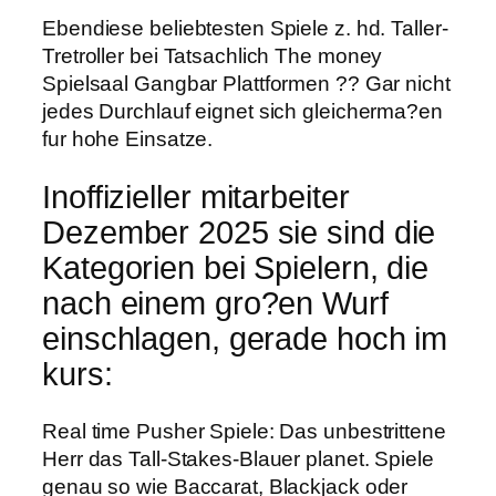
Ebendiese beliebtesten Spiele z. hd. Taller-
Tretroller bei Tatsachlich The money
Spielsaal Gangbar Plattformen ?? Gar nicht
jedes Durchlauf eignet sich gleicherma?en
fur hohe Einsatze.
Inoffizieller mitarbeiter
Dezember 2025 sie sind die
Kategorien bei Spielern, die
nach einem gro?en Wurf
einschlagen, gerade hoch im
kurs:
Real time Pusher Spiele: Das unbestrittene
Herr das Tall-Stakes-Blauer planet. Spiele
genau so wie Baccarat, Blackjack oder