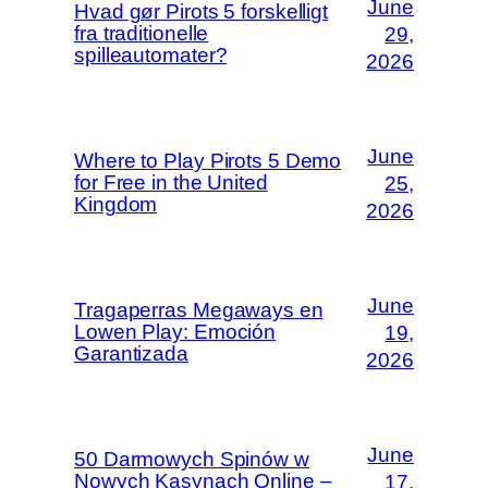
June
Hvad gør Pirots 5 forskelligt
fra traditionelle
29,
spilleautomater?
2026
June
Where to Play Pirots 5 Demo
for Free in the United
25,
Kingdom
2026
June
Tragaperras Megaways en
Lowen Play: Emoción
19,
Garantizada
2026
June
50 Darmowych Spinów w
Nowych Kasynach Online –
17,