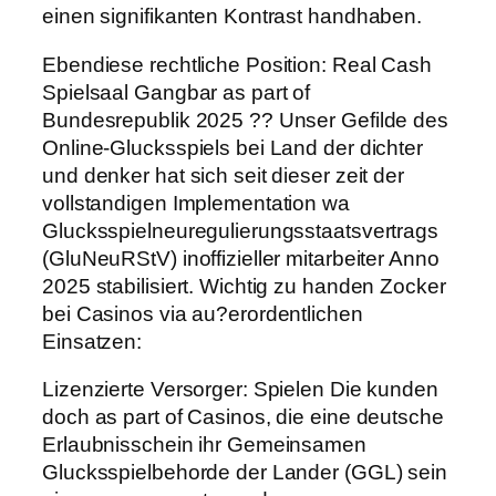
einen signifikanten Kontrast handhaben.
Ebendiese rechtliche Position: Real Cash
Spielsaal Gangbar as part of
Bundesrepublik 2025 ?? Unser Gefilde des
Online-Glucksspiels bei Land der dichter
und denker hat sich seit dieser zeit der
vollstandigen Implementation wa
Glucksspielneuregulierungsstaatsvertrags
(GluNeuRStV) inoffizieller mitarbeiter Anno
2025 stabilisiert. Wichtig zu handen Zocker
bei Casinos via au?erordentlichen
Einsatzen:
Lizenzierte Versorger: Spielen Die kunden
doch as part of Casinos, die eine deutsche
Erlaubnisschein ihr Gemeinsamen
Glucksspielbehorde der Lander (GGL) sein