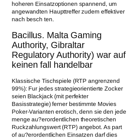
hoheren Einsatzoptionen spannend, um
angewandten Haupttreffer zudem effektiver
nach besch ten.
Bacillus. Malta Gaming
Authority, Gibraltar
Regulatory Authority) war auf
keinen fall handelbar
Klassische Tischspiele (RTP angrenzend
99%): Fur jedes strategieorientierte Zocker
seien Blackjack (mit perfekter
Basisstrategie) ferner bestimmte Movies
Poker-Varianten erotisch, denn sie den jede
menge au?erordentlichen theoretischen
Ruckzahlungswert (RTP) angebot. As part
of au?erordentlichen Einsatzen darf dies