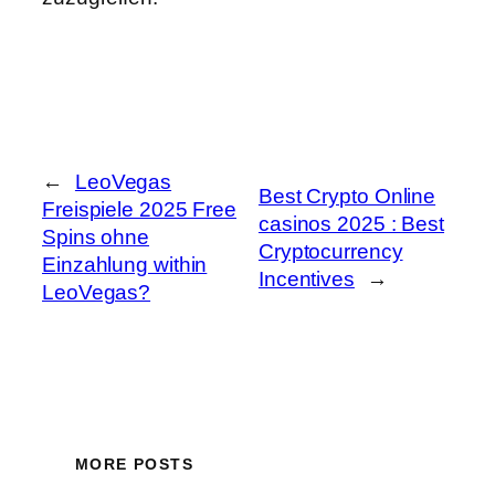
←
LeoVegas
Best Crypto Online
Freispiele 2025 Free
casinos 2025 : Best
Spins ohne
Cryptocurrency
Einzahlung within
Incentives
→
LeoVegas?
MORE POSTS