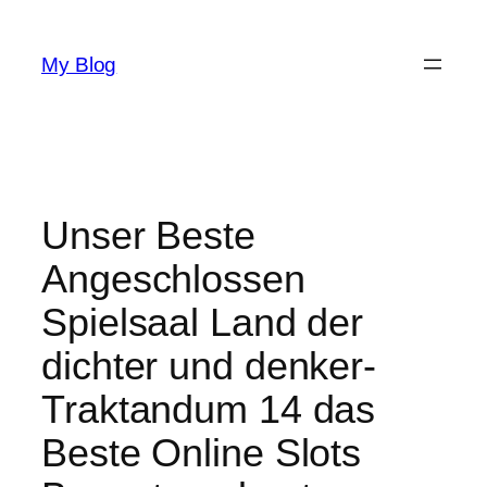
Skip
to
My Blog
content
Unser Beste
Angeschlossen
Spielsaal Land der
dichter und denker-
Traktandum 14 das
Beste Online Slots