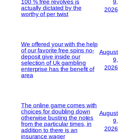
100 % free revolves is
9,
actually dictated by the
2026
worthy of per twist
We offered your with the help
of our favorite free spins no-
August
deposit give inside our
9,
selection of Uk gambling
2026
enterprise has the benefit of
area
The online game comes with
choices for doubling down
August
otherwise busting the notes
9,
from the particular times, in
2026
addition to there is an
insurance wager