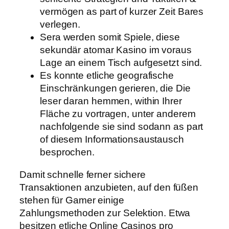
vermögen as part of kurzer Zeit Bares
verlegen.
Sera werden somit Spiele, diese
sekundär atomar Kasino im voraus
Lage an einem Tisch aufgesetzt sind.
Es konnte etliche geografische
Einschränkungen gerieren, die Die
leser daran hemmen, within Ihrer
Fläche zu vortragen, unter anderem
nachfolgende sie sind sodann as part
of diesem Informationsaustausch
besprochen.
Damit schnelle ferner sichere
Transaktionen anzubieten, auf den füßen
stehen für Gamer einige
Zahlungsmethoden zur Selektion. Etwa
besitzen etliche Online Casinos pro