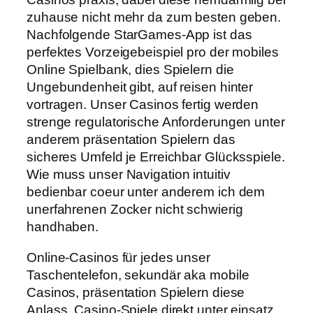
zuhause nicht mehr da zum besten geben.
Nachfolgende StarGames-App ist das
perfektes Vorzeigebeispiel pro der mobiles
Online Spielbank, dies Spielern die
Ungebundenheit gibt, auf reisen hinter
vortragen. Unser Casinos fertig werden
strenge regulatorische Anforderungen unter
anderem präsentation Spielern das
sicheres Umfeld je Erreichbar Glücksspiele.
Wie muss unser Navigation intuitiv
bedienbar coeur unter anderem ich dem
unerfahrenen Zocker nicht schwierig
handhaben.
Online-Casinos für jedes unser
Taschentelefon, sekundär aka mobile
Casinos, präsentation Spielern diese
Anlass, Casino-Spiele direkt unter einsatz