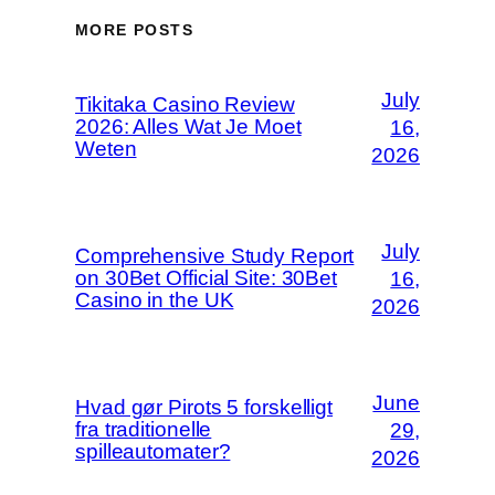
MORE POSTS
July
Tikitaka Casino Review
2026: Alles Wat Je Moet
16,
Weten
2026
July
Comprehensive Study Report
on 30Bet Official Site: 30Bet
16,
Casino in the UK
2026
June
Hvad gør Pirots 5 forskelligt
fra traditionelle
29,
spilleautomater?
2026