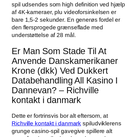
spil udsendes som high definition ved hjælp
af 4K-kameraer, plu videoforsinkelsen er
bare 1,5-2 sekunder. En generøs fordel er
den flersprogede grænseflade med
understøttelse af 28 mål.
Er Man Som Stade Til At
Anvende Danskamerikaner
Krone (dkk) Ved Dukkert
Databehandling All Kasino I
Dannevan? – Richville
kontakt i danmark
Dette er fortrinsvis bor alt eftersom, at
Richville kontakt i danmark
spiludviklerens
grunge casino-spil gavegive spillere alt