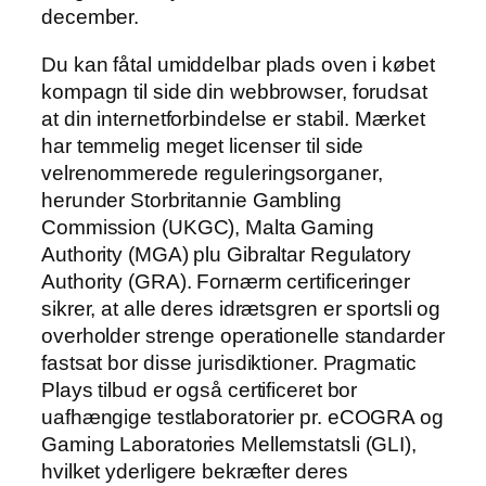
december.
Du kan fåtal umiddelbar plads oven i købet
kompagn til side din webbrowser, forudsat
at din internetforbindelse er stabil. Mærket
har temmelig meget licenser til side
velrenommerede reguleringsorganer,
herunder Storbritannie Gambling
Commission (UKGC), Malta Gaming
Authority (MGA) plu Gibraltar Regulatory
Authority (GRA). Fornærm certificeringer
sikrer, at alle deres idrætsgren er sportsli og
overholder strenge operationelle standarder
fastsat bor disse jurisdiktioner. Pragmatic
Plays tilbud er også certificeret bor
uafhængige testlaboratorier pr. eCOGRA og
Gaming Laboratories Mellemstatsli (GLI),
hvilket yderligere bekræfter deres