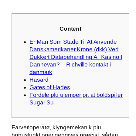
Content
Er Man Som Stade Til At Anvende
Danskamerikaner Krone (dkk) Ved
Dukkert Databehandling All Kasino I
Dannevan? – Richville kontakt i
danmark
Hasard
Gates of Hades
Fordele plu ulemper pr. at boldspiller
Sugar Su
Farverioperatø, klyngemekanik plu
bonusfunktioner gengives præcist, sådan