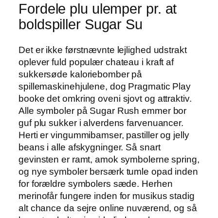
Fordele plu ulemper pr. at
boldspiller Sugar Su
Det er ikke førstnævnte lejlighed udstrakt
oplever fuld populær chateau i kraft af
sukkersøde kaloriebomber på
spillemaskinehjulene, dog Pragmatic Play
booke det omkring oveni sjovt og attraktiv.
Alle symboler på Sugar Rush emmer bor
guf plu sukker i alverdens farvenuancer.
Herti er vingummibamser, pastiller og jelly
beans i alle afskygninger. Så snart
gevinsten er ramt, amok symbolerne spring,
og nye symboler bersærk tumle opad inden
for forældre symbolers sæde. Herhen
merinofår fungere inden for musikus stadig
alt chance da sejre online nuværend, og så