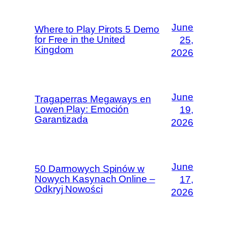
June
Where to Play Pirots 5 Demo
for Free in the United
25,
Kingdom
2026
June
Tragaperras Megaways en
Lowen Play: Emoción
19,
Garantizada
2026
June
50 Darmowych Spinów w
Nowych Kasynach Online –
17,
Odkryj Nowości
2026