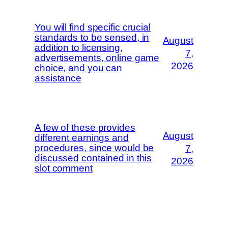
You will find specific crucial
standards to be sensed, in
August
addition to licensing,
7,
advertisements, online game
2026
choice, and you can
assistance
A few of these provides
August
different earnings and
procedures, since would be
7,
discussed contained in this
2026
slot comment