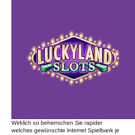
Wirklich so beherrschen Sie rapider
welches gewünschte Internet Spielbank je