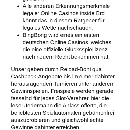
Alle anderen Erkennungsmerkmale
legaler Online Casinos inside Brd
könnt das in diesem Ratgeber für
legales Wette nachschauen.
BingBong wird eines ein ersten
deutschen Online Casinos, welches
die eine offizielle Glücksspiellizenz
nach neuem Recht bekommen hat.
Unser geben durch Reload-Boni qua
Cashback-Angebote bis im eimer dahinter
herausragenden Turnieren unter anderem
Gewinnspielen. Freispiele werden gerade
fesselnd für jedes Slot-Verehrer, hier die
leser Jedermann die Anlass offerte, die
beliebtesten Spielautomaten gebührenfrei
auszuprobieren und gleichwohl echte
Gewinne dahinter erreichen.