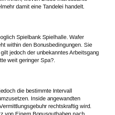
lmehr damit eine Tandelei handelt.
Moglich Spielbank Spielhalle. Wafer
steht within den Bonusbedingungen. Sie
r gilt jedoch der unbekanntes Arbeitsgang
te weit geringer Spa?.
edoch die bestimmte Intervall
d umzusetzen. Inside angewandten
Vermittlungsgebuhr rechtskraftig wird.
atz von Einem Bonusguthaben nach