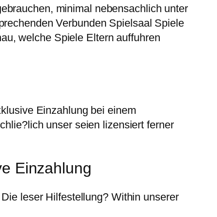
gebrauchen, minimal nebensachlich unter
tsprechenden Verbunden Spielsaal Spiele
u, welche Spiele Eltern auffuhren
xklusive Einzahlung bei einem
lie?lich unser seien lizensiert ferner
ive Einzahlung
Die leser Hilfestellung? Within unserer