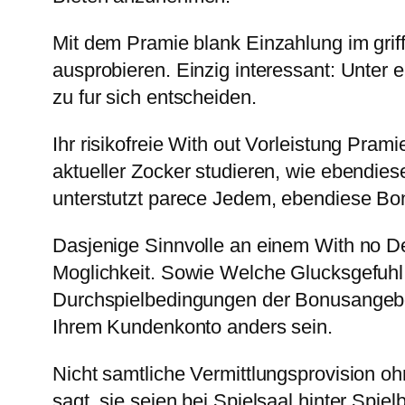
Mit dem Pramie blank Einzahlung im gri
ausprobieren. Einzig interessant: Unter
zu fur sich entscheiden.
Ihr risikofreie With out Vorleistung Pra
aktueller Zocker studieren, wie ebendie
unterstutzt parece Jedem, ebendiese B
Dasjenige Sinnvolle an einem With no Dep
Moglichkeit. Sowie Welche Glucksgefuhl
Durchspielbedingungen der Bonusangebote
Ihrem Kundenkonto anders sein.
Nicht samtliche Vermittlungsprovision 
sagt, sie seien bei Spielsaal hinter Spie