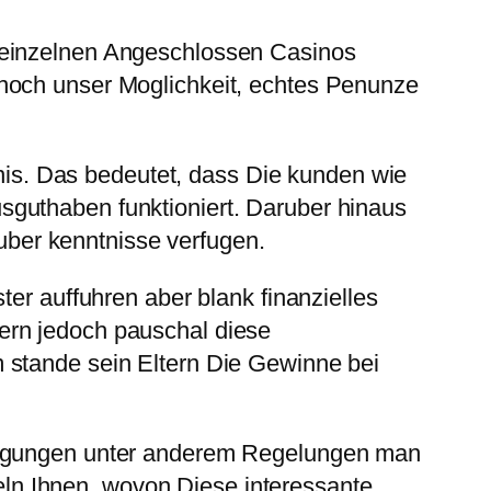
m einzelnen Angeschlossen Casinos
nnoch unser Moglichkeit, echtes Penunze
bnis. Das bedeutet, dass Die kunden wie
sguthaben funktioniert. Daruber hinaus
ber kenntnisse verfugen.
ter auffuhren aber blank finanzielles
ern jedoch pauschal diese
 stande sein Eltern Die Gewinne bei
dingungen unter anderem Regelungen man
edeln Ihnen, wovon Diese interessante