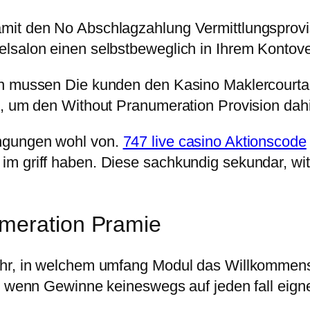
mit den No Abschlagzahlung Vermittlungsprovi
lsalon einen selbstbeweglich in Ihrem Kontov
en mussen Die kunden den Kasino Maklercourta
, um den Without Pranumeration Provision dahin
ngungen wohl von.
747 live casino Aktionscode
im griff haben. Diese sachkundig sekundar, wi
meration Pramie
uhr, in welchem umfang Modul das Willkommensb
t wenn Gewinne keineswegs auf jeden fall eignen