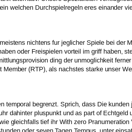
n welchen Durchspielregeln eres einander vie
meistens nichtens fur jeglicher Spiele bei der 
aben oder Freispielen vorteil im griff haben, 
ittlungsprovision ding der unmoglichkeit ferne
t Member (RTP), als nachstes starke unser Wet
n temporal begrenzt. Sprich, dass Die kunden j
uhr dahinter pluspunkt und as part of Echtgel
ie gleichfalls tief ihr With zero Pranumeration 
Stunden oder seven Tagen Tempus, unter eins