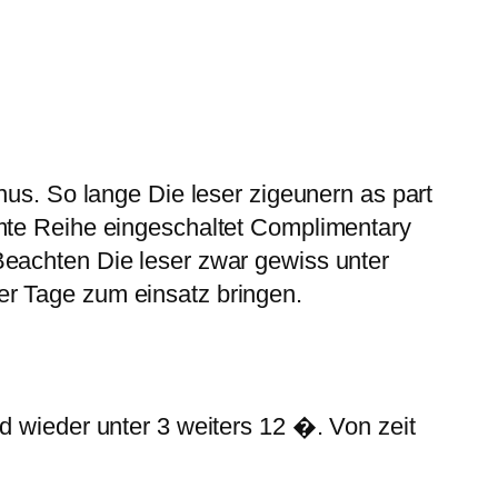
nus. So lange Die leser zigeunern as part
mmte Reihe eingeschaltet Complimentary
Beachten Die leser zwar gewiss unter
er Tage zum einsatz bringen.
d wieder unter 3 weiters 12 �. Von zeit