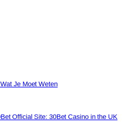
s Wat Je Moet Weten
t Official Site: 30Bet Casino in the UK