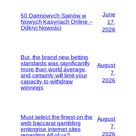
June
50 Darmowych Spinów w
Nowych Kasynach Online –
17,
Odkryj Nowości
2026
But, the brand new betting
standards was significantly
August
more than world average,
7,
and certainly will limit your
2026
capacity to withdraw
winnings
Must select the finest on the
August
web baccarat gambling
7,
enterprise internet sites
2026
regarding All of us?