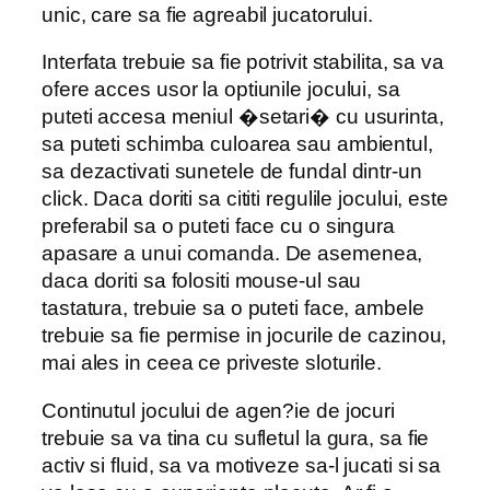
unic, care sa fie agreabil jucatorului.
Interfata trebuie sa fie potrivit stabilita, sa va
ofere acces usor la optiunile jocului, sa
puteti accesa meniul �setari� cu usurinta,
sa puteti schimba culoarea sau ambientul,
sa dezactivati sunetele de fundal dintr-un
click. Daca doriti sa cititi regulile jocului, este
preferabil sa o puteti face cu o singura
apasare a unui comanda. De asemenea,
daca doriti sa folositi mouse-ul sau
tastatura, trebuie sa o puteti face, ambele
trebuie sa fie permise in jocurile de cazinou,
mai ales in ceea ce priveste sloturile.
Continutul jocului de agen?ie de jocuri
trebuie sa va tina cu sufletul la gura, sa fie
activ si fluid, sa va motiveze sa-l jucati si sa