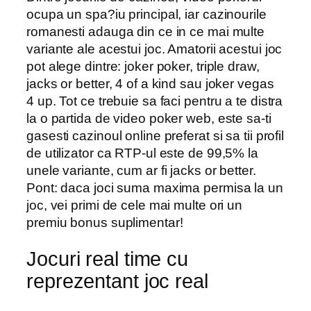
ocupa un spa?iu principal, iar cazinourile
romanesti adauga din ce in ce mai multe
variante ale acestui joc. Amatorii acestui joc
pot alege dintre: joker poker, triple draw,
jacks or better, 4 of a kind sau joker vegas
4 up. Tot ce trebuie sa faci pentru a te distra
la o partida de video poker web, este sa-ti
gasesti cazinoul online preferat si sa tii profil
de utilizator ca RTP-ul este de 99,5% la
unele variante, cum ar fi jacks or better.
Pont: daca joci suma maxima permisa la un
joc, vei primi de cele mai multe ori un
premiu bonus suplimentar!
Jocuri real time cu
reprezentant joc real