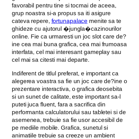
favorabil pentru tine si tocmai de aceea,
grup noastra si-a propus sa iti asigure
cateva repere,
fortunapalace
menite sa te
ghideze cu ajutorul �jungla�cazinourilor
online. Fie ca urmaresti un joc slot care de?
ine cea mai buna grafica, cea mai frumoasa
interfata, cel mai interesant gameplay sau
cel mai sa citesti mai departe.
Indiferent de titlul preferat, e important ca
alegerea voastra sa fie un joc care de?ine o
prezentare interactiva, o grafica deosebita
si un sunet de calitate, este important sa-l
puteti juca fluent, fara a sacrifica din
performanta calculatorului sau tabletei si de
asemenea, trebuie sa fie usor accesibil de
pe mediile mobile. Grafica, sunetul si
animatiile trebuie sa creeze un ambient