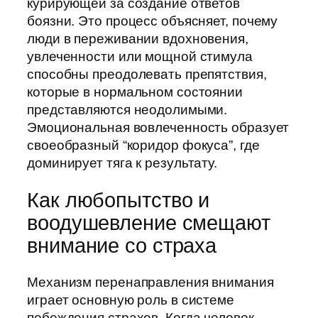
курирующей за создание ответов
боязни. Это процесс объясняет, почему
люди в переживании вдохновения,
увлеченности или мощной стимула
способны преодолевать препятствия,
которые в нормальном состоянии
представляются неодолимыми.
Эмоциональная вовлеченность образует
своеобразный “коридор фокуса”, где
доминирует тяга к результату.
Как любопытство и
воодушевление смещают
внимание со страха
Механизм перенаправления внимания
играет основную роль в системе
побеждения страхов. Когда человек