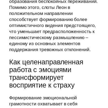
образования беспокойных переживаний.
Помимо этого, слоты Леон в
положительном направлении
способствует формированию более
оптимистичного видения предстоящего,
что уменьшает предрасположенность к
пессимистическому размышлению –
единому из основных элементов
поддержания тревожных отклонений.
Как целенаправленная
работа с эмоциями
трансформирует
восприятие к страху
Формирование эмоциональной
грамотности охватывает в себя