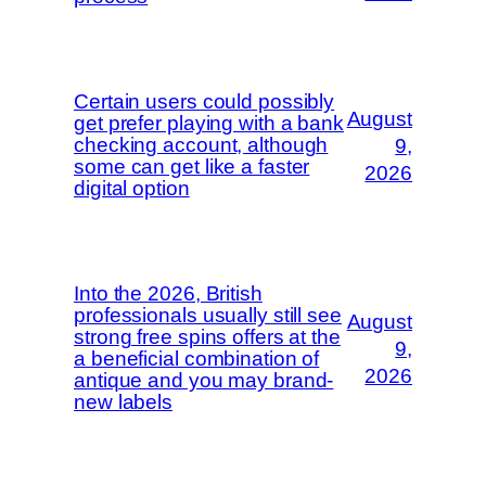
Certain users could possibly
August
get prefer playing with a bank
checking account, although
9,
some can get like a faster
2026
digital option
Into the 2026, British
professionals usually still see
August
strong free spins offers at the
9,
a beneficial combination of
2026
antique and you may brand-
new labels