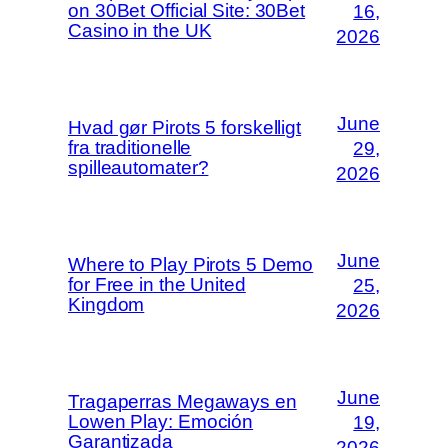
on 30Bet Official Site: 30Bet
16,
Casino in the UK
2026
June
Hvad gør Pirots 5 forskelligt
fra traditionelle
29,
spilleautomater?
2026
June
Where to Play Pirots 5 Demo
for Free in the United
25,
Kingdom
2026
June
Tragaperras Megaways en
Lowen Play: Emoción
19,
Garantizada
2026