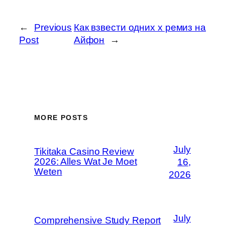
←
Previous
Как взвести одних х ремиз на
Post
Айфон
→
MORE POSTS
July
Tikitaka Casino Review
2026: Alles Wat Je Moet
16,
Weten
2026
July
Comprehensive Study Report