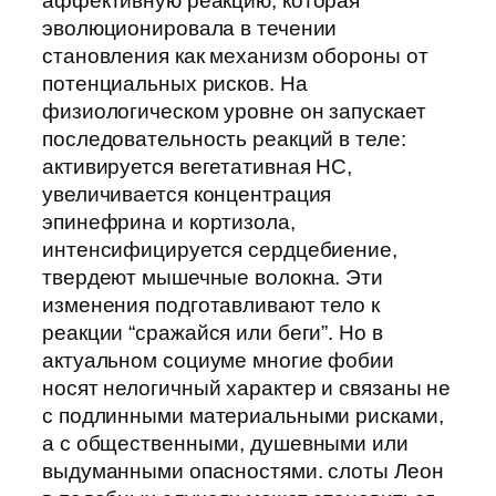
аффективную реакцию, которая
эволюционировала в течении
становления как механизм обороны от
потенциальных рисков. На
физиологическом уровне он запускает
последовательность реакций в теле:
активируется вегетативная НС,
увеличивается концентрация
эпинефрина и кортизола,
интенсифицируется сердцебиение,
твердеют мышечные волокна. Эти
изменения подготавливают тело к
реакции “сражайся или беги”. Но в
актуальном социуме многие фобии
носят нелогичный характер и связаны не
с подлинными материальными рисками,
а с общественными, душевными или
выдуманными опасностями. слоты Леон