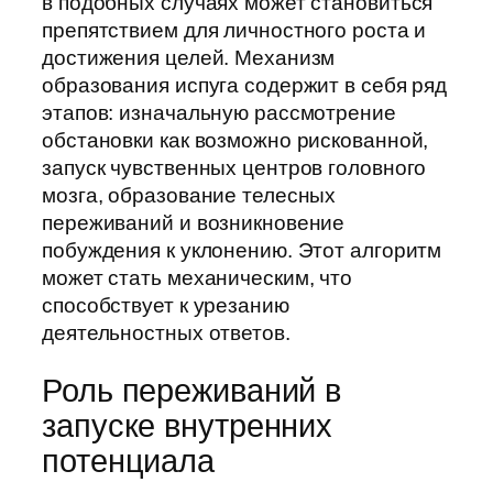
в подобных случаях может становиться
препятствием для личностного роста и
достижения целей. Механизм
образования испуга содержит в себя ряд
этапов: изначальную рассмотрение
обстановки как возможно рискованной,
запуск чувственных центров головного
мозга, образование телесных
переживаний и возникновение
побуждения к уклонению. Этот алгоритм
может стать механическим, что
способствует к урезанию
деятельностных ответов.
Роль переживаний в
запуске внутренних
потенциала