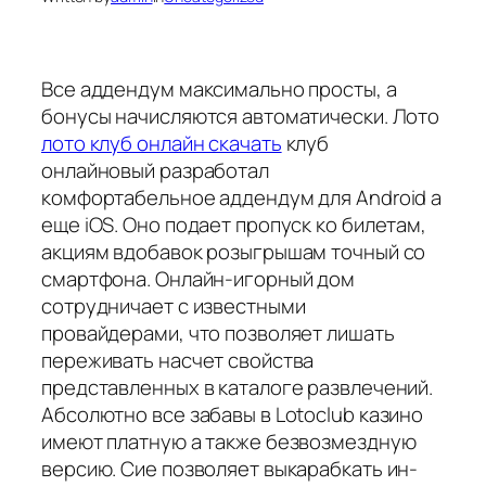
Все аддендум максимально просты, а
бонусы начисляются автоматически. Лото
лото клуб онлайн скачать
клуб
онлайновый разработал
комфортабельное аддендум для Android а
еще iOS. Оно подает пропуск ко билетам,
акциям вдобавок розыгрышам точный со
смартфона. Онлайн-игорный дом
сотрудничает с известными
провайдерами, что позволяет лишать
переживать насчет свойства
представленных в каталоге развлечений.
Абсолютно все забавы в Lotoclub казино
имеют платную а также безвозмездную
версию. Сие позволяет выкарабкать ин-