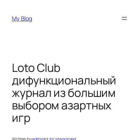
Skip
to
My Blog
content
Loto Club
дифункциональный
журнал из большим
выбором азартных
игр
Written by
admin
in
Uncategorized