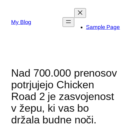
Skip
to
content
My Blog
Sample Page
Nad 700.000 prenosov
potrjujejo Chicken
Road 2 je zasvojenost
v žepu, ki vas bo
držala budne noči.