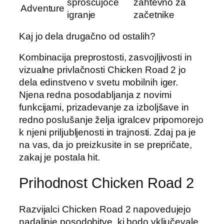
sproščujoče
zahtevno za
Adventure
igranje
začetnike
Kaj jo dela drugačno od ostalih?
Kombinacija preprostosti, zasvojljivosti in
vizualne privlačnosti Chicken Road 2 jo
dela edinstveno v svetu mobilnih iger.
Njena redna posodabljanja z novimi
funkcijami, prizadevanje za izboljšave in
redno poslušanje želja igralcev pripomorejo
k njeni priljubljenosti in trajnosti. Zdaj pa je
na vas, da jo preizkusite in se prepričate,
zakaj je postala hit.
Prihodnost Chicken Road 2
Razvijalci Chicken Road 2 napovedujejo
nadaljnje posodobitve, ki bodo vključevale