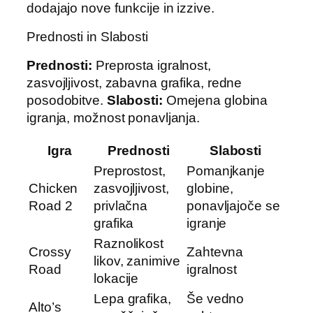
dodajajo nove funkcije in izzive.
Prednosti in Slabosti
Prednosti:
Preprosta igralnost,
zasvojljivost, zabavna grafika, redne
posodobitve.
Slabosti:
Omejena globina
igranja, možnost ponavljanja.
Igra
Prednosti
Slabosti
Preprostost,
Pomanjkanje
Chicken
zasvojljivost,
globine,
Road 2
privlačna
ponavljajoče se
grafika
igranje
Raznolikost
Crossy
Zahtevna
likov, zanimive
Road
igralnost
lokacije
Lepa grafika,
Še vedno
Alto’s