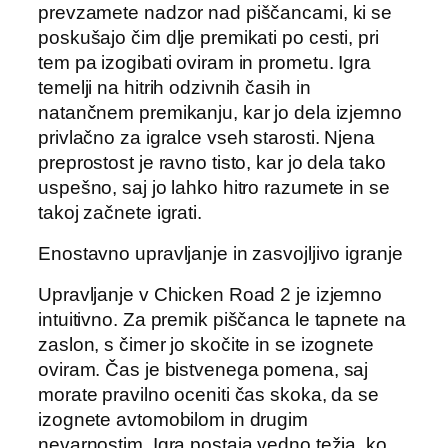
prevzamete nadzor nad piščancami, ki se
poskušajo čim dlje premikati po cesti, pri
tem pa izogibati oviram in prometu. Igra
temelji na hitrih odzivnih časih in
natančnem premikanju, kar jo dela izjemno
privlačno za igralce vseh starosti. Njena
preprostost je ravno tisto, kar jo dela tako
uspešno, saj jo lahko hitro razumete in se
takoj začnete igrati.
Enostavno upravljanje in zasvojljivo igranje
Upravljanje v Chicken Road 2 je izjemno
intuitivno. Za premik piščanca le tapnete na
zaslon, s čimer jo skočite in se izognete
oviram. Čas je bistvenega pomena, saj
morate pravilno oceniti čas skoka, da se
izognete avtomobilom in drugim
nevarnostim. Igra postaja vedno težja, ko