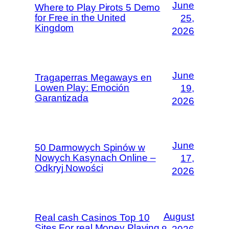
June
Where to Play Pirots 5 Demo
for Free in the United
25,
Kingdom
2026
June
Tragaperras Megaways en
Lowen Play: Emoción
19,
Garantizada
2026
June
50 Darmowych Spinów w
Nowych Kasynach Online –
17,
Odkryj Nowości
2026
August
Real cash Casinos Top 10
Sites For real Money Playing