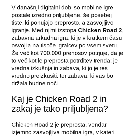
V današnji digitalni dobi so mobilne igre
postale izredno priljubljene, še posebej
tiste, ki ponujajo preprosto, a zasvojljivo
igranje. Med njimi izstopa
Chicken Road 2
,
zabavna arkadna igra, ki je v kratkem času
osvojila na tisoče igralcev po vsem svetu.
Že več kot 700.000 prenosov potrjuje, da je
to več kot le preprosta potrditev trenda; je
vredna izkušnja in zabava, ki jo je res
vredno preizkusiti, ter zabava, ki vas bo
držala budne noči.
Kaj je Chicken Road 2 in
zakaj je tako priljubljena?
Chicken Road 2 je preprosta, vendar
izjemno zasvojljiva mobilna igra, v kateri