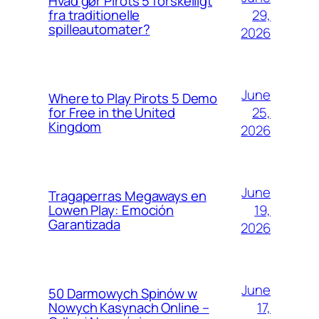
Hvad gør Pirots 5 forskelligt
29,
fra traditionelle
spilleautomater?
2026
June
Where to Play Pirots 5 Demo
25,
for Free in the United
Kingdom
2026
June
Tragaperras Megaways en
19,
Lowen Play: Emoción
Garantizada
2026
June
50 Darmowych Spinów w
17,
Nowych Kasynach Online –