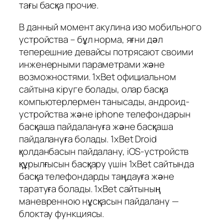
тағы басқа прочие.
В данный момент акулина изо мобильного
устройства – бұл норма, яғни дәл
теперешние девайсы потрясают своими
инженерными параметрами және
возможностями. 1xBet официальном
сайтына кіруге болады, олар басқа
компьютерлермен танысады, андроид-
устройства және iphone телефондарын
басқаша пайдалануға және басқаша
пайдалануға болады. 1xBet Droid
қолданбасын пайдалану, iOS-устройств
құрылғысын басқару үшін 1хBet сайтында
басқа телефондарды таңдауға және
таратуға болады. 1xBet сайтының
маневренною нұсқасын пайдалану —
блоктау функциясы.