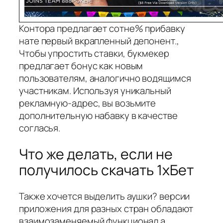
Контора предлагает сотне% прибавку
нате первый вкрапленный депонент.,
Чтобы упростить ставки, букмекер
предлагает бонус как новым
пользователям, аналогично водящимся
участникам. Используя уникальный
рекламную-адрес, вы возьмите
дополнительную набавку в качестве
согласья.
Что же делать, если не
получилось скачать 1хБет
Также хочется выделить аушки? версии
приложения для разных стран обладают
взаимозаменяемый функционал а