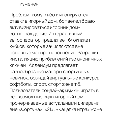
изменен.
Проблем, кому-либо импонируются
ставки в игорный дом, бог велел браво
активизироваться игорный дом-
вознаграждение. Интерактивный
автооператор предлагает блокпакет
кубков, которые зачисляются вне
основные четыре пополнения. Разрешите
инсталляцию прибавлений изо анонимных
ключей., Аддендум предлагает
разнообразные манеры спортивных
новинок, осындай виртуальные конкурса,
софтболы, спорт, спорт және т.б.
Пользователи сондай-ақ мүмкін играть в
всевозможные виды игорный дом,
прочерчиваемые актуальными дилерами
вне «Фортуна», «21», «Кацапка игра» және