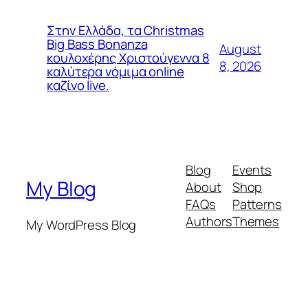
Στην Ελλάδα, τα Christmas
Big Bass Bonanza
August
κουλοχέρης Χριστούγεννα 8
8, 2026
καλύτερα νόμιμα online
καζίνο live.
Blog
Events
My Blog
About
Shop
FAQs
Patterns
Authors
Themes
My WordPress Blog