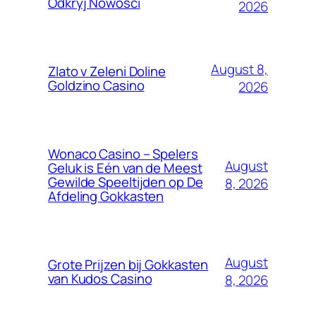
Odkryj Nowości
2026
August 8,
Zlato v Zeleni Doline
Goldzino Casino
2026
Wonaco Casino – Spelers
August
Geluk is Eén van de Meest
Gewilde Speeltijden op De
8, 2026
Afdeling Gokkasten
August
Grote Prijzen bij Gokkasten
van Kudos Casino
8, 2026