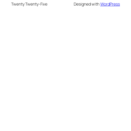
Twenty Twenty-Five
Designed with
WordPress