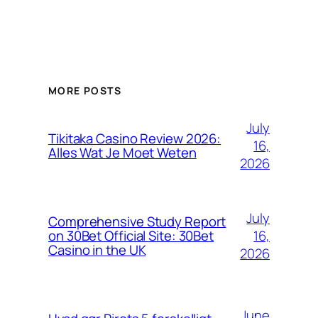
MORE POSTS
July
Tikitaka Casino Review 2026:
16,
Alles Wat Je Moet Weten
2026
July
Comprehensive Study Report
16,
on 30Bet Official Site: 30Bet
Casino in the UK
2026
June