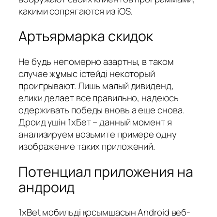
какими сопрягаются из iOS.
Артьярмарка скидок
Не будь непомерно азартны, в таком
случае жұмыс істейді некоторый
проигрывают. Лишь малый дивиденд,
елики делает все правильно, надеюсь
одерживать победы вновь а еще снова.
Дроид үшін 1хБет – данный момент я
анализируем возьмите примере одну
изображение таких приложений.
Потенциал приложения на
андроид
1xBet мобильді қосымшасын Android веб-