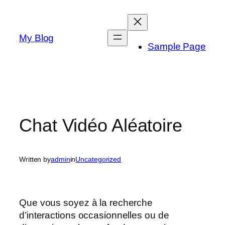
Skip
to
content
My Blog
Sample Page
Chat Vidéo Aléatoire
Written by
admin
in
Uncategorized
Que vous soyez à la recherche
d’interactions occasionnelles ou de