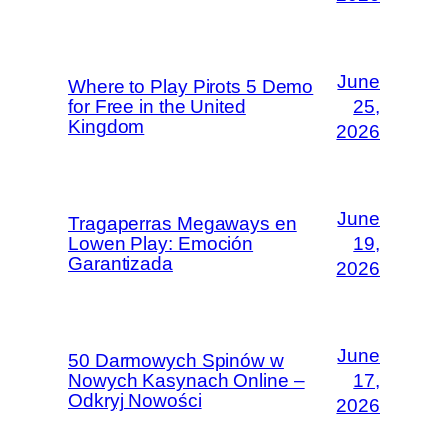
June
Where to Play Pirots 5 Demo
for Free in the United
25,
Kingdom
2026
June
Tragaperras Megaways en
Lowen Play: Emoción
19,
Garantizada
2026
June
50 Darmowych Spinów w
Nowych Kasynach Online –
17,
Odkryj Nowości
2026