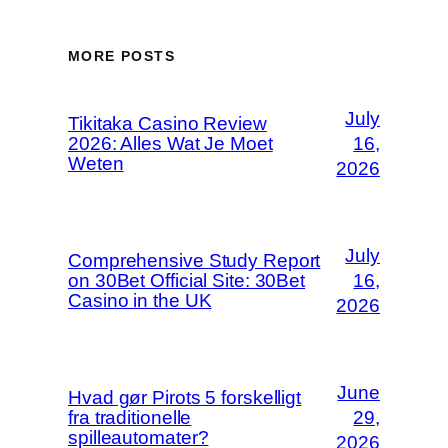
MORE POSTS
July
Tikitaka Casino Review
2026: Alles Wat Je Moet
16,
Weten
2026
July
Comprehensive Study Report
on 30Bet Official Site: 30Bet
16,
Casino in the UK
2026
June
Hvad gør Pirots 5 forskelligt
fra traditionelle
29,
spilleautomater?
2026