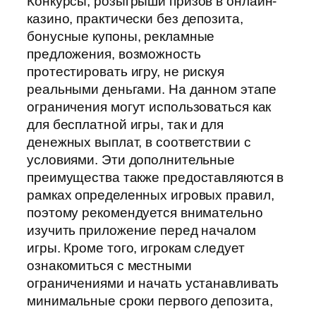
Конкурсы, розыгрыши призов в онлайн-
казино, практически без депозита,
бонусные купоны, рекламные
предложения, возможность
протестировать игру, не рискуя
реальными деньгами. На данном этапе
ограничения могут использоваться как
для бесплатной игры, так и для
денежных выплат, в соответствии с
условиями. Эти дополнительные
преимущества также предоставляются в
рамках определенных игровых правил,
поэтому рекомендуется внимательно
изучить приложение перед началом
игры. Кроме того, игрокам следует
ознакомиться с местными
ограничениями и начать устанавливать
минимальные сроки первого депозита,