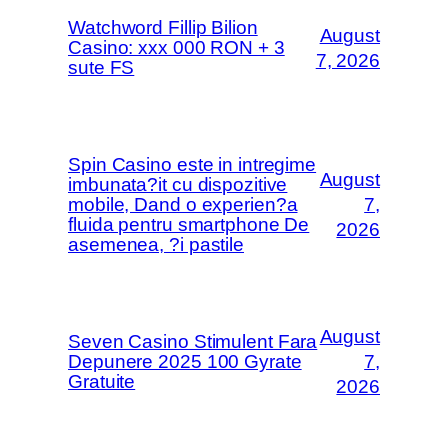
Watchword Fillip Bilion
August
Casino: xxx 000 RON + 3
7, 2026
sute FS
Spin Casino este in intregime
August
imbunata?it cu dispozitive
mobile, Dand o experien?a
7,
fluida pentru smartphone De
2026
asemenea, ?i pastile
August
Seven Casino Stimulent Fara
Depunere 2025 100 Gyrate
7,
Gratuite
2026