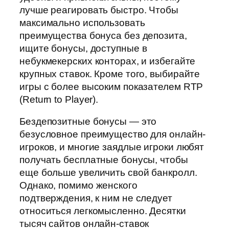
лучше реагировать быстро. Чтобы
максимально использовать
преимущества бонуса без депозита,
ищите бонусы, доступные в
небукмекерских конторах, и избегайте
крупных ставок. Кроме того, выбирайте
игры с более высоким показателем RTP
(Return to Player).
Бездепозитные бонусы — это
безусловное преимущество для онлайн-
игроков, и многие заядлые игроки любят
получать бесплатные бонусы, чтобы
еще больше увеличить свой банкролл.
Однако, помимо женского
подтверждения, к ним не следует
относиться легкомысленно. Десятки
тысяч сайтов онлайн-ставок