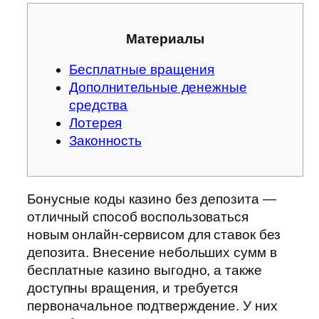
Материалы
Бесплатные вращения
Дополнительные денежные
средства
Лотерея
Законность
Бонусные коды казино без депозита —
отличный способ воспользоваться
новым онлайн-сервисом для ставок без
депозита. Внесение небольших сумм в
бесплатные казино выгодно, а также
доступны вращения, и требуется
первоначальное подтверждение.
У них