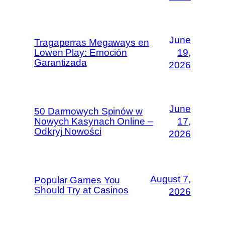
June
Tragaperras Megaways en
Lowen Play: Emoción
19,
Garantizada
2026
June
50 Darmowych Spinów w
Nowych Kasynach Online –
17,
Odkryj Nowości
2026
August 7,
Popular Games You
Should Try at Casinos
2026