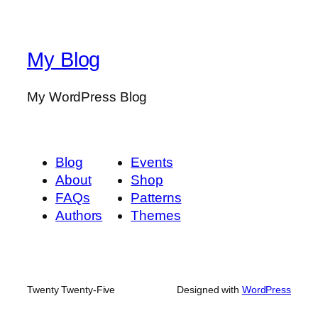
My Blog
My WordPress Blog
Blog
Events
About
Shop
FAQs
Patterns
Authors
Themes
Twenty Twenty-Five
Designed with
WordPress