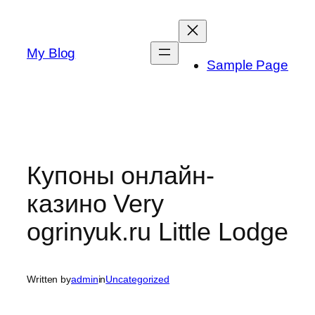
Skip
to
content
My Blog
Sample Page
Купоны онлайн-
казино Very
ogrinyuk.ru Little Lodge
Written by
admin
in
Uncategorized