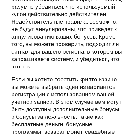
разумно убедиться, что используемый
купон действительно действителен.
Недействительные правила, возможно,
не будут аннулированы, что приведет к
аннулированию ваших бонусов. Кроме
того, вы можете проверить, подходит ли
сигнал для вашего региона, в котором вы
запрашиваете систему, и убедиться, что
это так.
Если вы хотите посетить крипто-казино,
вы можете выбрать один из вариантов
регистрации с использованием вашей
учетной записи. В этом случае вам могут
быть доступны дополнительные бонусы
и бонусы за лояльность, такие как
бесплатные деньги, бонусные
программы, возврат монет, свадебные