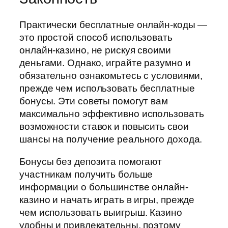
Практически бесплатные онлайн-коды —
это простой способ использовать
онлайн-казино, не рискуя своими
деньгами. Однако, играйте разумно и
обязательно ознакомьтесь с условиями,
прежде чем использовать бесплатные
бонусы. Эти советы помогут вам
максимально эффективно использовать
возможности ставок и повысить свои
шансы на получение реального дохода.
Бонусы без депозита помогают
участникам получить больше
информации о большинстве онлайн-
казино и начать играть в игры, прежде
чем использовать выигрыш. Казино
удобны и привлекательны, поэтому