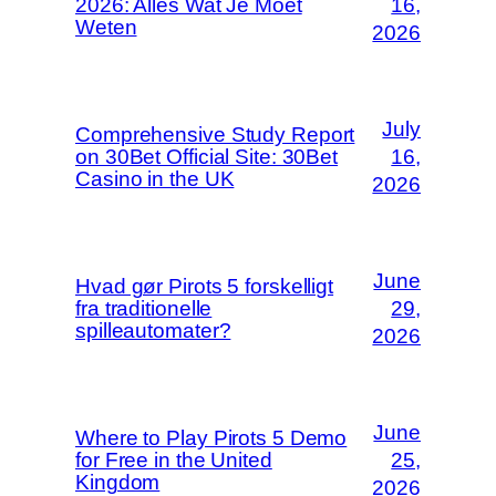
2026: Alles Wat Je Moet
16,
Weten
2026
July
Comprehensive Study Report
on 30Bet Official Site: 30Bet
16,
Casino in the UK
2026
June
Hvad gør Pirots 5 forskelligt
fra traditionelle
29,
spilleautomater?
2026
June
Where to Play Pirots 5 Demo
for Free in the United
25,
Kingdom
2026