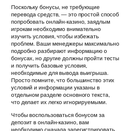
Поскольку бонусы, не требующие
перевода средств, — это простой способ
попробовать онлайн-казино, заядлым
игрокам необходимо внимательно
изучить условия, чтобы избежать
проблем. Ваши менеджеры максимально
подробно разбирают информацию о
бонусах, но другие должны пройти тесты
и получить базовые условия,
необходимые для вывода выигрыша.
Просто помните, что большинство этих
условий и информации указаны в
отдельном разделе основного текста,
что делает их легко игнорируемыми.
Чтобы воспользоваться бонусом за
депозит в онлайн-казино, вам
необходимо сначала зарегистрировать